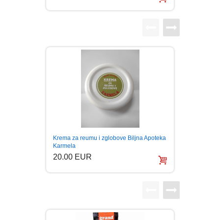
LJUBAVNI
MITOLOGIJA
MUZIKA
NAUČNA FANTASTIKA
NAUKA
Melem 
Krema za reumu i zglobove Biljna Apoteka
Osip O
Karmela
POEZIJA
20.0
20.00 EUR
POPULARNA PSIHOLOGIJA
PRIČE