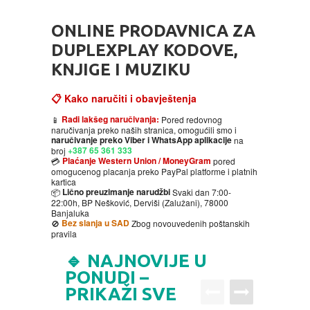
HOME
ONLINE PRODAVNICA ZA
DVD
DUPLEXPLAY KODOVE,
KNJIGE I MUZIKU
MOVIES DVD
GADGETI
📋 Kako naručiti i obavještenja
MUSIC DVD
MTEL PREPAID SIM CARD
GIFT CODE
Radi lakšeg naručivanja:
📱
Pored redovnog
naručivanja preko naših stranica, omogućili smo i
naručivanje preko Viber i WhatsApp aplikacije
na
+387 65 361 333
broj
SLANJE PAKETA
KNJIGE
Plaćanje Western Union / MoneyGram
💳
pored
omogucenog placanja preko PayPal platforme i platnih
kartica
AUTOBIOGRAFIJA
MUZIKA
Lično preuzimanje narudžbi
📦
Svaki dan 7:00-
22:00h, BP Nešković, Derviši (Zalužani), 78000
Banjaluka
Bez slanja u SAD
🚫
Zbog novouvedenih poštanskih
AVANTURISTIČKI
NARODNA
NEGA TELA
pravila
🔹 NAJNOVIJE U
BIOGRAFIJA
ZABAVNA
BECUTAN
PONUDI –
PRIKAŽI SVE
BOJANKE
DJECIJA
HRANA I PICE