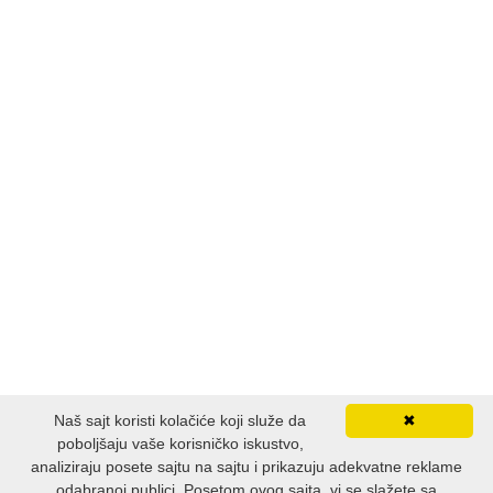
Naš sajt koristi kolačiće koji služe da
✖
poboljšaju vaše korisničko iskustvo,
analiziraju posete sajtu na sajtu i prikazuju adekvatne reklame
odabranoj publici. Posetom ovog sajta, vi se slažete sa