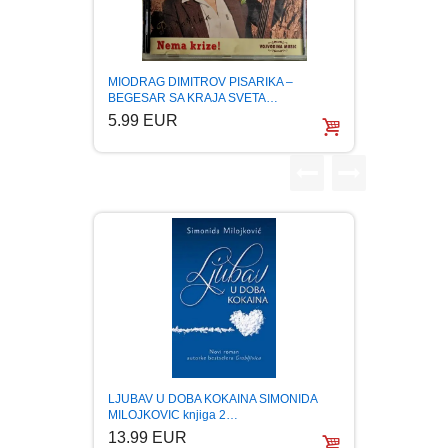
FANTASTIKA
HOROR
TRIO 
MIODRAG DIMITROV PISARIKA –
KOMPIL
BEGESAR SA KRAJA SVETA…
5.99
5.99 EUR
INTERNET I RAČUNARI
ISTORIJSKI
KLASICI
KNJIGE ZA DECU
KOMEDIJA
KRIMINALISTIČKI
LJUBAV U DOBA KOKAINA SIMONIDA
MILOJKOVIC knjiga 2…
13.99 EUR
KUVARI