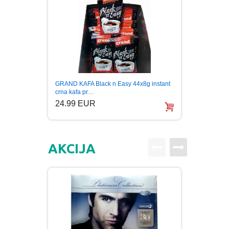
PUBLICISTIKA
PUTOPISI
STRIP
Pavlov
GRAND KAFA Black n Easy 44x8g instant
TEORIJE ZAVERE
Origina
crna kafa pr…
6.99
24.99 EUR
TINEJDŽ
AKCIJA
TRILERI
UMETNOST