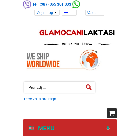
Tel: (387) 065 361 333
Moj nalog
Valuta
Preciznija pretraga
MENU