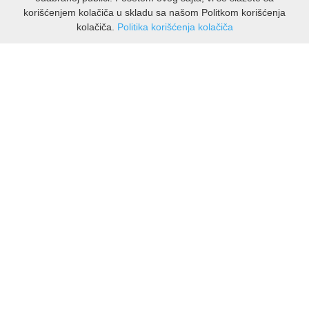
korišćenjem kolačiča u skladu sa našom Politkom korišćenja
kolačiča.
Politika korišćenja kolačiča
INFORMACIJE
O nama
Isporuka & povrati
O privatnosti
Pravila koristenja
PODRSKA KUPCIMA
Kontakti Viber
Kontakti WhatsApp
Povrati
🔹 NAJNOVIJE U PONUDI – PRIKAŽI SVE
MOJ NALOG