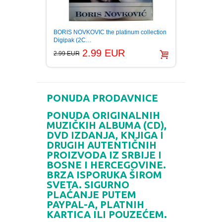
BORIS NOVKOVIC the platinum collection
DRAZE
Digipak (2C…
6.99 E
2.99 EUR
2.99 EUR
PONUDA PRODAVNICE
PONUDA ORIGINALNIH
MUZIČKIH ALBUMA (CD),
DVD IZDANJA, KNJIGA I
DRUGIH AUTENTIČNIH
PROIZVODA IZ SRBIJE I
BOSNE I HERCEGOVINE.
BRZA ISPORUKA ŠIROM
SVETA. SIGURNO
PLAĆANJE PUTEM
PAYPAL-A, PLATNIH
KARTICA ILI POUZEĆEM.