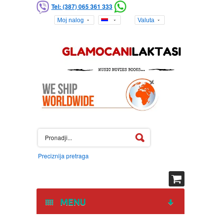
Tel: (387) 065 361 333
Moj nalog
Valuta
Preciznija pretraga
MENU