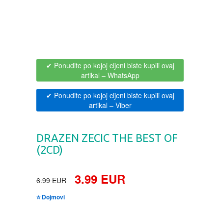
BOJANKE ZA ODRASLE
PAVLODERM
CIKLIT
PAVLOVICA KREMA
✔ Ponudite po kojoj cijeni biste kupili ovaj
DRAMA
100% PRIRODNO
artikal
– WhatsApp
✔ Ponudite po kojoj cijeni biste kupili ovaj
DRUSTVENA IGRA
artikal
– Viber
DUH I TELO
DRAZEN ZECIC THE BEST OF
(2CD)
EDUKATIVNI
3.99 EUR
EROTSKI
6.99 EUR
⭐ Dojmovi
ESEJISTIKA