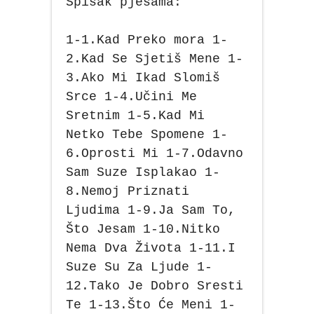
Spisak pjesama:
1-1.Kad Preko mora 1-
2.Kad Se Sjetiš Mene 1-
3.Ako Mi Ikad Slomiš
Srce 1-4.Učini Me
Sretnim 1-5.Kad Mi
Netko Tebe Spomene 1-
6.Oprosti Mi 1-7.Odavno
Sam Suze Isplakao 1-
8.Nemoj Priznati
Ljudima 1-9.Ja Sam To,
Što Jesam 1-10.Nitko
Nema Dva Života 1-11.I
Suze Su Za Ljude 1-
12.Tako Je Dobro Sresti
Te 1-13.Što Će Meni 1-