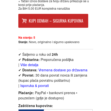
+ Tačan iznos dostave za tvoju državu prikazuje se u
FANTASTIKA
korpi prije plaćanja.
Za BiH 5.00 EUR kompletna narudžba
HOROR
KUPI ODMAH – SIGURNA KUPOVINA
INTERNET I RAČUNARI
Na stanju:
5
Stanje:
Novo, originalno i sigurno upakovano
ISTORIJSKI
✔ Šaljemo u roku od
24h
KLASICI
✔
Poštarina:
Preporučena pošiljka
|
Više detalja
KNJIGE ZA DECU
✔
Dostava:
Vremena dostave po državama
✔
Povrat:
30 dana povrat novca ili zamjena
(kupac plaća povratnu poštarinu)
KOMEDIJA
|
Isporuka & povrati
Plaćanje:
PayPal • bankovni prenos •
KRIMINALISTIČKI
pouzećem (gdje je dostupno)
Zaštićena kupovina:
KUVARI