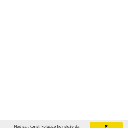
Naš sajt koristi kolačiće koji služe da
✖