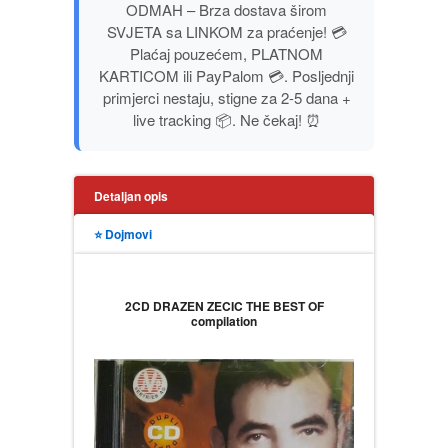
ODMAH – Brza dostava širom
PUBLICISTIKA
SVJETA sa LINKOM za praćenje! 💳
Plaćaj pouzećem, PLATNOM
PUTOPISI
KARTICOM ili PayPalom 💳. Posljednji
primjerci nestaju, stigne za 2-5 dana +
live tracking 📦. Ne čekaj! ⏰
STRIP
TEORIJE ZAVERE
Detaljan opis
TINEJDŽ
⭐ Dojmovi
TRILERI
2CD DRAZEN ZECIC THE BEST OF
compilation
UMETNOST