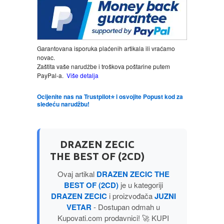
LJUBAVNI
Garantovana isporuka plaćenih artikala ili vraćamo
MITOLOGIJA
novac.
Zaštita vaše narudžbe i troškova poštarine putem
MUZIKA
PayPal-a.
Više detalja
Ocijenite nas na Trustpilot⭐ i osvojite Popust kod za
NAUČNA FANTASTIKA
sledeću narudžbu!
NAUKA
DRAZEN ZECIC
POEZIJA
THE BEST OF (2CD)
Ovaj artikal
DRAZEN ZECIC THE
POPULARNA PSIHOLOGIJA
BEST OF (2CD)
je u kategoriji
DRAZEN ZECIC
i proizvođača
JUZNI
VETAR
- Dostupan odmah u
PRIČE
Kupovati.com prodavnici! 🚀 KUPI