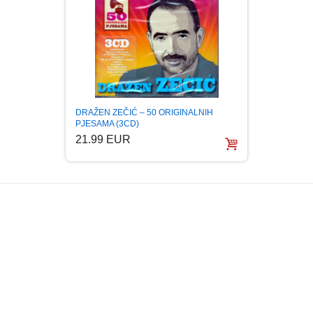
DRAŽEN ZEČIĆ – 50 ORIGINALNIH
DRAZE
PJESAMA (3CD)
6.99 E
21.99 EUR