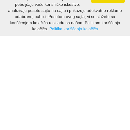
poboljšaju vaše korisničko iskustvo,
analiziraju posete sajtu na sajtu i prikazuju adekvatne reklame
odabranoj publici. Posetom ovog sajta, vi se slažete sa
korišćenjem kolačiča u skladu sa našom Politkom korišćenja
kolačiča.
Politika korišćenja kolačiča
INFORMACIJE
O nama
Isporuka & povrati
O privatnosti
Pravila koristenja
PODRSKA KUPCIMA
Kontakti Viber
Kontakti WhatsApp
Povrati