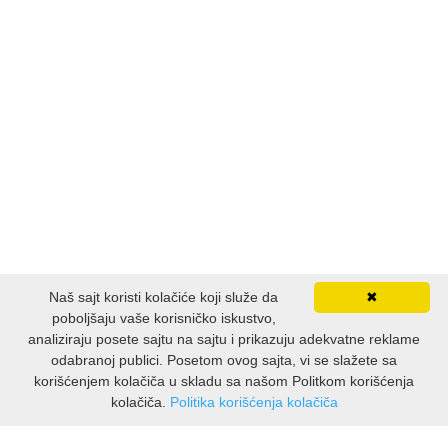
FANTASTIKA
HOROR
INTERNET I RAČUNARI
ISTORIJSKI
KLASICI
KNJIGE ZA DECU
Naš sajt koristi kolačiće koji služe da
✖
poboljšaju vaše korisničko iskustvo,
KOMEDIJA
analiziraju posete sajtu na sajtu i prikazuju adekvatne reklame
odabranoj publici. Posetom ovog sajta, vi se slažete sa
korišćenjem kolačiča u skladu sa našom Politkom korišćenja
KRIMINALISTIČKI
kolačiča.
Politika korišćenja kolačiča
INFORMACIJE
KUVARI