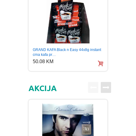
PUBLICISTIKA
PUTOPISI
STRIP
Pavlov
GRAND KAFA Black n Easy 44x8g instant
TEORIJE ZAVERE
Origina
crna kafa pr…
14.0
50.08 KM
TINEJDŽ
AKCIJA
TRILERI
UMETNOST