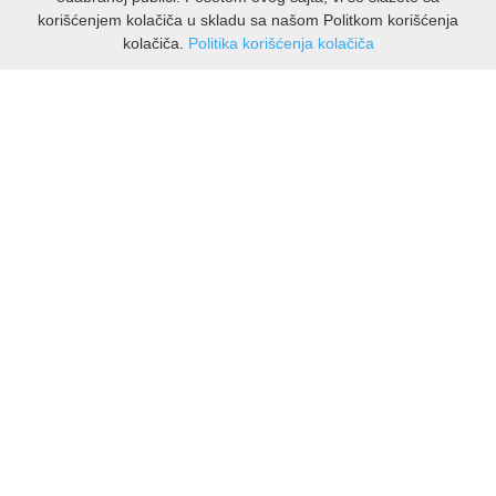
korišćenjem kolačiča u skladu sa našom Politkom korišćenja
kolačiča.
Politika korišćenja kolačiča
INFORMACIJE
O nama
Isporuka & povrati
O privatnosti
Pravila koristenja
PODRSKA KUPCIMA
Kontakti Viber
Kontakti WhatsApp
Povrati
🔹 NAJNOVIJE U PONUDI – PRIKAŽI SVE
MOJ NALOG