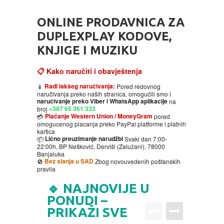
HOME
ONLINE PRODAVNICA ZA
DVD
DUPLEXPLAY KODOVE,
KNJIGE I MUZIKU
MOVIES DVD
GADGETI
📋 Kako naručiti i obavještenja
MUSIC DVD
MTEL PREPAID SIM CARD
GIFT CODE
Radi lakšeg naručivanja:
📱
Pored redovnog
naručivanja preko naših stranica, omogućili smo i
naručivanje preko Viber i WhatsApp aplikacije
na
+387 65 361 333
broj
SLANJE PAKETA
KNJIGE
Plaćanje Western Union / MoneyGram
💳
pored
omogucenog placanja preko PayPal platforme i platnih
kartica
AUTOBIOGRAFIJA
MUZIKA
Lično preuzimanje narudžbi
📦
Svaki dan 7:00-
22:00h, BP Nešković, Derviši (Zalužani), 78000
Banjaluka
Bez slanja u SAD
🚫
Zbog novouvedenih poštanskih
AVANTURISTIČKI
NARODNA
NEGA TELA
pravila
🔹 NAJNOVIJE U
BIOGRAFIJA
ZABAVNA
BECUTAN
PONUDI –
PRIKAŽI SVE
BOJANKE
DJECIJA
HRANA I PICE