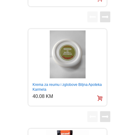
LJUBAVNI
MITOLOGIJA
MUZIKA
NAUČNA FANTASTIKA
NAUKA
Melem 
Krema za reumu i zglobove Biljna Apoteka
Osip O
Karmela
POEZIJA
40.0
40.08 KM
POPULARNA PSIHOLOGIJA
PRIČE