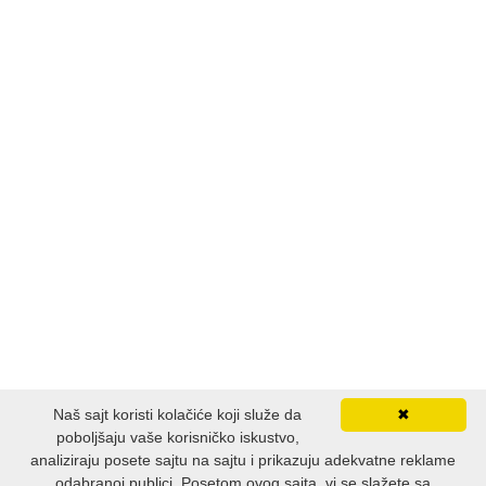
Naš sajt koristi kolačiće koji služe da
✖
poboljšaju vaše korisničko iskustvo,
analiziraju posete sajtu na sajtu i prikazuju adekvatne reklame
odabranoj publici. Posetom ovog sajta, vi se slažete sa