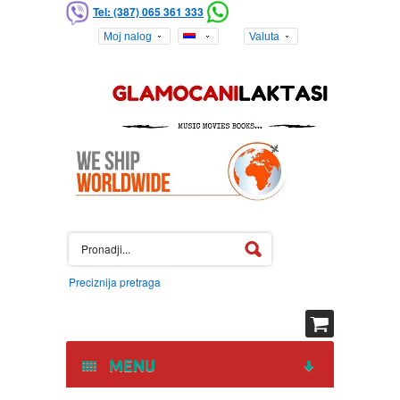
Tel: (387) 065 361 333
Moj nalog
Valuta
Preciznija pretraga
MENU