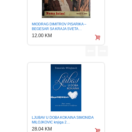
FANTASTIKA
HOROR
TRIO 
MIODRAG DIMITROV PISARIKA –
KOMPIL
BEGESAR SA KRAJA SVETA…
12.0
12.00 KM
INTERNET I RAČUNARI
ISTORIJSKI
KLASICI
KNJIGE ZA DECU
KOMEDIJA
KRIMINALISTIČKI
LJUBAV U DOBA KOKAINA SIMONIDA
MILOJKOVIC knjiga 2…
28.04 KM
KUVARI