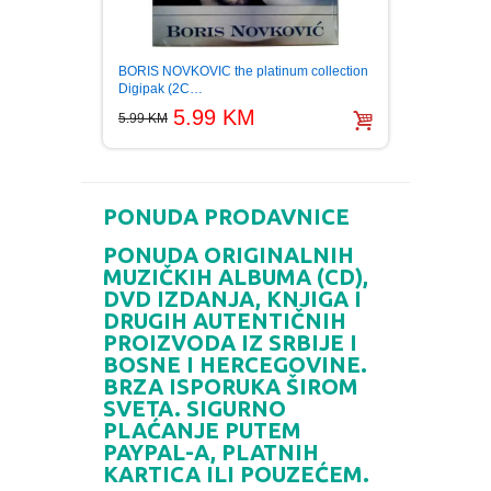
BORIS NOVKOVIC the platinum collection
DRAZE
Digipak (2C…
14.01 
5.99 KM
5.99 KM
PONUDA PRODAVNICE
PONUDA ORIGINALNIH
MUZIČKIH ALBUMA (CD),
DVD IZDANJA, KNJIGA I
DRUGIH AUTENTIČNIH
PROIZVODA IZ SRBIJE I
BOSNE I HERCEGOVINE.
BRZA ISPORUKA ŠIROM
SVETA. SIGURNO
PLAĆANJE PUTEM
PAYPAL-A, PLATNIH
KARTICA ILI POUZEĆEM.