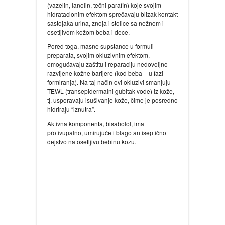
(vazelin, lanolin, tečni parafin) koje svojim
hidratacionim efektom sprečavaju blizak kontakt
sastojaka urina, znoja i stolice sa nežnom i
osetljivom kožom beba i dece.
Pored toga, masne supstance u formuli
preparata, svojim okluzivnim efektom,
omogućavaju zaštitu i reparaciju nedovoljno
razvijene kožne barijere (kod beba – u fazi
formiranja). Na taj način ovi okluzivi smanjuju
TEWL (transepidermalni gubitak vode) iz kože,
tj. usporavaju isušivanje kože, čime je posredno
hidriraju “iznutra”.
Aktivna komponenta, bisabolol, ima
protivupalno, umirujuće i blago antiseptično
dejstvo na osetljivu bebinu kožu.