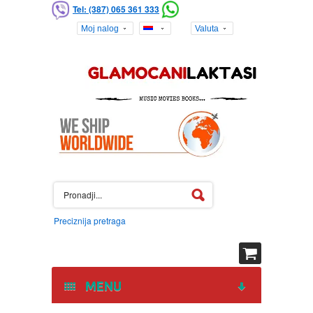
Tel: (387) 065 361 333
Moj nalog
Valuta
Preciznija pretraga
MENU