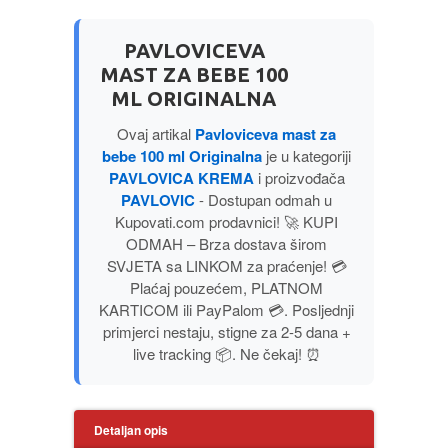
PUBLICISTIKA
PAVLOVICEVA
MAST ZA BEBE 100
PUTOPISI
ML ORIGINALNA
STRIP
Ovaj artikal
Pavloviceva mast za
bebe 100 ml Originalna
je u kategoriji
PAVLOVICA KREMA
i proizvođača
TEORIJE ZAVERE
PAVLOVIC
- Dostupan odmah u
Kupovati.com prodavnici! 🚀 KUPI
TINEJDŽ
ODMAH – Brza dostava širom
SVJETA sa LINKOM za praćenje! 💳
TRILERI
Plaćaj pouzećem, PLATNOM
KARTICOM ili PayPalom 💳. Posljednji
primjerci nestaju, stigne za 2-5 dana +
UMETNOST
live tracking 📦. Ne čekaj! ⏰
Detaljan opis