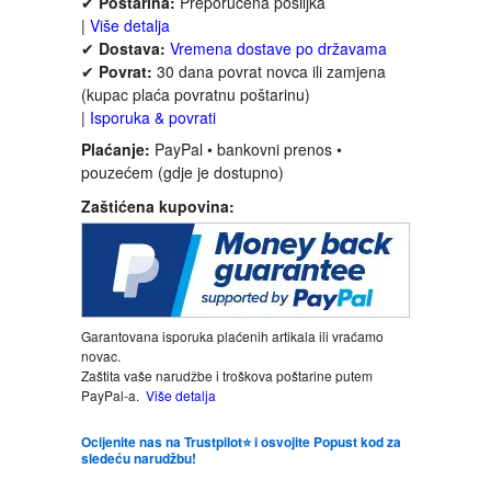
✔
Poštarina:
Preporučena pošiljka
|
Više detalja
✔
Dostava:
Vremena dostave po državama
LJUBAVNI
✔
Povrat:
30 dana povrat novca ili zamjena
(kupac plaća povratnu poštarinu)
MITOLOGIJA
|
Isporuka & povrati
Plaćanje:
PayPal • bankovni prenos •
MUZIKA
pouzećem (gdje je dostupno)
Zaštićena kupovina:
NAUČNA FANTASTIKA
NAUKA
Garantovana isporuka plaćenih artikala ili vraćamo
POEZIJA
novac.
Zaštita vaše narudžbe i troškova poštarine putem
PayPal-a.
Više detalja
POPULARNA PSIHOLOGIJA
Ocijenite nas na Trustpilot⭐ i osvojite Popust kod za
PRIČE
sledeću narudžbu!