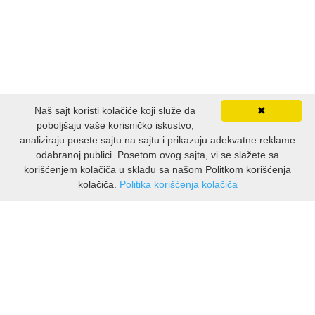
Naš sajt koristi kolačiće koji služe da
✖
poboljšaju vaše korisničko iskustvo,
analiziraju posete sajtu na sajtu i prikazuju adekvatne reklame
odabranoj publici. Posetom ovog sajta, vi se slažete sa
korišćenjem kolačiča u skladu sa našom Politkom korišćenja
kolačiča.
Politika korišćenja kolačiča
INFORMACIJE
O nama
Isporuka & povrati
O privatnosti
Pravila koristenja