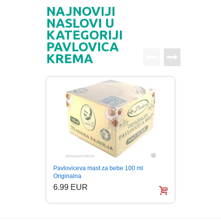
NAJNOVIJI
NASLOVI U
KATEGORIJI
PAVLOVICA
KREMA
Pavloviceva mast za bebe 100 ml
ORIGI
Originalna
(3-103
6.99 EUR
6.50