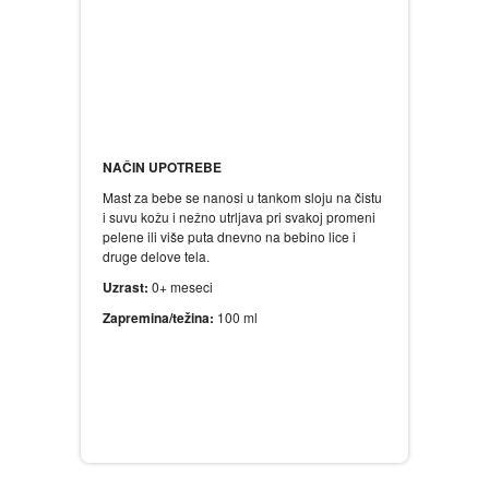
NAČIN UPOTREBE
Mast za bebe se nanosi u tankom sloju na čistu
i suvu kožu i nežno utrljava pri svakoj promeni
pelene ili više puta dnevno na bebino lice i
druge delove tela.
Uzrast:
0+ meseci
Zapremina/težina:
100 ml