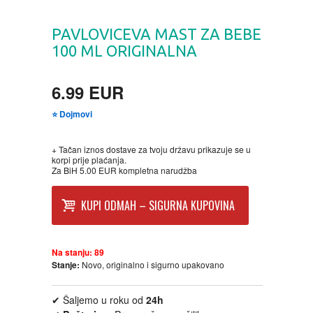
FANTASTIKA
PAVLOVICEVA MAST ZA BEBE
HOROR
100 ML ORIGINALNA
INTERNET I RAČUNARI
6.99 EUR
⭐ Dojmovi
ISTORIJSKI
+ Tačan iznos dostave za tvoju državu prikazuje se u
KLASICI
korpi prije plaćanja.
Za BiH 5.00 EUR kompletna narudžba
KNJIGE ZA DECU
KUPI ODMAH – SIGURNA KUPOVINA
KOMEDIJA
Na stanju:
89
Stanje:
Novo, originalno i sigurno upakovano
KRIMINALISTIČKI
✔ Šaljemo u roku od
24h
KUVARI