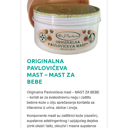
ORIGINALNA
PAVLOVIĆEVA
MAST – MAST ZA
BEBE
Originalna Pavlovićeva mast – MAST ZA BEBE
– koristi se za svakodnevnu negu i zaštitu
bebine kože u cilju sprečavanja kontakta sa
iritansima iz urina, stolice i znoja.
Komponente masti su zaštitnici kože (vazelin),
supstance adstringentnog i upijajućeg dejstva
(cink-oksid i talk), okluzivi i masne supstance