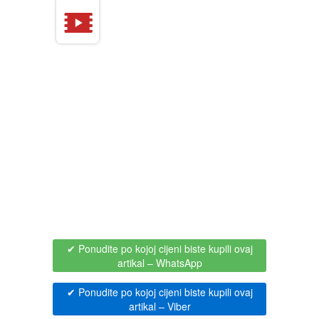
BOJANKE ZA ODRASLE
PAVLODERM
CIKLIT
PAVLOVICA KREMA
DRAMA
100% PRIRODNO
DRUSTVENA IGRA
DUH I TELO
EDUKATIVNI
✔ Ponudite po kojoj cijeni biste kupili ovaj
EROTSKI
artikal
– WhatsApp
✔ Ponudite po kojoj cijeni biste kupili ovaj
ESEJISTIKA
artikal
– Viber