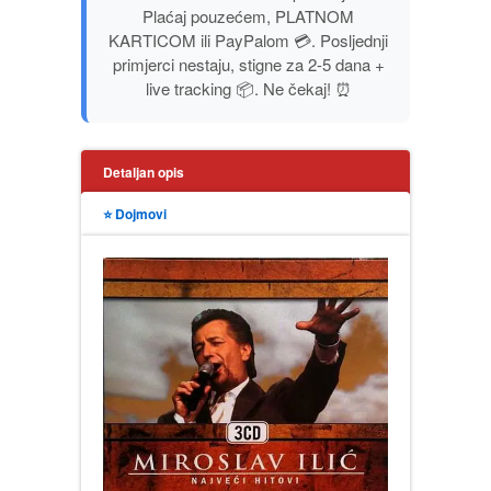
Plaćaj pouzećem, PLATNOM
PUBLICISTIKA
KARTICOM ili PayPalom 💳. Posljednji
primjerci nestaju, stigne za 2-5 dana +
PUTOPISI
live tracking 📦. Ne čekaj! ⏰
STRIP
Detaljan opis
TEORIJE ZAVERE
⭐ Dojmovi
TINEJDŽ
TRILERI
UMETNOST