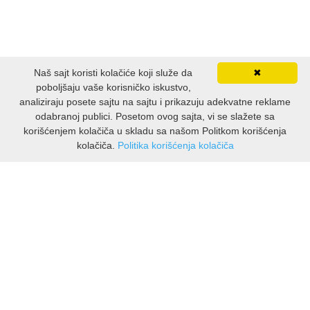
Naš sajt koristi kolačiće koji služe da
✖
poboljšaju vaše korisničko iskustvo,
analiziraju posete sajtu na sajtu i prikazuju adekvatne reklame
odabranoj publici. Posetom ovog sajta, vi se slažete sa
korišćenjem kolačiča u skladu sa našom Politkom korišćenja
kolačiča.
Politika korišćenja kolačiča
INFORMACIJE
O nama
Isporuka & povrati
O privatnosti
Pravila koristenja
PODRSKA KUPCIMA