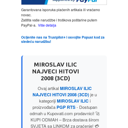
Garantovana isporuka plaćenih artikala ili vraćamo
LJUBAVNI
novac.
Zaštita vaše narudžbe i troškova poštarine putem
PayPal-a.
Više detalja
MITOLOGIJA
Ocijenite nas na Trustpilot⭐ i osvojite Popust kod za
sledeću narudžbu!
MUZIKA
NAUČNA FANTASTIKA
MIROSLAV ILIC
NAJVECI HITOVI
NAUKA
2008 (3CD)
Ovaj artikal
MIROSLAV ILIC
POEZIJA
NAJVECI HITOVI 2008 (3CD)
je u
kategoriji
MIROSLAV ILIC
i
POPULARNA PSIHOLOGIJA
proizvođača
PGP RTS
- Dostupan
odmah u Kupovati.com prodavnici! 🚀
PRIČE
KUPI ODMAH – Brza dostava širom
SVJETA sa LINKOM za praćenje! 💳