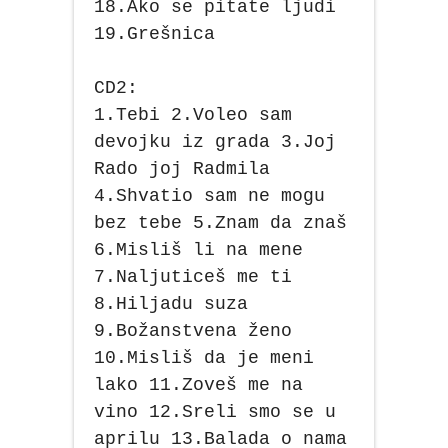
18.Ako se pitate ljudi
19.Grešnica
CD2:
1.Tebi 2.Voleo sam
devojku iz grada 3.Joj
Rado joj Radmila
4.Shvatio sam ne mogu
bez tebe 5.Znam da znaš
6.Misliš li na mene
7.Naljuticeš me ti
8.Hiljadu suza
9.Božanstvena ženo
10.Misliš da je meni
lako 11.Zoveš me na
vino 12.Sreli smo se u
aprilu 13.Balada o nama