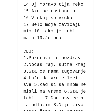
14.Oj Moravo tija reko
15.Ako se rastanemo
16.Vrckaj se vrckaj
17.Selo moje zavicaju
mio 18.Lako je tebi
mala 19.Jelena
CD3:
1.Pozdravi je pozdravi
2.Nocas raj, sutra kraj
3.Šta ce nama tugovanje
4.Lažu da vreme leci
sve 5.Kad si sa mnom ne
misli na vreme 6.Šta je
tebi... 7.Dan osvice a
ja odlazim 8.Nije život