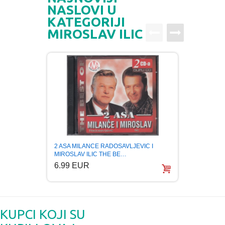
NASLOVI U
KATEGORIJI
MIROSLAV ILIC
MIROS
2 ASA MILANCE RADOSAVLJEVIC I
GRADA
MIROSLAV ILIC THE BE…
6.99
6.99 EUR
KUPCI KOJI SU