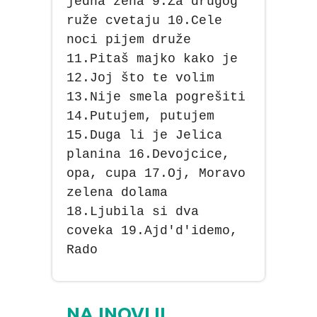
jedna žena 9.Za drugog
ruže cvetaju 10.Cele
noci pijem druže
11.Pitaš majko kako je
12.Joj što te volim
13.Nije smela pogrešiti
14.Putujem, putujem
15.Duga li je Jelica
planina 16.Devojcice,
opa, cupa 17.Oj, Moravo
zelena dolama
18.Ljubila si dva
coveka 19.Ajd'd'idemo,
Rado
NAJNOVIJI