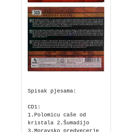
Spisak pjesama:
CD1:
1.Polomicu caše od
kristala 2.Šumadijo
3.Moravsko predvecerje