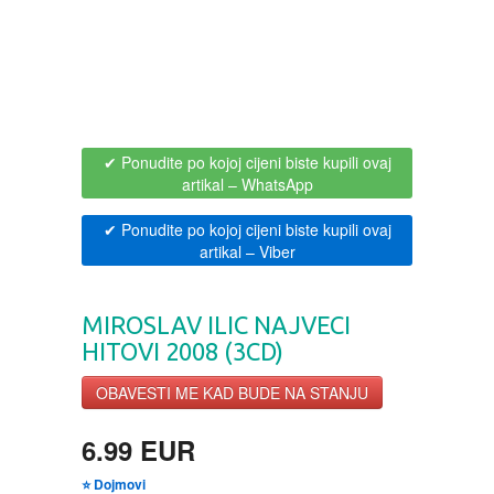
BOJANKE ZA ODRASLE
PAVLODERM
CIKLIT
PAVLOVICA KREMA
DRAMA
100% PRIRODNO
✔ Ponudite po kojoj cijeni biste kupili ovaj
artikal
– WhatsApp
DRUSTVENA IGRA
✔ Ponudite po kojoj cijeni biste kupili ovaj
artikal
– Viber
DUH I TELO
MIROSLAV ILIC NAJVECI
EDUKATIVNI
HITOVI 2008 (3CD)
OBAVESTI ME KAD BUDE NA STANJU
EROTSKI
6.99 EUR
ESEJISTIKA
⭐ Dojmovi