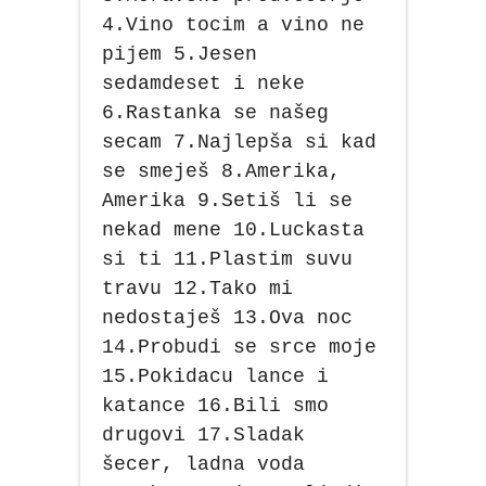
4.Vino tocim a vino ne
pijem 5.Jesen
sedamdeset i neke
6.Rastanka se našeg
secam 7.Najlepša si kad
se smeješ 8.Amerika,
Amerika 9.Setiš li se
nekad mene 10.Luckasta
si ti 11.Plastim suvu
travu 12.Tako mi
nedostaješ 13.Ova noc
14.Probudi se srce moje
15.Pokidacu lance i
katance 16.Bili smo
drugovi 17.Sladak
šecer, ladna voda