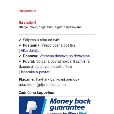
FANTASTIKA
Rasprodano
HOROR
Na stanju:
0
Stanje:
Novo, originalno i sigurno upakovano
INTERNET I RAČUNARI
✔ Šaljemo u roku od
24h
ISTORIJSKI
✔
Poštarina:
Preporučena pošiljka
|
Više detalja
✔
Dostava:
Vremena dostave po državama
KLASICI
✔
Povrat:
30 dana povrat novca ili zamjena
(kupac plaća povratnu poštarinu)
KNJIGE ZA DECU
|
Isporuka & povrati
Plaćanje:
PayPal • bankovni prenos •
pouzećem (gdje je dostupno)
KOMEDIJA
Zaštićena kupovina:
KRIMINALISTIČKI
KUVARI