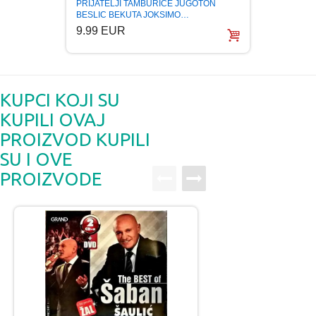
PRIJATELJI TAMBURICE JUGOTON
HANKA
BESLIC BEKUTA JOKSIMO…
KOJE 
9.99 EUR
5.99
KUPCI KOJI SU
KUPILI OVAJ
PROIZVOD KUPILI
SU I OVE
PROIZVODE