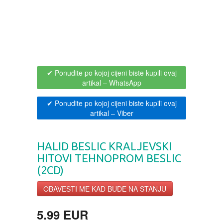
BOJANKE ZA ODRASLE
PAVLODERM
CIKLIT
PAVLOVICA KREMA
✔ Ponudite po kojoj cijeni biste kupili ovaj
DRAMA
100% PRIRODNO
artikal
– WhatsApp
DRUSTVENA IGRA
✔ Ponudite po kojoj cijeni biste kupili ovaj
artikal
– Viber
DUH I TELO
HALID BESLIC KRALJEVSKI
EDUKATIVNI
HITOVI TEHNOPROM BESLIC
(2CD)
EROTSKI
OBAVESTI ME KAD BUDE NA STANJU
ESEJISTIKA
5.99 EUR