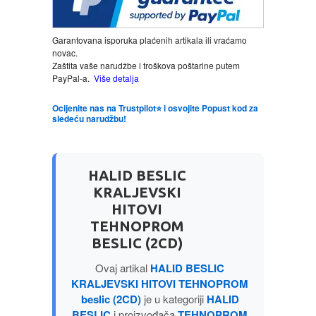
LJUBAVNI
Garantovana isporuka plaćenih artikala ili vraćamo
novac.
Zaštita vaše narudžbe i troškova poštarine putem
MITOLOGIJA
PayPal-a.
Više detalja
MUZIKA
Ocijenite nas na Trustpilot⭐ i osvojite Popust kod za
sledeću narudžbu!
NAUČNA FANTASTIKA
HALID BESLIC
NAUKA
KRALJEVSKI
HITOVI
POEZIJA
TEHNOPROM
BESLIC (2CD)
POPULARNA PSIHOLOGIJA
Ovaj artikal
HALID BESLIC
KRALJEVSKI HITOVI TEHNOPROM
PRIČE
beslic (2CD)
je u kategoriji
HALID
BESLIC
i proizvođača
TEHNOPROM