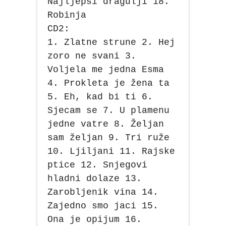
Najljepši dragulji 18.
Robinja
CD2:
1. Zlatne strune 2. Hej
zoro ne svani 3.
Voljela me jedna Esma
4. Prokleta je žena ta
5. Eh, kad bi ti 6.
Sjecam se 7. U plamenu
jedne vatre 8. Željan
sam željan 9. Tri ruže
10. Ljiljani 11. Rajske
ptice 12. Snjegovi
hladni dolaze 13.
Zarobljenik vina 14.
Zajedno smo jaci 15.
Ona je opijum 16.