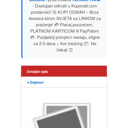
- Dostupan odmah u Kupovati.com
PUBLICISTIKA
prodavnici! 🚀 KUPI ODMAH – Brza
dostava širom SVJETA sa LINKOM za
PUTOPISI
praćenje! 💳 Plaćaj pouzećem,
PLATNOM KARTICOM ili PayPalom
STRIP
💳. Posljednji primjerci nestaju, stigne
za 2-5 dana + live tracking 📦. Ne
čekaj! ⏰
TEORIJE ZAVERE
TINEJDŽ
Detaljan opis
TRILERI
⭐ Dojmovi
UMETNOST