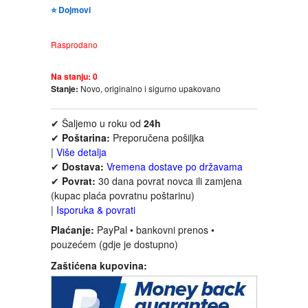
⭐ Dojmovi
FANTASTIKA
Rasprodano
HOROR
Na stanju:
0
INTERNET I RAČUNARI
Stanje:
Novo, originalno i sigurno upakovano
ISTORIJSKI
✔ Šaljemo u roku od
24h
✔
Poštarina:
Preporučena pošiljka
|
Više detalja
KLASICI
✔
Dostava:
Vremena dostave po državama
✔
Povrat:
30 dana povrat novca ili zamjena
KNJIGE ZA DECU
(kupac plaća povratnu poštarinu)
|
Isporuka & povrati
Plaćanje:
PayPal • bankovni prenos •
KOMEDIJA
pouzećem (gdje je dostupno)
Zaštićena kupovina:
KRIMINALISTIČKI
KUVARI