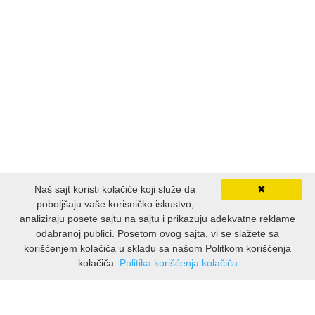
Naš sajt koristi kolačiće koji služe da
✖
poboljšaju vaše korisničko iskustvo,
analiziraju posete sajtu na sajtu i prikazuju adekvatne reklame
odabranoj publici. Posetom ovog sajta, vi se slažete sa
korišćenjem kolačiča u skladu sa našom Politkom korišćenja
kolačiča.
Politika korišćenja kolačiča
INFORMACIJE