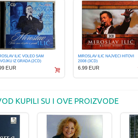
ROSLAV ILIC VOLEO SAM
MIROSLAV ILIC NAJVECI HITOVI
VOJKU IZ GRADA (2CD)
2008 (3CD)
.99 EUR
6.99 EUR
VOD KUPILI SU I OVE PROIZVODE