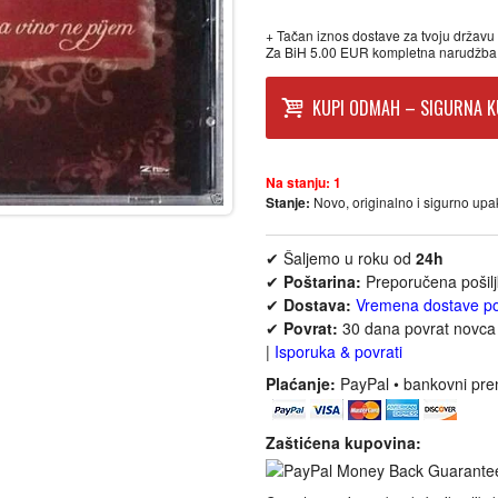
+ Tačan iznos dostave za tvoju državu p
Za BiH 5.00 EUR kompletna narudžba
KUPI ODMAH – SIGURNA K
Na stanju:
1
Stanje:
Novo, originalno i sigurno up
✔ Šaljemo u roku od
24h
✔
Poštarina:
Preporučena pošil
✔
Dostava:
Vremena dostave p
✔
Povrat:
30 dana povrat novca 
|
Isporuka & povrati
Plaćanje:
PayPal • bankovni pre
Zaštićena kupovina: