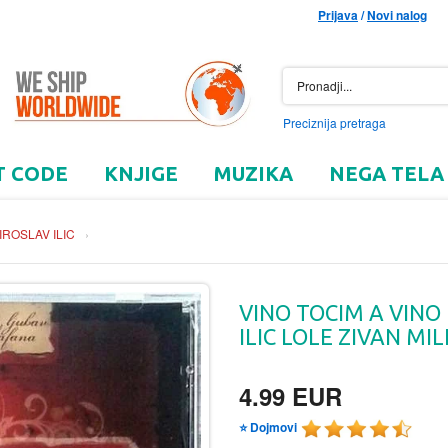
Prijava
/
Novi nalog
Preciznija pretraga
T CODE
KNJIGE
MUZIKA
NEGA TELA
IROSLAV ILIC
›
VINO TOCIM A VINO
ILIC LOLE ZIVAN MILI
4.99 EUR
⭐ Dojmovi