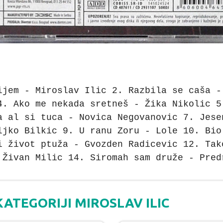
ijem - Miroslav Ilic 2. Razbila se caša -
4. Ako me nekada sretneš - Žika Nikolic 5
a al si tuca - Novica Negovanovic 7. Jese
ljko Bilkic 9. U ranu Zoru - Lole 10. Bio
i život ptuža - Gvozden Radicevic 12. Tak
 Živan Milic 14. Siromah sam druže - Pred
KATEGORIJI MIROSLAV ILIC