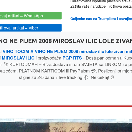
Garantovana isporuka plaćenih artikal
Zaštita vaše narudžbe i troškova poš
ovaj artikal
– WhatsApp
Ocijenite nas na Trustpilot⭐ i osvoji
i ovaj artikal
– Viber
NO NE PIJEM 2008 MIROSLAV ILIC LOLE ZIVAN
al
VINO TOCIM A VINO NE PIJEM 2008 miroslav ilic lole zivan mil
i
MIROSLAV ILIC
i proizvođača
PGP RTS
- Dostupan odmah u Kup
ci! 🚀 KUPI ODMAH – Brza dostava širom SVJETA sa LINKOM za pr
ouzećem, PLATNOM KARTICOM ili PayPalom 💳. Posljednji primjerci
stigne za 2-5 dana + live tracking 📦. Ne čekaj! ⏰