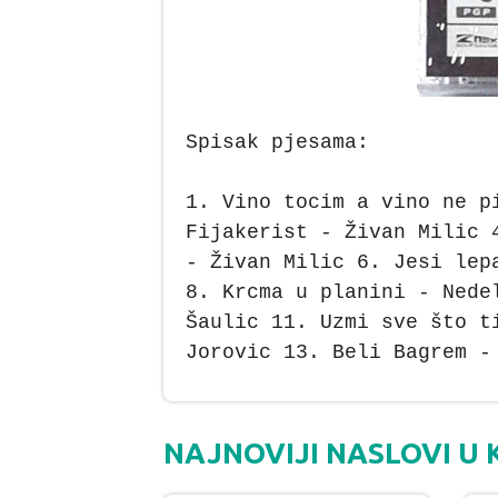
Spisak pjesama:
1. Vino tocim a vino ne p
Fijakerist - Živan Milic 
- Živan Milic 6. Jesi lep
8. Krcma u planini - Nede
Šaulic 11. Uzmi sve što t
Jorovic 13. Beli Bagrem -
NAJNOVIJI NASLOVI U 