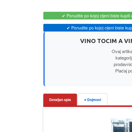
✔ Ponudite po kojoj cijeni biste kupili 
✔ Ponudite po kojoj cijeni biste kupil
VINO TOCIM A VI
Ovaj artik
kategorij
prodavni
Plaćaj p
Detaljan opis
⭐ Dojmovi