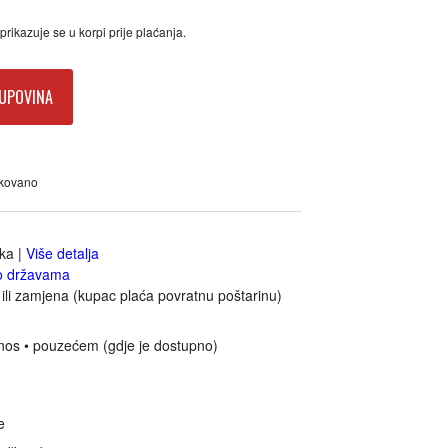
rikazuje se u korpi prije plaćanja.
UPOVINA
akovano
jka
|
Više detalja
o državama
ili zamjena (kupac plaća povratnu poštarinu)
nos • pouzećem (gdje je dostupno)