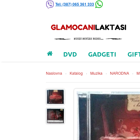
Tel: (387) 065 361 333
DVD
GADGETI
GIF
Naslovna
›
Katalog
›
Muzika
›
NARODNA
›
M