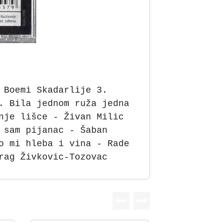
 Boemi Skadarlije 3.
. Bila jednom ruža jedna
nje lišce - Živan Milic
 sam pijanac - Šaban
o mi hleba i vina - Rade
rag Živkovic-Tozovac