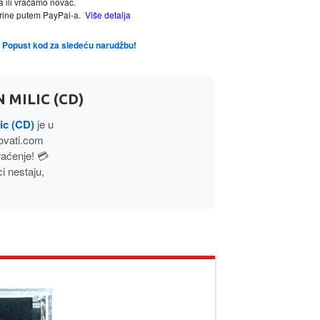
a ili vraćamo novac.
tarine putem PayPal-a.
Više detalja
te Popust kod za sledeću narudžbu!
 MILIC (CD)
ic (CD)
je u
ovati.com
aćenje! 💳
 nestaju,