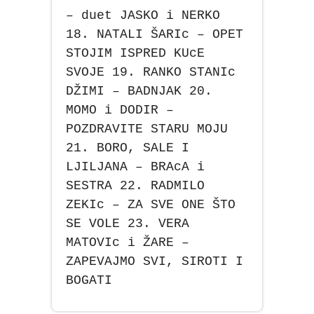
– duet JASKO i NERKO
18. NATALI ŠARIc – OPET
STOJIM ISPRED KUcE
SVOJE 19. RANKO STANIc
DŽIMI – BADNJAK 20.
MOMO i DODIR –
POZDRAVITE STARU MOJU
21. BORO, SALE I
LJILJANA – BRAcA i
SESTRA 22. RADMILO
ZEKIc – ZA SVE ONE ŠTO
SE VOLE 23. VERA
MATOVIc i ŽARE –
ZAPEVAJMO SVI, SIROTI I
BOGATI