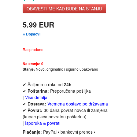
FANTASTIKA
OBAVESTI ME KAD BUDE NA STANJU
HOROR
5.99 EUR
⭐ Dojmovi
INTERNET I RAČUNARI
Rasprodano
ISTORIJSKI
Na stanju:
0
Stanje:
Novo, originalno i sigurno upakovano
KLASICI
✔ Šaljemo u roku od
24h
KNJIGE ZA DECU
✔
Poštarina:
Preporučena pošiljka
|
Više detalja
KOMEDIJA
✔
Dostava:
Vremena dostave po državama
✔
Povrat:
30 dana povrat novca ili zamjena
(kupac plaća povratnu poštarinu)
KRIMINALISTIČKI
|
Isporuka & povrati
Plaćanje:
PayPal • bankovni prenos •
KUVARI