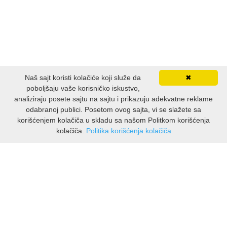
Naš sajt koristi kolačiće koji služe da
✖
poboljšaju vaše korisničko iskustvo,
analiziraju posete sajtu na sajtu i prikazuju adekvatne reklame
odabranoj publici. Posetom ovog sajta, vi se slažete sa
korišćenjem kolačiča u skladu sa našom Politkom korišćenja
kolačiča.
Politika korišćenja kolačiča
INFORMACIJE
O nama
Isporuka & povrati
O privatnosti
Pravila koristenja