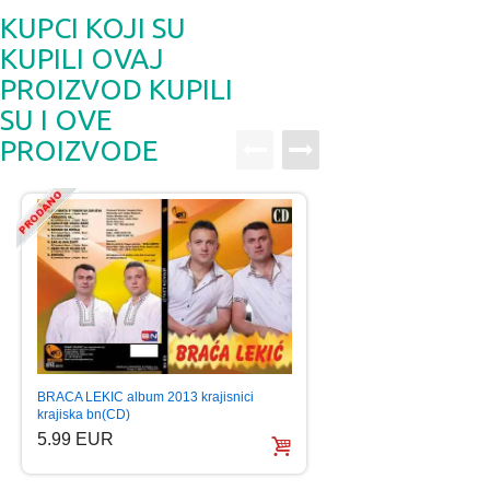
KUPCI KOJI SU
KUPILI OVAJ
PROIZVOD KUPILI
SU I OVE
PROIZVODE
ROYAL BEND RULE
BRACA LEKIC album 2013 krajisnici
MUSIC KRAJISKA 
krajiska bn(CD)
5.99 EUR
5.99 EUR