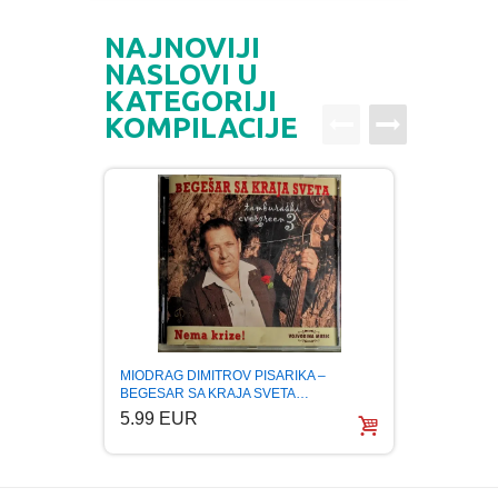
NAJNOVIJI
NASLOVI U
KATEGORIJI
KOMPILACIJE
MIODRAG DIMITROV PISARIKA –
NENAD
BEGESAR SA KRAJA SVETA…
OF BA
5.99 EUR
5.99