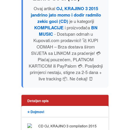
PUBLICISTIKA
Ovaj artikal
OJ, KRAJINO 3 2015
jandrino jato momo i dodir radmilo
zekic goci (CD)
je u kategoriji
PUTOPISI
KOMPILACIJE
i proizvođača
BN
MUSIC
- Dostupan odmah u
STRIP
Kupovati.com prodavnici! 🚀 KUPI
ODMAH – Brza dostava širom
TEORIJE ZAVERE
SVJETA sa LINKOM za praćenje! 💳
Plaćaj pouzećem, PLATNOM
KARTICOM ili PayPalom 💳. Posljednji
TINEJDŽ
primjerci nestaju, stigne za 2-5 dana +
live tracking 📦. Ne čekaj! ⏰
TRILERI
UMETNOST
Detaljan opis
⭐ Dojmovi