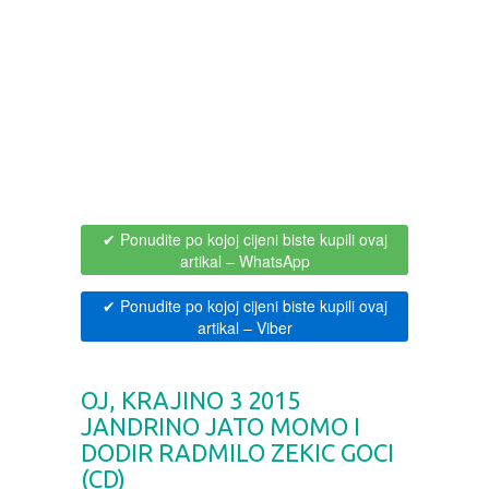
BOJANKE ZA ODRASLE
PAVLODERM
CIKLIT
PAVLOVICA KREMA
DRAMA
100% PRIRODNO
DRUSTVENA IGRA
✔ Ponudite po kojoj cijeni biste kupili ovaj
artikal
– WhatsApp
DUH I TELO
✔ Ponudite po kojoj cijeni biste kupili ovaj
artikal
– Viber
EDUKATIVNI
EROTSKI
OJ, KRAJINO 3 2015
JANDRINO JATO MOMO I
ESEJISTIKA
DODIR RADMILO ZEKIC GOCI
(CD)