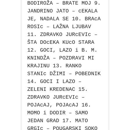
BODIROŽA – BRATE MOJ 9.
JANDRINO JATO – cEKALA
JE, NADALA SE 10. BRAcA
ROSIc – LAŽNA LJUBAV
11. ZDRAVKO JURcEVIc –
ŠTA DOcEKA KUcO STARA
12. GOCI, LAZO i B. M.
KNINDŽA – POZDRAVI MI
KRAJINU 13. RANKO
STANIc DŽIMI – POBEDNIK
14. GOCI I LAZO –
ZELENI KREDENAC 15.
ZDRAVKO JURcEVIc –
POJAcAJ, POJAcAJ 16.
MOMO i DODIR – SAMO
JEDAN GRAD 17. MATO
GRGIc – POUGARSKI SOKO