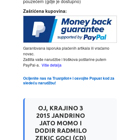
pouzećem (gdje je dostupno)
Zaštićena kupovina:
LJUBAVNI
MITOLOGIJA
MUZIKA
Garantovana isporuka plaćenih artikala ili vraćamo
novac.
Zaštita vaše narudžbe i troškova poštarine putem
NAUČNA FANTASTIKA
PayPal-a.
Više detalja
Ocijenite nas na Trustpilot⭐ i osvojite Popust kod za
NAUKA
sledeću narudžbu!
POEZIJA
OJ, KRAJINO 3
POPULARNA PSIHOLOGIJA
2015 JANDRINO
JATO MOMO I
DODIR RADMILO
PRIČE
ZEKIC GOCI (CD)