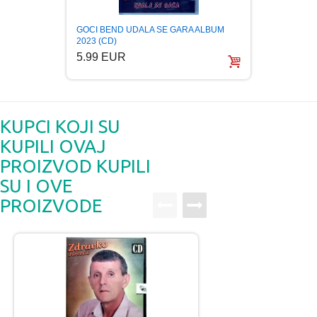
GOCI BEND UDALA SE GARA ALBUM
ROYAL
2023 (CD)
2023 (
5.99 EUR
5.99
KUPCI KOJI SU
KUPILI OVAJ
PROIZVOD KUPILI
SU I OVE
PROIZVODE