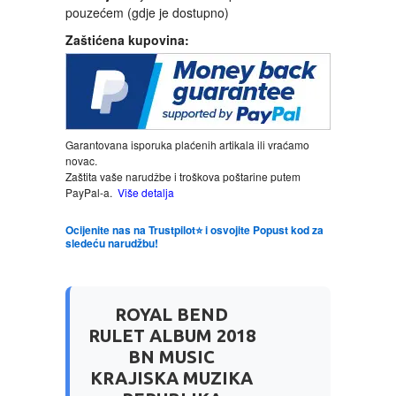
pouzećem (gdje je dostupno)
Zaštićena kupovina:
LJUBAVNI
MITOLOGIJA
MUZIKA
Garantovana isporuka plaćenih artikala ili vraćamo
novac.
Zaštita vaše narudžbe i troškova poštarine putem
NAUČNA FANTASTIKA
PayPal-a.
Više detalja
NAUKA
Ocijenite nas na Trustpilot⭐ i osvojite Popust kod za
sledeću narudžbu!
POEZIJA
ROYAL BEND
POPULARNA PSIHOLOGIJA
RULET ALBUM 2018
BN MUSIC
PRIČE
KRAJISKA MUZIKA