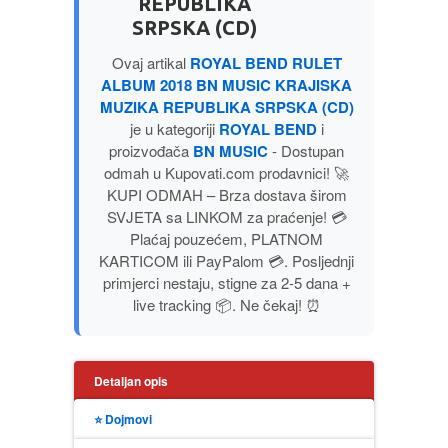
REPUBLIKA
PUBLICISTIKA
SRPSKA (CD)
Ovaj artikal
ROYAL BEND RULET
PUTOPISI
ALBUM 2018 BN MUSIC KRAJISKA
MUZIKA REPUBLIKA SRPSKA (CD)
STRIP
je u kategoriji
ROYAL BEND
i
proizvođača
BN MUSIC
- Dostupan
odmah u Kupovati.com prodavnici! 🚀
TEORIJE ZAVERE
KUPI ODMAH – Brza dostava širom
SVJETA sa LINKOM za praćenje! 💳
TINEJDŽ
Plaćaj pouzećem, PLATNOM
KARTICOM ili PayPalom 💳. Posljednji
primjerci nestaju, stigne za 2-5 dana +
TRILERI
live tracking 📦. Ne čekaj! ⏰
UMETNOST
Detaljan opis
⭐ Dojmovi