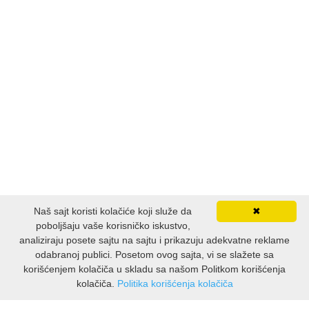
Naš sajt koristi kolačiće koji služe da
✖
poboljšaju vaše korisničko iskustvo,
analiziraju posete sajtu na sajtu i prikazuju adekvatne reklame
odabranoj publici. Posetom ovog sajta, vi se slažete sa
korišćenjem kolačiča u skladu sa našom Politkom korišćenja
kolačiča.
Politika korišćenja kolačiča