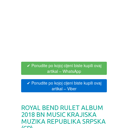
BOJANKE ZA ODRASLE
PAVLODERM
CIKLIT
PAVLOVICA KREMA
DRAMA
100% PRIRODNO
DRUSTVENA IGRA
✔ Ponudite po kojoj cijeni biste kupili ovaj
artikal
– WhatsApp
DUH I TELO
✔ Ponudite po kojoj cijeni biste kupili ovaj
EDUKATIVNI
artikal
– Viber
EROTSKI
ROYAL BEND RULET ALBUM
2018 BN MUSIC KRAJISKA
ESEJISTIKA
MUZIKA REPUBLIKA SRPSKA