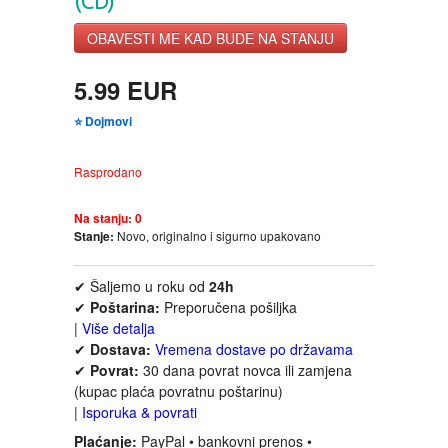
(CD)
FANTASTIKA
OBAVESTI ME KAD BUDE NA STANJU
HOROR
5.99 EUR
⭐ Dojmovi
INTERNET I RAČUNARI
Rasprodano
ISTORIJSKI
Na stanju:
0
KLASICI
Stanje:
Novo, originalno i sigurno upakovano
KNJIGE ZA DECU
✔ Šaljemo u roku od
24h
✔
Poštarina:
Preporučena pošiljka
|
Više detalja
KOMEDIJA
✔
Dostava:
Vremena dostave po državama
✔
Povrat:
30 dana povrat novca ili zamjena
KRIMINALISTIČKI
(kupac plaća povratnu poštarinu)
|
Isporuka & povrati
KUVARI
Plaćanje:
PayPal • bankovni prenos •