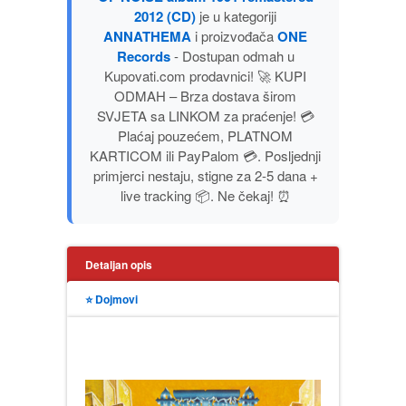
2012 (CD)
je u kategoriji
PUBLICISTIKA
ANNATHEMA
i proizvođača
ONE
Records
- Dostupan odmah u
PUTOPISI
Kupovati.com prodavnici! 🚀 KUPI
ODMAH – Brza dostava širom
SVJETA sa LINKOM za praćenje! 💳
STRIP
Plaćaj pouzećem, PLATNOM
KARTICOM ili PayPalom 💳. Posljednji
TEORIJE ZAVERE
primjerci nestaju, stigne za 2-5 dana +
live tracking 📦. Ne čekaj! ⏰
TINEJDŽ
TRILERI
Detaljan opis
⭐ Dojmovi
UMETNOST