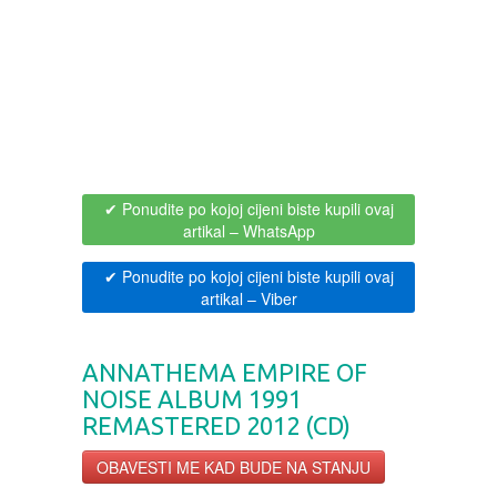
BOJANKE ZA ODRASLE
PAVLODERM
CIKLIT
PAVLOVICA KREMA
DRAMA
100% PRIRODNO
✔ Ponudite po kojoj cijeni biste kupili ovaj
DRUSTVENA IGRA
artikal
– WhatsApp
✔ Ponudite po kojoj cijeni biste kupili ovaj
DUH I TELO
artikal
– Viber
EDUKATIVNI
ANNATHEMA EMPIRE OF
NOISE ALBUM 1991
EROTSKI
REMASTERED 2012 (CD)
ESEJISTIKA
OBAVESTI ME KAD BUDE NA STANJU