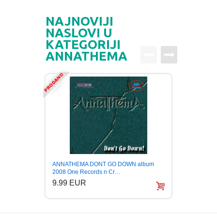
NAJNOVIJI
NASLOVI U
KATEGORIJI
ANNATHEMA
ANNATHEMA DONT GO DOWN album
ANNAT
2008 One Records n Cr…
remast
9.99 EUR
5.99