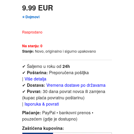
FANTASTIKA
9.99 EUR
⭐ Dojmovi
HOROR
Rasprodano
INTERNET I RAČUNARI
Na stanju:
0
Stanje:
Novo, originalno i sigurno upakovano
ISTORIJSKI
✔ Šaljemo u roku od
24h
KLASICI
✔
Poštarina:
Preporučena pošiljka
|
Više detalja
KNJIGE ZA DECU
✔
Dostava:
Vremena dostave po državama
✔
Povrat:
30 dana povrat novca ili zamjena
(kupac plaća povratnu poštarinu)
KOMEDIJA
|
Isporuka & povrati
Plaćanje:
PayPal • bankovni prenos •
KRIMINALISTIČKI
pouzećem (gdje je dostupno)
Zaštićena kupovina:
KUVARI