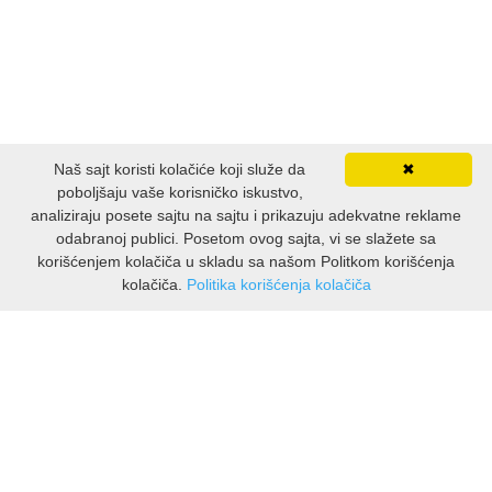
Naš sajt koristi kolačiće koji služe da
✖
poboljšaju vaše korisničko iskustvo,
analiziraju posete sajtu na sajtu i prikazuju adekvatne reklame
odabranoj publici. Posetom ovog sajta, vi se slažete sa
korišćenjem kolačiča u skladu sa našom Politkom korišćenja
kolačiča.
Politika korišćenja kolačiča
INFORMACIJE
O nama
Isporuka & povrati
O privatnosti
Pravila koristenja