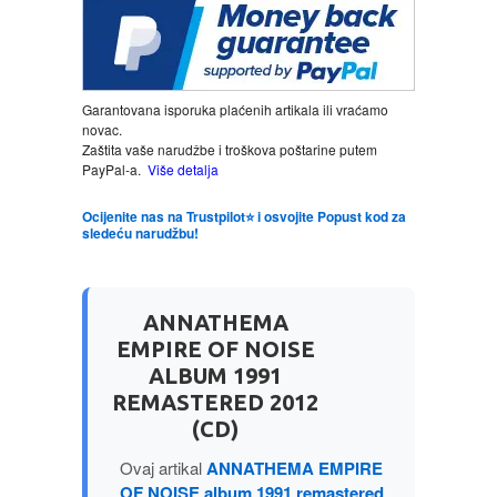
LJUBAVNI
MITOLOGIJA
Garantovana isporuka plaćenih artikala ili vraćamo
novac.
Zaštita vaše narudžbe i troškova poštarine putem
MUZIKA
PayPal-a.
Više detalja
Ocijenite nas na Trustpilot⭐ i osvojite Popust kod za
NAUČNA FANTASTIKA
sledeću narudžbu!
NAUKA
ANNATHEMA
POEZIJA
EMPIRE OF NOISE
ALBUM 1991
REMASTERED 2012
POPULARNA PSIHOLOGIJA
(CD)
PRIČE
Ovaj artikal
ANNATHEMA EMPIRE
OF NOISE album 1991 remastered