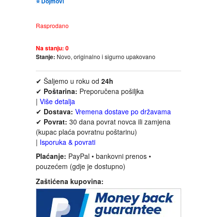
⭐ Dojmovi
FANTASTIKA
Rasprodano
HOROR
Na stanju:
0
Stanje:
Novo, originalno i sigurno upakovano
INTERNET I RAČUNARI
✔ Šaljemo u roku od
24h
ISTORIJSKI
✔
Poštarina:
Preporučena pošiljka
|
Više detalja
KLASICI
✔
Dostava:
Vremena dostave po državama
✔
Povrat:
30 dana povrat novca ili zamjena
(kupac plaća povratnu poštarinu)
KNJIGE ZA DECU
|
Isporuka & povrati
Plaćanje:
PayPal • bankovni prenos •
KOMEDIJA
pouzećem (gdje je dostupno)
Zaštićena kupovina:
KRIMINALISTIČKI
KUVARI