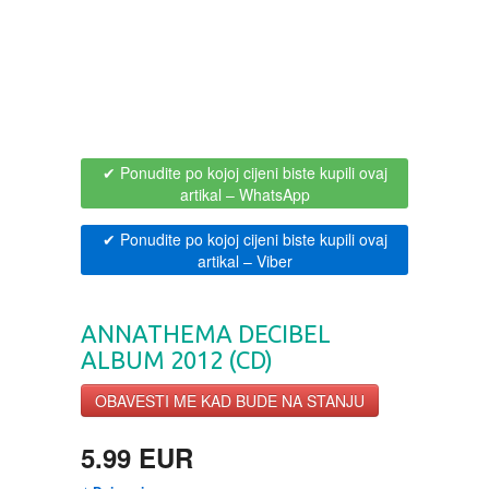
BOJANKE ZA ODRASLE
PAVLODERM
CIKLIT
PAVLOVICA KREMA
DRAMA
100% PRIRODNO
✔ Ponudite po kojoj cijeni biste kupili ovaj
artikal
– WhatsApp
DRUSTVENA IGRA
✔ Ponudite po kojoj cijeni biste kupili ovaj
artikal
– Viber
DUH I TELO
ANNATHEMA DECIBEL
EDUKATIVNI
ALBUM 2012 (CD)
EROTSKI
OBAVESTI ME KAD BUDE NA STANJU
ESEJISTIKA
5.99 EUR