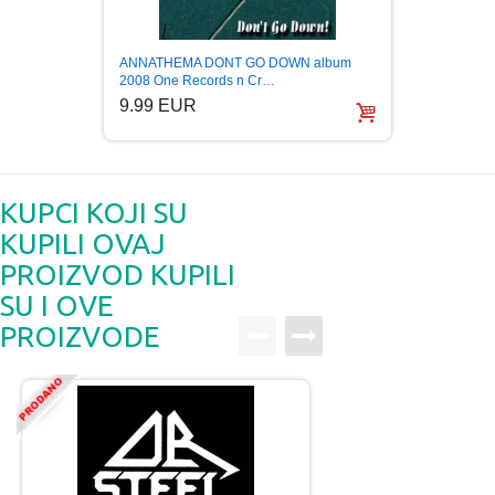
ANNATHEMA DONT GO DOWN album
ANNAT
2008 One Records n Cr…
remast
9.99 EUR
5.99
KUPCI KOJI SU
KUPILI OVAJ
PROIZVOD KUPILI
SU I OVE
PROIZVODE