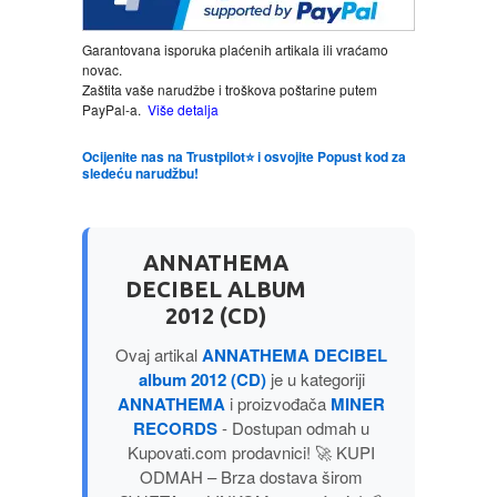
LJUBAVNI
Garantovana isporuka plaćenih artikala ili vraćamo
novac.
Zaštita vaše narudžbe i troškova poštarine putem
MITOLOGIJA
PayPal-a.
Više detalja
Ocijenite nas na Trustpilot⭐ i osvojite Popust kod za
MUZIKA
sledeću narudžbu!
NAUČNA FANTASTIKA
ANNATHEMA
NAUKA
DECIBEL ALBUM
2012 (CD)
POEZIJA
Ovaj artikal
ANNATHEMA DECIBEL
album 2012 (CD)
je u kategoriji
ANNATHEMA
i proizvođača
MINER
POPULARNA PSIHOLOGIJA
RECORDS
- Dostupan odmah u
Kupovati.com prodavnici! 🚀 KUPI
PRIČE
ODMAH – Brza dostava širom