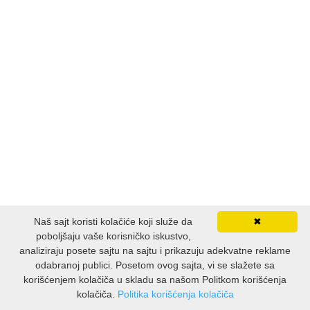
Naš sajt koristi kolačiće koji služe da
✖
poboljšaju vaše korisničko iskustvo,
analiziraju posete sajtu na sajtu i prikazuju adekvatne reklame
odabranoj publici. Posetom ovog sajta, vi se slažete sa
korišćenjem kolačiča u skladu sa našom Politkom korišćenja
kolačiča.
Politika korišćenja kolačiča