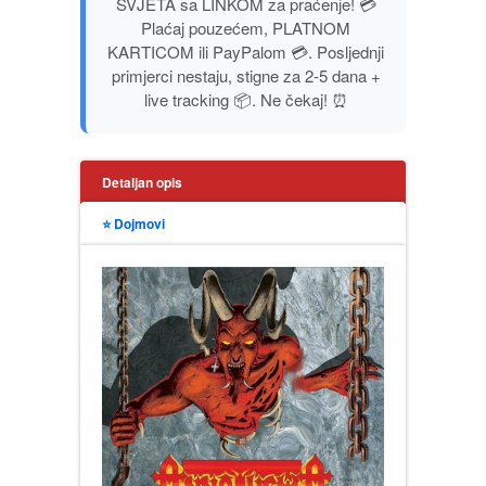
SVJETA sa LINKOM za praćenje! 💳
PUBLICISTIKA
Plaćaj pouzećem, PLATNOM
KARTICOM ili PayPalom 💳. Posljednji
primjerci nestaju, stigne za 2-5 dana +
PUTOPISI
live tracking 📦. Ne čekaj! ⏰
STRIP
Detaljan opis
TEORIJE ZAVERE
⭐ Dojmovi
TINEJDŽ
TRILERI
UMETNOST