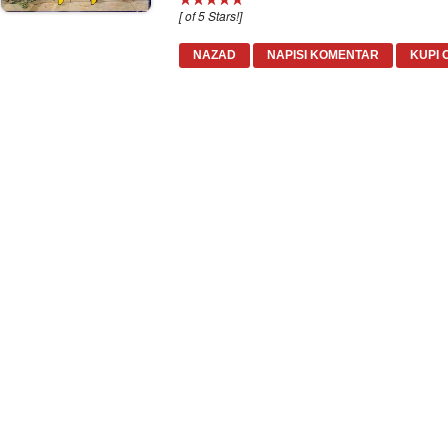
[ of 5 Stars!]
NAZAD
NAPISI KOMENTAR
KUPI 