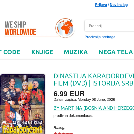
Prijava
/
Novi nalog
Preciznija pretraga
T CODE
KNJIGE
MUZIKA
NEGA TELA
DINASTIJA KARAĐORĐEV
FILM (DVD) | ISTORIJA SRB
6.99 EUR
Datum zapisa: Monday 08 June, 2026
BY MARTINA (BOSNIA AND HERZEG
predivan dokumentarac.
Rating: