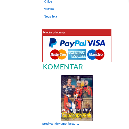
Knjige
Muzika
Nega tela
Nacin placanja
KOMENTAR
predivan dokumentarac. ..