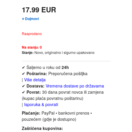
FANTASTIKA
17.99 EUR
⭐ Dojmovi
HOROR
Rasprodano
INTERNET I RAČUNARI
Na stanju:
0
ISTORIJSKI
Stanje:
Novo, originalno i sigurno upakovano
✔ Šaljemo u roku od
24h
KLASICI
✔
Poštarina:
Preporučena pošiljka
|
Više detalja
KNJIGE ZA DECU
✔
Dostava:
Vremena dostave po državama
✔
Povrat:
30 dana povrat novca ili zamjena
(kupac plaća povratnu poštarinu)
KOMEDIJA
|
Isporuka & povrati
Plaćanje:
PayPal • bankovni prenos •
KRIMINALISTIČKI
pouzećem (gdje je dostupno)
Zaštićena kupovina:
KUVARI