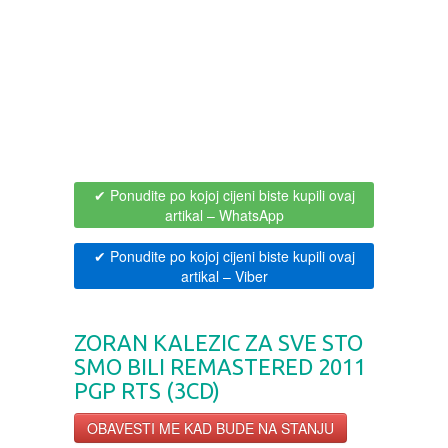
BOJANKE ZA ODRASLE
PAVLODERM
CIKLIT
PAVLOVICA KREMA
DRAMA
100% PRIRODNO
✔ Ponudite po kojoj cijeni biste kupili ovaj
DRUSTVENA IGRA
artikal
– WhatsApp
DUH I TELO
✔ Ponudite po kojoj cijeni biste kupili ovaj
artikal
– Viber
EDUKATIVNI
ZORAN KALEZIC ZA SVE STO
EROTSKI
SMO BILI REMASTERED 2011
PGP RTS (3CD)
ESEJISTIKA
OBAVESTI ME KAD BUDE NA STANJU