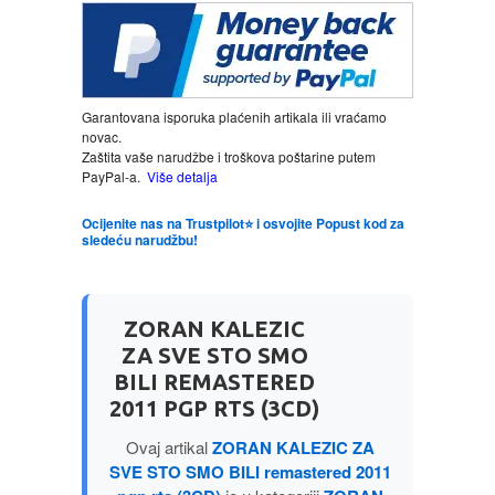
LJUBAVNI
MITOLOGIJA
Garantovana isporuka plaćenih artikala ili vraćamo
novac.
Zaštita vaše narudžbe i troškova poštarine putem
MUZIKA
PayPal-a.
Više detalja
Ocijenite nas na Trustpilot⭐ i osvojite Popust kod za
NAUČNA FANTASTIKA
sledeću narudžbu!
NAUKA
ZORAN KALEZIC
POEZIJA
ZA SVE STO SMO
BILI REMASTERED
POPULARNA PSIHOLOGIJA
2011 PGP RTS (3CD)
Ovaj artikal
ZORAN KALEZIC ZA
PRIČE
SVE STO SMO BILI remastered 2011