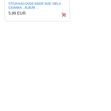
STOJA KAO OVDE NIGDE NIJE ! BELA
LEXINGTON BAND T
CIGANKA... ALBUM …
(CD)
5.99 EUR
5.99 EUR