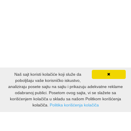
Naš sajt koristi kolačiće koji služe da
✖
poboljšaju vaše korisničko iskustvo,
analiziraju posete sajtu na sajtu i prikazuju adekvatne reklame
odabranoj publici. Posetom ovog sajta, vi se slažete sa
korišćenjem kolačiča u skladu sa našom Politkom korišćenja
kolačiča.
Politika korišćenja kolačiča
INFORMACIJE