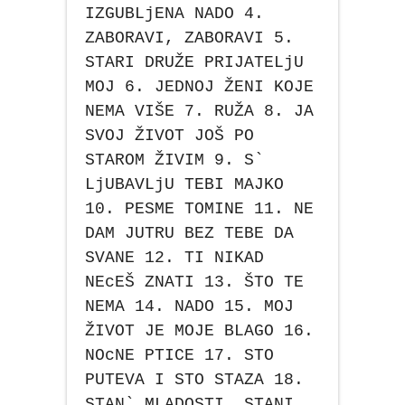
IZGUBLjENA NADO 4.
ZABORAVI, ZABORAVI 5.
STARI DRUŽE PRIJATELjU
MOJ 6. JEDNOJ ŽENI KOJE
NEMA VIŠE 7. RUŽA 8. JA
SVOJ ŽIVOT JOŠ PO
STAROM ŽIVIM 9. S`
LjUBAVLjU TEBI MAJKO
10. PESME TOMINE 11. NE
DAM JUTRU BEZ TEBE DA
SVANE 12. TI NIKAD
NEcEŠ ZNATI 13. ŠTO TE
NEMA 14. NADO 15. MOJ
ŽIVOT JE MOJE BLAGO 16.
NOcNE PTICE 17. STO
PUTEVA I STO STAZA 18.
STAN` MLADOSTI, STANI,