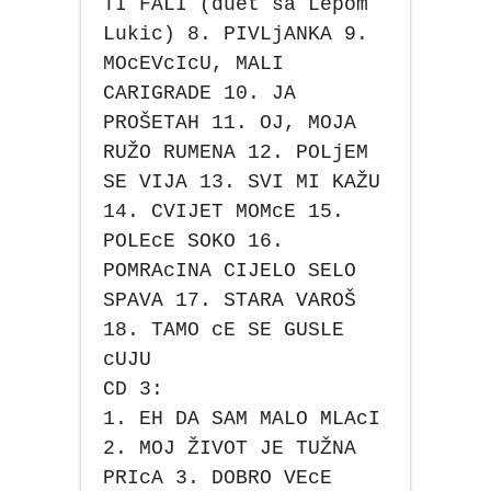
TI FALI (duet sa Lepom
Lukic) 8. PIVLjANKA 9.
MOcEVcIcU, MALI
CARIGRADE 10. JA
PROŠETAH 11. OJ, MOJA
RUŽO RUMENA 12. POLjEM
SE VIJA 13. SVI MI KAŽU
14. CVIJET MOMcE 15.
POLEcE SOKO 16.
POMRAcINA CIJELO SELO
SPAVA 17. STARA VAROŠ
18. TAMO cE SE GUSLE
cUJU
CD 3:
1. EH DA SAM MALO MLAcI
2. MOJ ŽIVOT JE TUŽNA
PRIcA 3. DOBRO VEcE