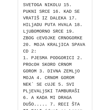
SVETOGA NIKOLU 15.
PUKNI SRCE 16. KAD SE
VRATIŠ IZ DALEKA 17.
HILjADU PUTA HVALA 18.
LjUBOMORNO SRCE 19.
ZBOG cEVOJKE CRNOGORKE
20. MOJA KRALjICA SPAVA
CD 2:
1. PJESMA PODGORICI 2.
PROcOH SKORO CRNOM
GOROM 3. DIVNA ZEMLjO
MOJA 4. CRNOM GOROM
NEK` SE cUJE 5. SVI
PLjEVALjSKI TAMBURAŠI
6. A KADA MI DRAGA
DUŠO..... 7. RECI ŠTA