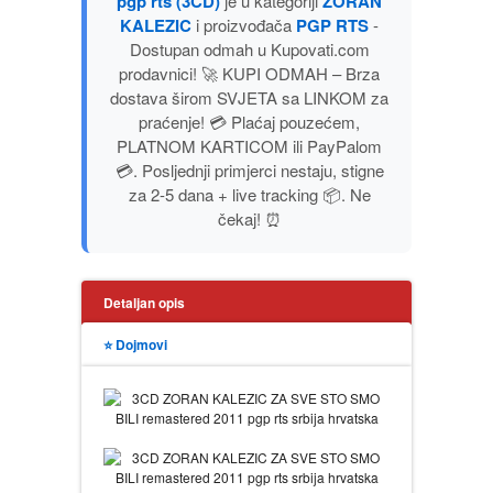
pgp rts (3CD)
je u kategoriji
ZORAN
PUBLICISTIKA
KALEZIC
i proizvođača
PGP RTS
-
Dostupan odmah u Kupovati.com
prodavnici! 🚀 KUPI ODMAH – Brza
PUTOPISI
dostava širom SVJETA sa LINKOM za
praćenje! 💳 Plaćaj pouzećem,
STRIP
PLATNOM KARTICOM ili PayPalom
💳. Posljednji primjerci nestaju, stigne
za 2-5 dana + live tracking 📦. Ne
TEORIJE ZAVERE
čekaj! ⏰
TINEJDŽ
Detaljan opis
TRILERI
⭐ Dojmovi
UMETNOST