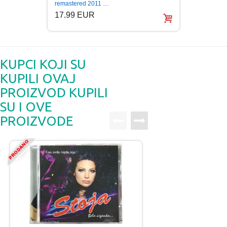
(CD)
remastered 2011 …
5.99
17.99 EUR
KUPCI KOJI SU
KUPILI OVAJ
PROIZVOD KUPILI
SU I OVE
PROIZVODE