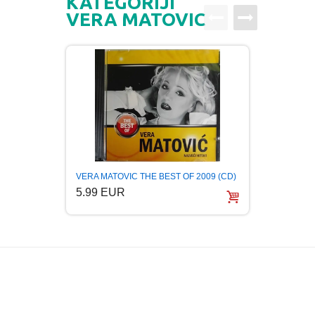
KATEGORIJI
VERA MATOVIC
VERA M
VERA MATOVIC THE BEST OF 2009 (CD)
srpska 
5.99 EUR
5.99