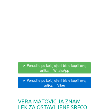
BOJANKE ZA ODRASLE
PAVLODERM
CIKLIT
PAVLOVICA KREMA
DRAMA
100% PRIRODNO
DRUSTVENA IGRA
DUH I TELO
✔ Ponudite po kojoj cijeni biste kupili ovaj
artikal
– WhatsApp
EDUKATIVNI
✔ Ponudite po kojoj cijeni biste kupili ovaj
artikal
– Viber
EROTSKI
ESEJISTIKA
VERA MATOVIC JA ZNAM
LEK ZA OSTAVLJENE SRECO