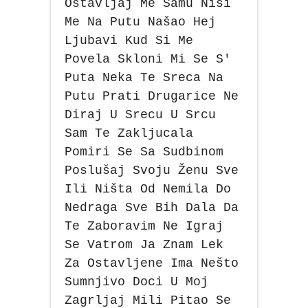
Ostavljaj Me Samu Nisi
Me Na Putu Našao Hej
Ljubavi Kud Si Me
Povela Skloni Mi Se S'
Puta Neka Te Sreca Na
Putu Prati Drugarice Ne
Diraj U Srecu U Srcu
Sam Te Zakljucala
Pomiri Se Sa Sudbinom
Poslušaj Svoju Ženu Sve
Ili Ništa Od Nemila Do
Nedraga Sve Bih Dala Da
Te Zaboravim Ne Igraj
Se Vatrom Ja Znam Lek
Za Ostavljene Ima Nešto
Sumnjivo Doci U Moj
Zagrljaj Mili Pitao Se