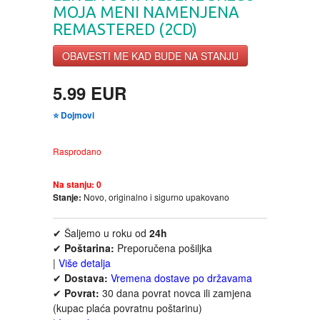
MOJA MENI NAMENJENA
FANTASTIKA
REMASTERED (2CD)
HOROR
OBAVESTI ME KAD BUDE NA STANJU
INTERNET I RAČUNARI
5.99 EUR
⭐ Dojmovi
ISTORIJSKI
Rasprodano
KLASICI
Na stanju:
0
Stanje:
Novo, originalno i sigurno upakovano
KNJIGE ZA DECU
✔ Šaljemo u roku od
24h
KOMEDIJA
✔
Poštarina:
Preporučena pošiljka
|
Više detalja
KRIMINALISTIČKI
✔
Dostava:
Vremena dostave po državama
✔
Povrat:
30 dana povrat novca ili zamjena
(kupac plaća povratnu poštarinu)
KUVARI