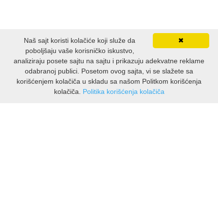
Naš sajt koristi kolačiće koji služe da
✖
poboljšaju vaše korisničko iskustvo,
analiziraju posete sajtu na sajtu i prikazuju adekvatne reklame
odabranoj publici. Posetom ovog sajta, vi se slažete sa
korišćenjem kolačiča u skladu sa našom Politkom korišćenja
kolačiča.
Politika korišćenja kolačiča
INFORMACIJE
O nama
Isporuka & povrati
O privatnosti
Pravila koristenja
PODRSKA KUPCIMA