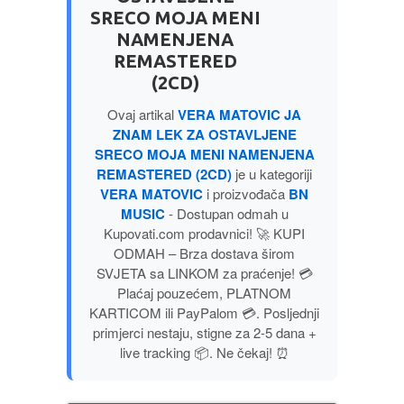
SRECO MOJA MENI
PUBLICISTIKA
NAMENJENA
REMASTERED
PUTOPISI
(2CD)
Ovaj artikal
VERA MATOVIC JA
STRIP
ZNAM LEK ZA OSTAVLJENE
SRECO MOJA MENI NAMENJENA
TEORIJE ZAVERE
REMASTERED (2CD)
je u kategoriji
VERA MATOVIC
i proizvođača
BN
TINEJDŽ
MUSIC
- Dostupan odmah u
Kupovati.com prodavnici! 🚀 KUPI
ODMAH – Brza dostava širom
TRILERI
SVJETA sa LINKOM za praćenje! 💳
Plaćaj pouzećem, PLATNOM
UMETNOST
KARTICOM ili PayPalom 💳. Posljednji
primjerci nestaju, stigne za 2-5 dana +
live tracking 📦. Ne čekaj! ⏰