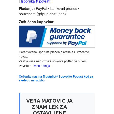
|
Isporuka & povrati
Plaćanje:
PayPal • bankovni prenos •
LJUBAVNI
pouzećem (gdje je dostupno)
Zaštićena kupovina:
MITOLOGIJA
MUZIKA
NAUČNA FANTASTIKA
Garantovana isporuka plaćenih artikala ili vraćamo
novac.
Zaštita vaše narudžbe i troškova poštarine putem
NAUKA
PayPal-a.
Više detalja
Ocijenite nas na Trustpilot⭐ i osvojite Popust kod za
POEZIJA
sledeću narudžbu!
POPULARNA PSIHOLOGIJA
VERA MATOVIC JA
PRIČE
ZNAM LEK ZA
OSTAVLJENE