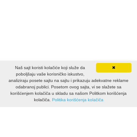
Naš sajt koristi kolačiće koji služe da
✖
poboljšaju vaše korisničko iskustvo,
analiziraju posete sajtu na sajtu i prikazuju adekvatne reklame
odabranoj publici. Posetom ovog sajta, vi se slažete sa
korišćenjem kolačiča u skladu sa našom Politkom korišćenja
kolačiča.
Politika korišćenja kolačiča
INFORMACIJE
O nama