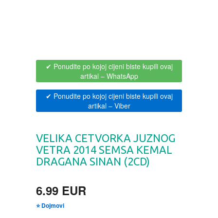
BOJANKE ZA ODRASLE
PAVLODERM
CIKLIT
PAVLOVICA KREMA
✔ Ponudite po kojoj cijeni biste kupili ovaj
DRAMA
100% PRIRODNO
artikal
– WhatsApp
✔ Ponudite po kojoj cijeni biste kupili ovaj
DRUSTVENA IGRA
artikal
– Viber
DUH I TELO
VELIKA CETVORKA JUZNOG
VETRA 2014 SEMSA KEMAL
EDUKATIVNI
DRAGANA SINAN (2CD)
EROTSKI
6.99 EUR
ESEJISTIKA
⭐ Dojmovi