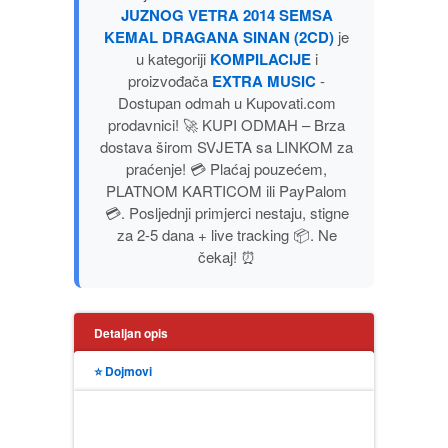
JUZNOG VETRA 2014 SEMSA
PUBLICISTIKA
KEMAL DRAGANA SINAN (2CD)
je
u kategoriji
KOMPILACIJE
i
PUTOPISI
proizvođača
EXTRA MUSIC
-
Dostupan odmah u Kupovati.com
prodavnici! 🚀 KUPI ODMAH – Brza
STRIP
dostava širom SVJETA sa LINKOM za
praćenje! 💳 Plaćaj pouzećem,
TEORIJE ZAVERE
PLATNOM KARTICOM ili PayPalom
💳. Posljednji primjerci nestaju, stigne
TINEJDŽ
za 2-5 dana + live tracking 📦. Ne
čekaj! ⏰
TRILERI
Detaljan opis
UMETNOST
⭐ Dojmovi