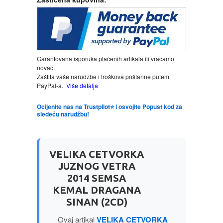
LJUBAVNI
MITOLOGIJA
Garantovana isporuka plaćenih artikala ili vraćamo
novac.
MUZIKA
Zaštita vaše narudžbe i troškova poštarine putem
PayPal-a.
Više detalja
NAUČNA FANTASTIKA
Ocijenite nas na Trustpilot⭐ i osvojite Popust kod za
sledeću narudžbu!
NAUKA
VELIKA CETVORKA
POEZIJA
JUZNOG VETRA
2014 SEMSA
POPULARNA PSIHOLOGIJA
KEMAL DRAGANA
SINAN (2CD)
PRIČE
Ovaj artikal
VELIKA CETVORKA