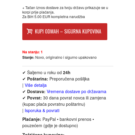
FANTASTIKA
+ Tačan iznos dostave za tvoju državu prikazuje se u
korpi prije plaćanja.
Za BiH 5.00 EUR kompletna narudžba
HOROR
KUPI ODMAH – SIGURNA KUPOVINA
INTERNET I RAČUNARI
Na stanju:
1
ISTORIJSKI
Stanje:
Novo, originalno i sigurno upakovano
KLASICI
✔ Šaljemo u roku od
24h
✔
Poštarina:
Preporučena pošiljka
KNJIGE ZA DECU
|
Više detalja
✔
Dostava:
Vremena dostave po državama
✔
Povrat:
30 dana povrat novca ili zamjena
KOMEDIJA
(kupac plaća povratnu poštarinu)
|
Isporuka & povrati
KRIMINALISTIČKI
Plaćanje:
PayPal • bankovni prenos •
pouzećem (gdje je dostupno)
KUVARI
Zaštićena kupovina: