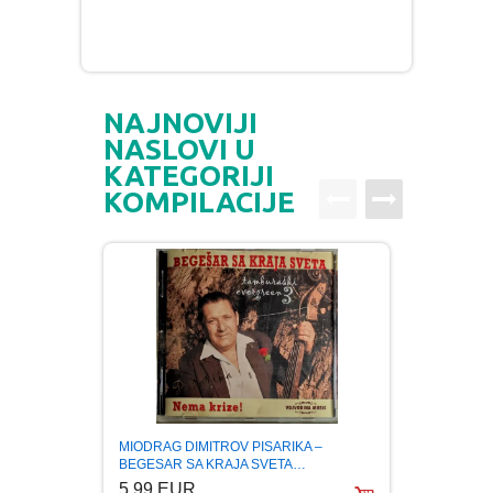
NAJNOVIJI
NASLOVI U
KATEGORIJI
KOMPILACIJE
MIODRAG DIMITROV PISARIKA –
NENAD
BEGESAR SA KRAJA SVETA…
OF BA
5.99 EUR
5.99