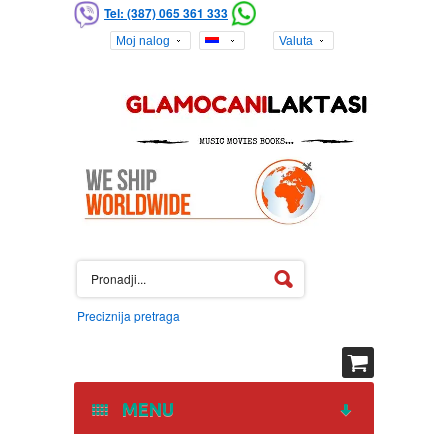
Tel: (387) 065 361 333
Moj nalog
Valuta
Preciznija pretraga
MENU