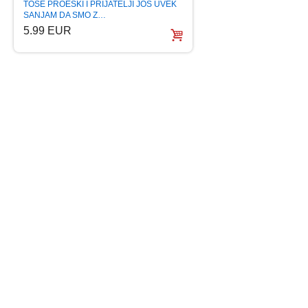
TOSE PROESKI I PRIJATELJI JOS UVEK
TOSE PROESKI THE
SANJAM DA SMO Z…
COLLECTION 36 
5.99 EUR
6.99 EUR