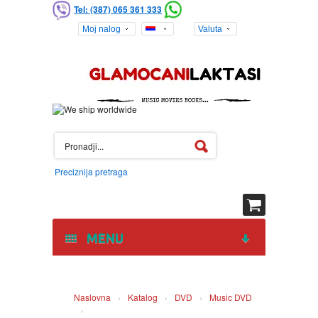
Tel: (387) 065 361 333
Moj nalog
Valuta
Preciznija pretraga
MENU
HOME
Naslovna
›
Katalog
›
DVD
›
Music DVD
›
DVD