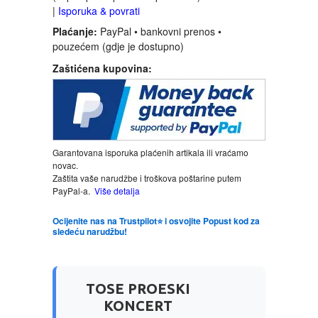
|
Isporuka & povrati
Plaćanje:
PayPal • bankovni prenos •
INTERNET I RAČUNARI
pouzećem (gdje je dostupno)
Zaštićena kupovina:
ISTORIJSKI
KLASICI
KNJIGE ZA DECU
Garantovana isporuka plaćenih artikala ili vraćamo
novac.
Zaštita vaše narudžbe i troškova poštarine putem
KOMEDIJA
PayPal-a.
Više detalja
Ocijenite nas na Trustpilot⭐ i osvojite Popust kod za
KRIMINALISTIČKI
sledeću narudžbu!
KUVARI
TOSE PROESKI
LJUBAVNI
KONCERT