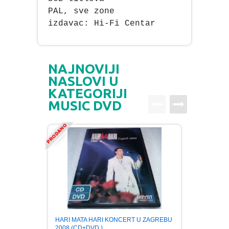
PAL, sve zone
izdavac: Hi-Fi Centar
NAJNOVIJI
NASLOVI U
KATEGORIJI
MUSIC DVD
HARI MATA HARI KONCERT U ZAGREBU
TOSE 
2008 (CD+DVD )
2006 (