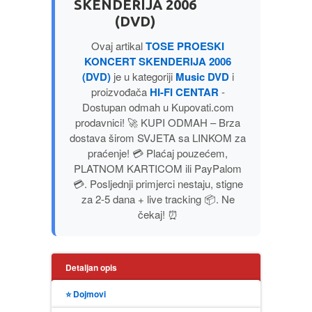
SKENDERIJA 2006
MITOLOGIJA
(DVD)
Ovaj artikal
TOSE PROESKI
MUZIKA
KONCERT SKENDERIJA 2006
(DVD)
je u kategoriji
Music DVD
i
proizvođača
HI-FI CENTAR
-
NAUČNA FANTASTIKA
Dostupan odmah u Kupovati.com
prodavnici! 🚀 KUPI ODMAH – Brza
NAUKA
dostava širom SVJETA sa LINKOM za
praćenje! 💳 Plaćaj pouzećem,
POEZIJA
PLATNOM KARTICOM ili PayPalom
💳. Posljednji primjerci nestaju, stigne
za 2-5 dana + live tracking 📦. Ne
POPULARNA PSIHOLOGIJA
čekaj! ⏰
PRIČE
Detaljan opis
PUBLICISTIKA
⭐ Dojmovi