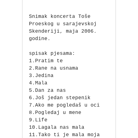
PUTOPISI
STRIP
Snimak koncerta Toše
Proeskog u sarajevskoj
Skenderiji, maja 2006.
TEORIJE ZAVERE
godine.
TINEJDŽ
spisak pjesama:
1.Pratim te
TRILERI
2.Rane na usnama
3.Jedina
UMETNOST
4.Mala
5.Dan za nas
6.Još jedan stepenik
7.Ako me pogledaš u oci
8.Pogledaj u mene
9.Life
10.Lagala nas mala
11.Tako ti je mala moja