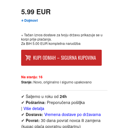
CIKLIT
PAVLOVICA KREMA
5.99 EUR
⭐ Dojmovi
DRAMA
100% PRIRODNO
+ Tačan iznos dostave za tvoju državu prikazuje se u
DRUSTVENA IGRA
korpi prije plaćanja.
Za BiH 5.00 EUR kompletna narudžba
DUH I TELO
KUPI ODMAH – SIGURNA KUPOVINA
EDUKATIVNI
Na stanju:
16
EROTSKI
Stanje:
Novo, originalno i sigurno upakovano
✔ Šaljemo u roku od
24h
ESEJISTIKA
✔
Poštarina:
Preporučena pošiljka
|
Više detalja
FANTASTIKA
✔
Dostava:
Vremena dostave po državama
✔
Povrat:
30 dana povrat novca ili zamjena
(kupac plaća povratnu poštarinu)
HOROR