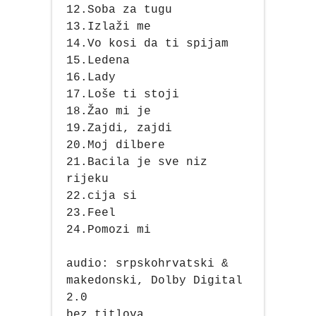
12.Soba za tugu
13.Izlaži me
14.Vo kosi da ti spijam
15.Ledena
16.Lady
17.Loše ti stoji
18.Žao mi je
19.Zajdi, zajdi
20.Moj dilbere
21.Bacila je sve niz
rijeku
22.cija si
23.Feel
24.Pomozi mi
audio: srpskohrvatski &
makedonski, Dolby Digital
2.0
bez titlova