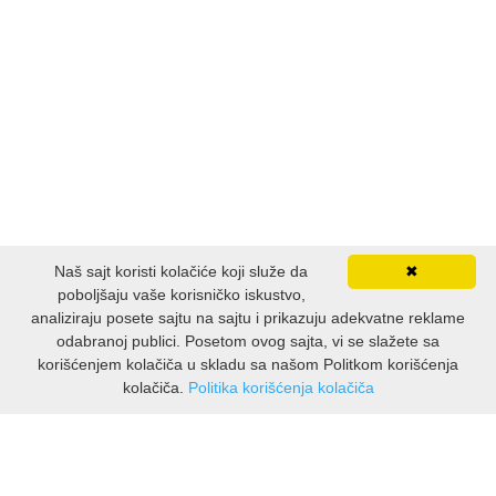
Naš sajt koristi kolačiće koji služe da
✖
poboljšaju vaše korisničko iskustvo,
analiziraju posete sajtu na sajtu i prikazuju adekvatne reklame
odabranoj publici. Posetom ovog sajta, vi se slažete sa
korišćenjem kolačiča u skladu sa našom Politkom korišćenja
kolačiča.
Politika korišćenja kolačiča
INFORMACIJE
O nama