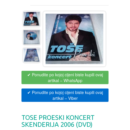
MOVIES DVD
GADGETI
MUSIC DVD
MTEL PREPAID SIM CARD
GIFT CODE
SLANJE PAKETA
KNJIGE
AUTOBIOGRAFIJA
MUZIKA
AVANTURISTIČKI
NARODNA
✔ Ponudite po kojoj cijeni biste kupili ovaj
NEGA TELA
artikal
– WhatsApp
BIOGRAFIJA
ZABAVNA
BECUTAN
✔ Ponudite po kojoj cijeni biste kupili ovaj
artikal
– Viber
BOJANKE
DJECIJA
HRANA I PICE
TOSE PROESKI KONCERT
BOJANKE ZA ODRASLE
PAVLODERM
SKENDERIJA 2006 (DVD)