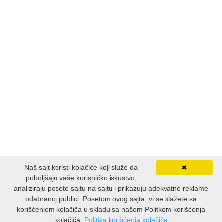
Naš sajt koristi kolačiće koji služe da
✖
poboljšaju vaše korisničko iskustvo,
analiziraju posete sajtu na sajtu i prikazuju adekvatne reklame
odabranoj publici. Posetom ovog sajta, vi se slažete sa
korišćenjem kolačiča u skladu sa našom Politkom korišćenja
kolačiča.
Politika korišćenja kolačiča