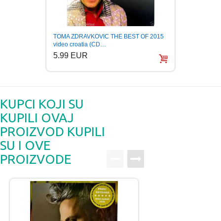
TOMA ZDRAVKOVIC THE BEST OF 2015
TOMA Z
video croatia (CD…
5.99
5.99 EUR
KUPCI KOJI SU
KUPILI OVAJ
PROIZVOD KUPILI
SU I OVE
PROIZVODE