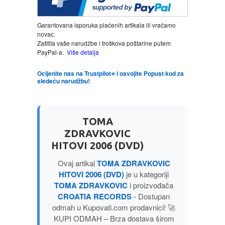
LJUBAVNI
Garantovana isporuka plaćenih artikala ili vraćamo
novac.
Zaštita vaše narudžbe i troškova poštarine putem
MITOLOGIJA
PayPal-a.
Više detalja
Ocijenite nas na Trustpilot⭐ i osvojite Popust kod za
MUZIKA
sledeću narudžbu!
NAUČNA FANTASTIKA
TOMA
NAUKA
ZDRAVKOVIC
HITOVI 2006 (DVD)
POEZIJA
Ovaj artikal
TOMA ZDRAVKOVIC
HITOVI 2006 (DVD)
je u kategoriji
POPULARNA PSIHOLOGIJA
TOMA ZDRAVKOVIC
i proizvođača
CROATIA RECORDS
- Dostupan
odmah u Kupovati.com prodavnici! 🚀
PRIČE
KUPI ODMAH – Brza dostava širom