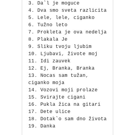
3. Da`l je moguce
4. Dva smo sveta razlicita
5. Lele, lele, ciganko
6. Tužno leto
7. Prokleta je ova nedelja
8. Plakala Je
9. Sliku tvoju ljubim
10. Ljubavi, živote moj
11. Idi zauvek
12. Ej, Branka, Branka
13. Nocas sam tužan,
ciganko moja
14. Vozovi moji prolaze
15. Svirajte cigani
16. Pukla žica na gitari
17. Dete ulice
18. Dotak`o sam dno života
19. Danka