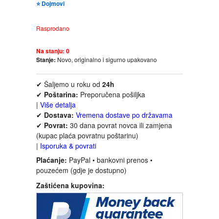
⭐ Dojmovi
FANTASTIKA
Rasprodano
HOROR
Na stanju:
0
INTERNET I RAČUNARI
Stanje:
Novo, originalno i sigurno upakovano
✔ Šaljemo u roku od
24h
ISTORIJSKI
✔
Poštarina:
Preporučena pošiljka
|
Više detalja
KLASICI
✔
Dostava:
Vremena dostave po državama
✔
Povrat:
30 dana povrat novca ili zamjena
(kupac plaća povratnu poštarinu)
KNJIGE ZA DECU
|
Isporuka & povrati
Plaćanje:
PayPal • bankovni prenos •
KOMEDIJA
pouzećem (gdje je dostupno)
Zaštićena kupovina:
KRIMINALISTIČKI
KUVARI