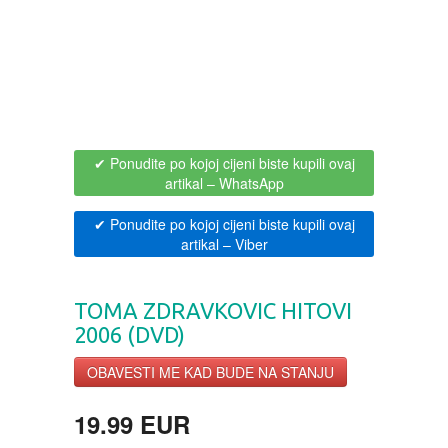
BOJANKE ZA ODRASLE
PAVLODERM
CIKLIT
PAVLOVICA KREMA
DRAMA
100% PRIRODNO
✔ Ponudite po kojoj cijeni biste kupili ovaj
artikal
– WhatsApp
DRUSTVENA IGRA
✔ Ponudite po kojoj cijeni biste kupili ovaj
artikal
– Viber
DUH I TELO
EDUKATIVNI
TOMA ZDRAVKOVIC HITOVI
2006 (DVD)
EROTSKI
OBAVESTI ME KAD BUDE NA STANJU
ESEJISTIKA
19.99 EUR