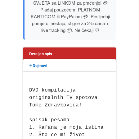
SVJETA sa LINKOM za praćenje! 💳
PUBLICISTIKA
Plaćaj pouzećem, PLATNOM
KARTICOM ili PayPalom 💳. Posljednji
primjerci nestaju, stigne za 2-5 dana +
PUTOPISI
live tracking 📦. Ne čekaj! ⏰
STRIP
Detaljan opis
TEORIJE ZAVERE
⭐ Dojmovi
TINEJDŽ
TRILERI
DVD kompilacija
originalnih TV spotova
UMETNOST
Tome Zdravkovica!
spisak pesama:
1. Kafana je moja istina
2. Šta ce mi život