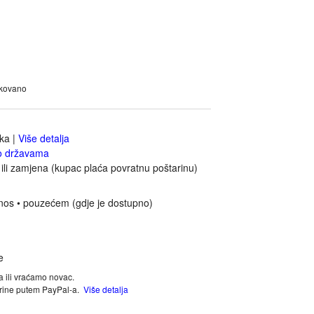
akovano
jka
|
Više detalja
o državama
ili zamjena (kupac plaća povratnu poštarinu)
nos • pouzećem (gdje je dostupno)
a ili vraćamo novac.
tarine putem PayPal-a.
Više detalja