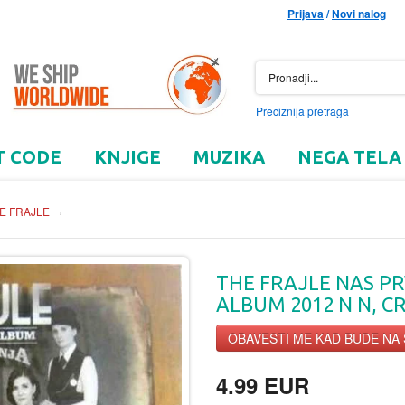
Prijava
/
Novi nalog
Preciznija pretraga
T CODE
KNJIGE
MUZIKA
NEGA TELA
E FRAJLE
›
THE FRAJLE NAS P
ALBUM 2012 N N, C
OBAVESTI ME KAD BUDE NA
4.99 EUR