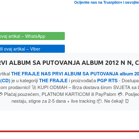
Ocijenite nas na Trustpilot⭐ i osvoji
ovaj artikal
– WhatsApp
i ovaj artikal
– Viber
VI ALBUM SA PUTOVANJA ALBUM 2012 N N, C
rtikal
THE FRAJLE NAS PRVI ALBUM SA PUTOVANJA album 201
 (CD)
je u kategoriji
THE FRAJLE
i proizvođača
PGP RTS
- Dostupa
com prodavnici! 🚀 KUPI ODMAH – Brza dostava širom SVJETA sa
💳 Plaćaj pouzećem, PLATNOM KARTICOM ili PayPalom 💳. Posljednj
nestaju, stigne za 2-5 dana + live tracking 📦. Ne čekaj! ⏰