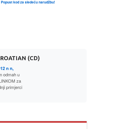
te Popust kod za sledeću narudžbu!
ROATIAN (CD)
2 n n,
n odmah u
 LINKOM za
i primjerci