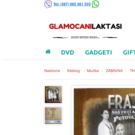
Tel: (387) 065 361 333
DVD
GADGETI
GIF
Naslovna
›
Katalog
›
Muzika
›
ZABAVNA
›
TH