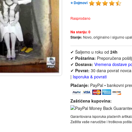
⭐ Dojmovi
Rasprodano
Na stanju:
0
Stanje:
Novo, originalno i sigurno up
✔ Šaljemo u roku od
24h
✔
Poštarina:
Preporučena pošil
✔
Dostava:
Vremena dostave p
✔
Povrat:
30 dana povrat novca 
|
Isporuka & povrati
Plaćanje:
PayPal • bankovni pre
Zaštićena kupovina:
Garantovana isporuka plaćenih artikal
Zaštita vaše narudžbe i troškova poš