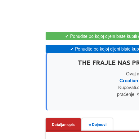
✔ Ponudite po kojoj cijeni biste kupili 
✔ Ponudite po kojoj cijeni biste kupil
THE FRAJLE NAS PR
Ovaj a
Croatian
Kupovati.
praćenje! 
Detaljan opis
⭐ Dojmovi