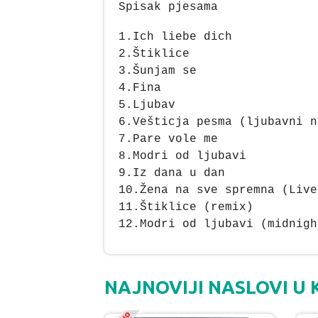
Spisak pjesama
1.Ich liebe dich
2.Štiklice
3.Šunjam se
4.Fina
5.Ljubav
6.Vešticja pesma (ljubavni n
7.Pare vole me
8.Modri od ljubavi
9.Iz dana u dan
10.Žena na sve spremna (Live
11.Štiklice (remix)
12.Modri od ljubavi (midnigh
NAJNOVIJI NASLOVI U 