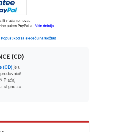
a ili vraćamo novac.
tarine putem PayPal-a.
Više detalja
te Popust kod za sledeću narudžbu!
NCE (CD)
e (CD)
je u
prodavnici!
 Plaćaj
, stigne za