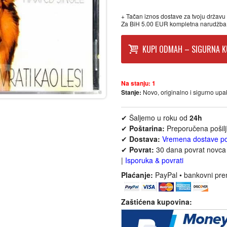
+ Tačan iznos dostave za tvoju državu p
Za BiH 5.00 EUR kompletna narudžba
KUPI ODMAH – SIGURNA K
Na stanju:
1
Stanje:
Novo, originalno i sigurno up
✔ Šaljemo u roku od
24h
✔
Poštarina:
Preporučena pošil
✔
Dostava:
Vremena dostave p
✔
Povrat:
30 dana povrat novca 
|
Isporuka & povrati
Plaćanje:
PayPal • bankovni pre
Zaštićena kupovina: