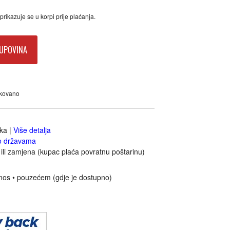
rikazuje se u korpi prije plaćanja.
UPOVINA
akovano
jka
|
Više detalja
o državama
ili zamjena (kupac plaća povratnu poštarinu)
nos • pouzećem (gdje je dostupno)