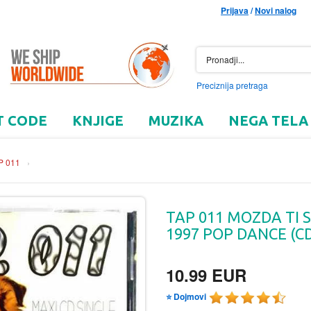
Prijava
/
Novi nalog
Preciznija pretraga
T CODE
KNJIGE
MUZIKA
NEGA TELA
P 011
›
TAP 011 MOZDA TI 
1997 POP DANCE (CD
10.99 EUR
⭐ Dojmovi