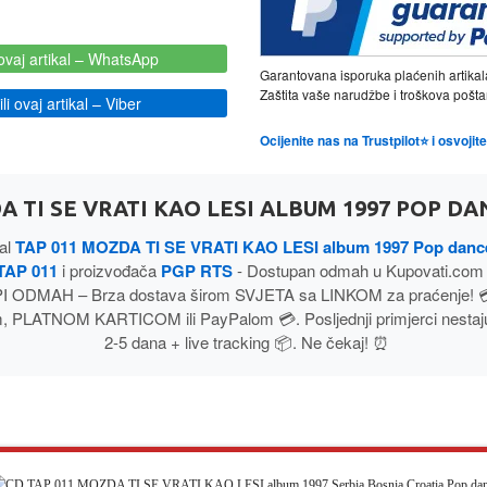
ovaj artikal
– WhatsApp
Garantovana isporuka plaćenih artikal
Zaštita vaše narudžbe i troškova poš
i ovaj artikal
– Viber
Ocijenite nas na Trustpilot⭐ i osvoji
A TI SE VRATI KAO LESI ALBUM 1997 POP DA
kal
TAP 011 MOZDA TI SE VRATI KAO LESI album 1997 Pop danc
TAP 011
i proizvođača
PGP RTS
- Dostupan odmah u Kupovati.com 
I ODMAH – Brza dostava širom SVJETA sa LINKOM za praćenje! 
 PLATNOM KARTICOM ili PayPalom 💳. Posljednji primjerci nestaju
2-5 dana + live tracking 📦. Ne čekaj! ⏰