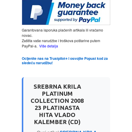
LJUBAVNI
MITOLOGIJA
Garantovana isporuka plaćenih artikala ili vraćamo
novac.
Zaštita vaše narudžbe i troškova poštarine putem
MUZIKA
PayPal-a.
Više detalja
Ocijenite nas na Trustpilot⭐ i osvojite Popust kod za
NAUČNA FANTASTIKA
sledeću narudžbu!
NAUKA
SREBRNA KRILA
POEZIJA
PLATINUM
COLLECTION 2008
POPULARNA PSIHOLOGIJA
23 PLATINASTA
HITA VLADO
KALEMBER (CD)
PRIČE