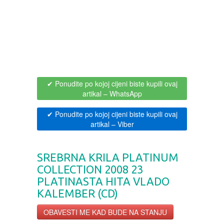
BOJANKE ZA ODRASLE
PAVLODERM
CIKLIT
PAVLOVICA KREMA
DRAMA
100% PRIRODNO
✔ Ponudite po kojoj cijeni biste kupili ovaj
artikal
– WhatsApp
DRUSTVENA IGRA
✔ Ponudite po kojoj cijeni biste kupili ovaj
artikal
– Viber
DUH I TELO
EDUKATIVNI
SREBRNA KRILA PLATINUM
COLLECTION 2008 23
EROTSKI
PLATINASTA HITA VLADO
KALEMBER (CD)
ESEJISTIKA
OBAVESTI ME KAD BUDE NA STANJU