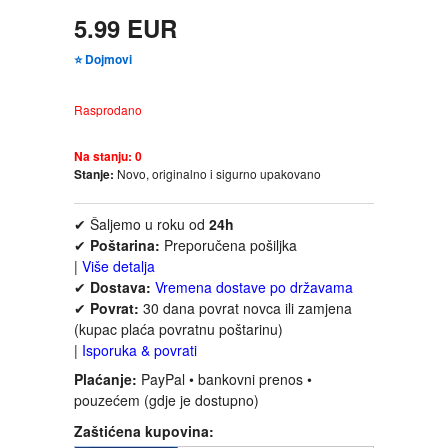
FANTASTIKA
5.99 EUR
⭐ Dojmovi
HOROR
Rasprodano
INTERNET I RAČUNARI
Na stanju:
0
Stanje:
Novo, originalno i sigurno upakovano
ISTORIJSKI
✔ Šaljemo u roku od
24h
KLASICI
✔
Poštarina:
Preporučena pošiljka
|
Više detalja
KNJIGE ZA DECU
✔
Dostava:
Vremena dostave po državama
✔
Povrat:
30 dana povrat novca ili zamjena
(kupac plaća povratnu poštarinu)
KOMEDIJA
|
Isporuka & povrati
Plaćanje:
PayPal • bankovni prenos •
KRIMINALISTIČKI
pouzećem (gdje je dostupno)
Zaštićena kupovina:
KUVARI