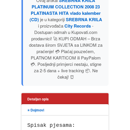
Ovaj artikal
SREBRNA KRILA
PUBLICISTIKA
PLATINUM COLLECTION 2008 23
PLATINASTA HITA vlado kalember
(CD)
je u kategoriji
SREBRNA KRILA
PUTOPISI
i proizvođača
City Records
-
Dostupan odmah u Kupovati.com
STRIP
prodavnici! 🚀 KUPI ODMAH – Brza
dostava širom SVJETA sa LINKOM za
praćenje! 💳 Plaćaj pouzećem,
TEORIJE ZAVERE
PLATNOM KARTICOM ili PayPalom
💳. Posljednji primjerci nestaju, stigne
TINEJDŽ
za 2-5 dana + live tracking 📦. Ne
čekaj! ⏰
TRILERI
UMETNOST
Detaljan opis
⭐ Dojmovi
Spisak pjesama: