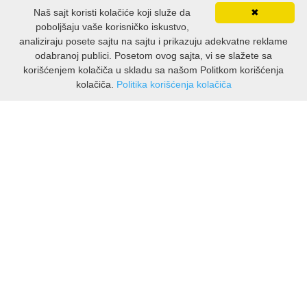
Naš sajt koristi kolačiće koji služe da
✖
poboljšaju vaše korisničko iskustvo,
analiziraju posete sajtu na sajtu i prikazuju adekvatne reklame
odabranoj publici. Posetom ovog sajta, vi se slažete sa
korišćenjem kolačiča u skladu sa našom Politkom korišćenja
kolačiča.
Politika korišćenja kolačiča
INFORMACIJE
O nama
Isporuka & povrati
O privatnosti
Pravila koristenja
PODRSKA KUPCIMA
Kontakti Viber
Kontakti WhatsApp