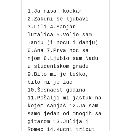
1.Ja nisam kockar
2.Zakuni se ljubavi
3.Lili 4.Sanjar
lutalica 5.Volio sam
Tanju (i nocu i danju)
6.Ana 7.Prva noc sa
njom 8.Ljubio sam Nadu
u studentskom gradu
9.Bilo mi je teško,
bilo mi je žao
10.Šesnaest godina
11.Pošalji mi jastuk na
kojem sanjaš 12.Ja sam
samo jedan od mnogih sa
gitarom 13.Julija i
Romeo 14.Kucni triput