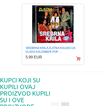
SREBRNA KRILA ZLATNA KOLEKCIJA
SREBR
VLADO KALEMBER POP …
COLLE
5.99 EUR
5.99
KUPCI KOJI SU
KUPILI OVAJ
PROIZVOD KUPILI
SU I OVE