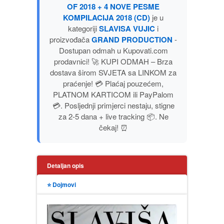
OF 2018 + 4 NOVE PESME
PUBLICISTIKA
KOMPILACIJA 2018 (CD)
je u
kategoriji
SLAVISA VUJIC
i
PUTOPISI
proizvođača
GRAND PRODUCTION
-
Dostupan odmah u Kupovati.com
prodavnici! 🚀 KUPI ODMAH – Brza
STRIP
dostava širom SVJETA sa LINKOM za
praćenje! 💳 Plaćaj pouzećem,
TEORIJE ZAVERE
PLATNOM KARTICOM ili PayPalom
💳. Posljednji primjerci nestaju, stigne
za 2-5 dana + live tracking 📦. Ne
TINEJDŽ
čekaj! ⏰
TRILERI
Detaljan opis
UMETNOST
⭐ Dojmovi