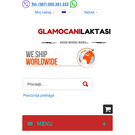
Tel: (387) 065 361 333
Moj nalog
Valuta
Preciznija pretraga
MENU