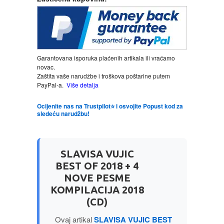
LJUBAVNI
MITOLOGIJA
Garantovana isporuka plaćenih artikala ili vraćamo
novac.
MUZIKA
Zaštita vaše narudžbe i troškova poštarine putem
PayPal-a.
Više detalja
NAUČNA FANTASTIKA
Ocijenite nas na Trustpilot⭐ i osvojite Popust kod za
sledeću narudžbu!
NAUKA
SLAVISA VUJIC
POEZIJA
BEST OF 2018 + 4
NOVE PESME
POPULARNA PSIHOLOGIJA
KOMPILACIJA 2018
(CD)
PRIČE
Ovaj artikal
SLAVISA VUJIC BEST