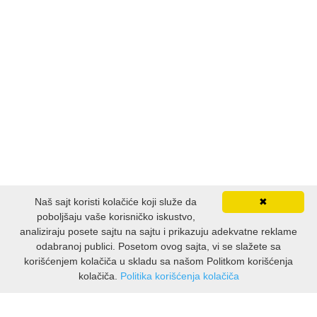
Naš sajt koristi kolačiće koji služe da
✖
poboljšaju vaše korisničko iskustvo,
analiziraju posete sajtu na sajtu i prikazuju adekvatne reklame
odabranoj publici. Posetom ovog sajta, vi se slažete sa
korišćenjem kolačiča u skladu sa našom Politkom korišćenja
kolačiča.
Politika korišćenja kolačiča
INFORMACIJE