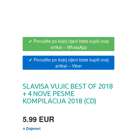
BOJANKE ZA ODRASLE
PAVLODERM
CIKLIT
PAVLOVICA KREMA
✔ Ponudite po kojoj cijeni biste kupili ovaj
DRAMA
100% PRIRODNO
artikal
– WhatsApp
✔ Ponudite po kojoj cijeni biste kupili ovaj
DRUSTVENA IGRA
artikal
– Viber
DUH I TELO
SLAVISA VUJIC BEST OF 2018
+ 4 NOVE PESME
EDUKATIVNI
KOMPILACIJA 2018 (CD)
EROTSKI
5.99 EUR
ESEJISTIKA
⭐ Dojmovi