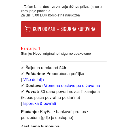
FANTASTIKA
+ Tačan iznos dostave za tvoju državu prikazuje se u
korpi prije plaćanja.
Za BiH 5.00 EUR kompletna narudžba
HOROR
KUPI ODMAH – SIGURNA KUPOVINA
INTERNET I RAČUNARI
Na stanju:
1
ISTORIJSKI
Stanje:
Novo, originalno i sigurno upakovano
KLASICI
✔ Šaljemo u roku od
24h
✔
Poštarina:
Preporučena pošiljka
|
Više detalja
KNJIGE ZA DECU
✔
Dostava:
Vremena dostave po državama
✔
Povrat:
30 dana povrat novca ili zamjena
KOMEDIJA
(kupac plaća povratnu poštarinu)
|
Isporuka & povrati
KRIMINALISTIČKI
Plaćanje:
PayPal • bankovni prenos •
pouzećem (gdje je dostupno)
KUVARI
Zaštićena kupovina: