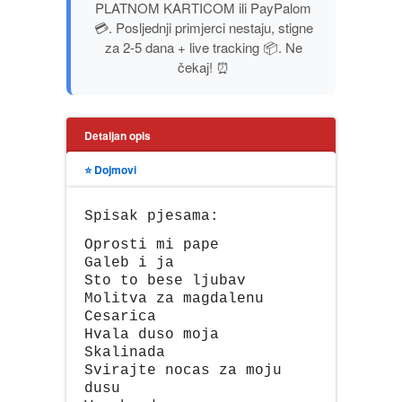
PLATNOM KARTICOM ili PayPalom
PUBLICISTIKA
💳. Posljednji primjerci nestaju, stigne
za 2-5 dana + live tracking 📦. Ne
čekaj! ⏰
PUTOPISI
STRIP
Detaljan opis
TEORIJE ZAVERE
⭐ Dojmovi
TINEJDŽ
Spisak pjesama:
Oprosti mi pape
TRILERI
Galeb i ja
Sto to bese ljubav
Molitva za magdalenu
UMETNOST
Cesarica
Hvala duso moja
Skalinada
Svirajte nocas za moju
dusu