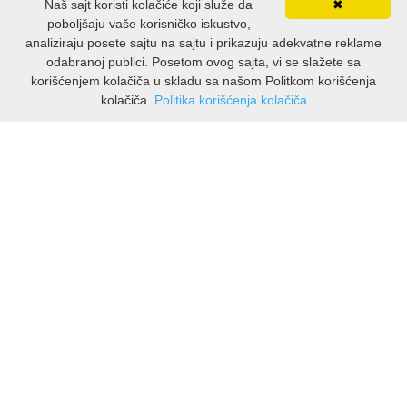
Naš sajt koristi kolačiće koji služe da
✖
poboljšaju vaše korisničko iskustvo,
analiziraju posete sajtu na sajtu i prikazuju adekvatne reklame
odabranoj publici. Posetom ovog sajta, vi se slažete sa
korišćenjem kolačiča u skladu sa našom Politkom korišćenja
kolačiča.
Politika korišćenja kolačiča
INFORMACIJE
O nama
Isporuka & povrati
O privatnosti
Pravila koristenja
PODRSKA KUPCIMA
Kontakti Viber
Kontakti WhatsApp