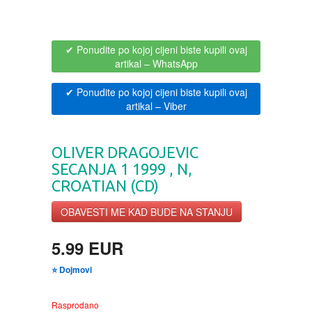
BOJANKE ZA ODRASLE
PAVLODERM
✔ Ponudite po kojoj cijeni biste kupili ovaj
artikal
– WhatsApp
CIKLIT
PAVLOVICA KREMA
✔ Ponudite po kojoj cijeni biste kupili ovaj
DRAMA
100% PRIRODNO
artikal
– Viber
DRUSTVENA IGRA
OLIVER DRAGOJEVIC
SECANJA 1 1999 , N,
DUH I TELO
CROATIAN (CD)
OBAVESTI ME KAD BUDE NA STANJU
EDUKATIVNI
5.99 EUR
EROTSKI
⭐ Dojmovi
ESEJISTIKA
Rasprodano