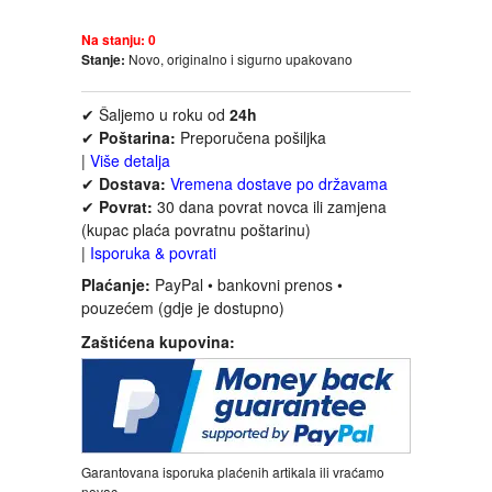
FANTASTIKA
Na stanju:
0
Stanje:
Novo, originalno i sigurno upakovano
HOROR
✔ Šaljemo u roku od
24h
INTERNET I RAČUNARI
✔
Poštarina:
Preporučena pošiljka
|
Više detalja
✔
Dostava:
Vremena dostave po državama
ISTORIJSKI
✔
Povrat:
30 dana povrat novca ili zamjena
(kupac plaća povratnu poštarinu)
KLASICI
|
Isporuka & povrati
Plaćanje:
PayPal • bankovni prenos •
pouzećem (gdje je dostupno)
KNJIGE ZA DECU
Zaštićena kupovina:
KOMEDIJA
KRIMINALISTIČKI
Garantovana isporuka plaćenih artikala ili vraćamo
KUVARI
novac.