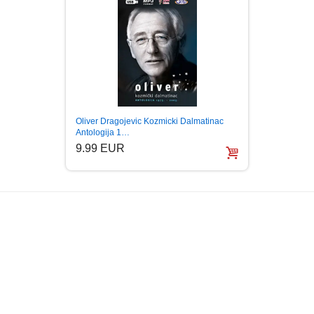
OLIVE
Oliver Dragojevic Kozmicki Dalmatinac
2015 (
Antologija 1…
5.99
9.99 EUR