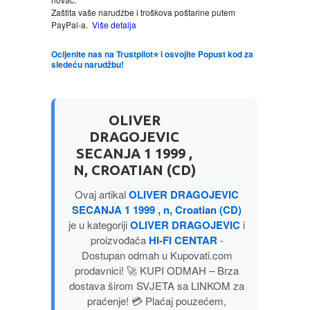
Zaštita vaše narudžbe i troškova poštarine putem
PayPal-a.
Više detalja
LJUBAVNI
Ocijenite nas na Trustpilot⭐ i osvojite Popust kod za
sledeću narudžbu!
MITOLOGIJA
MUZIKA
OLIVER
DRAGOJEVIC
NAUČNA FANTASTIKA
SECANJA 1 1999 ,
N, CROATIAN (CD)
NAUKA
Ovaj artikal
OLIVER DRAGOJEVIC
SECANJA 1 1999 , n, Croatian (CD)
POEZIJA
je u kategoriji
OLIVER DRAGOJEVIC
i
proizvođača
HI-FI CENTAR
-
POPULARNA PSIHOLOGIJA
Dostupan odmah u Kupovati.com
prodavnici! 🚀 KUPI ODMAH – Brza
dostava širom SVJETA sa LINKOM za
PRIČE
praćenje! 💳 Plaćaj pouzećem,