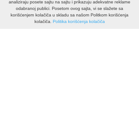
analiziraju posete sajtu na sajtu i prikazuju adekvatne reklame
odabranoj publici. Posetom ovog sajta, vi se slažete sa
korišćenjem kolačiča u skladu sa našom Politkom korišćenja
kolačiča.
Politika korišćenja kolačiča
INFORMACIJE
O nama
Isporuka & povrati
O privatnosti
Pravila koristenja
PODRSKA KUPCIMA
Kontakti Viber
Kontakti WhatsApp
Povrati
🔹 NAJNOVIJE U PONUDI – PRIKAŽI SVE