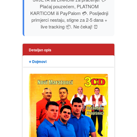
Plaćaj pouzećem, PLATNOM
PUBLICISTIKA
KARTICOM ili PayPalom 💳. Posljednji
primjerci nestaju, stigne za 2-5 dana +
PUTOPISI
live tracking 📦. Ne čekaj! ⏰
STRIP
Detaljan opis
TEORIJE ZAVERE
⭐ Dojmovi
TINEJDŽ
TRILERI
UMETNOST