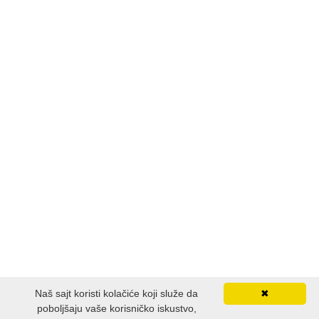
Naš sajt koristi kolačiće koji služe da
✖
poboljšaju vaše korisničko iskustvo,