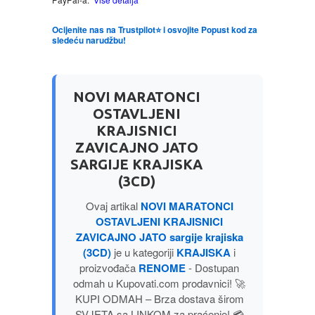
Ocijenite nas na Trustpilot⭐ i osvojite Popust kod za
LJUBAVNI
sledeću narudžbu!
MITOLOGIJA
NOVI MARATONCI
MUZIKA
OSTAVLJENI
KRAJISNICI
NAUČNA FANTASTIKA
ZAVICAJNO JATO
SARGIJE KRAJISKA
(3CD)
NAUKA
Ovaj artikal
NOVI MARATONCI
POEZIJA
OSTAVLJENI KRAJISNICI
ZAVICAJNO JATO sargije krajiska
(3CD)
je u kategoriji
KRAJISKA
i
POPULARNA PSIHOLOGIJA
proizvođača
RENOME
- Dostupan
odmah u Kupovati.com prodavnici! 🚀
PRIČE
KUPI ODMAH – Brza dostava širom
SVJETA sa LINKOM za praćenje! 💳