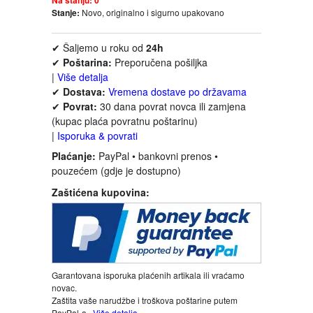
FANTASTIKA
Stanje:
Novo, originalno i sigurno upakovano
✔ Šaljemo u roku od
24h
HOROR
✔
Poštarina:
Preporučena pošiljka
|
Više detalja
INTERNET I RAČUNARI
✔
Dostava:
Vremena dostave po državama
✔
Povrat:
30 dana povrat novca ili zamjena
(kupac plaća povratnu poštarinu)
ISTORIJSKI
|
Isporuka & povrati
Plaćanje:
PayPal • bankovni prenos •
KLASICI
pouzećem (gdje je dostupno)
Zaštićena kupovina:
KNJIGE ZA DECU
KOMEDIJA
KRIMINALISTIČKI
Garantovana isporuka plaćenih artikala ili vraćamo
novac.
Zaštita vaše narudžbe i troškova poštarine putem
KUVARI
PayPal-a.
Više detalja