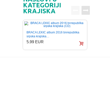
KATEGORIJI
KRAJISKA
BRACA LEKIC album 2016 bnrepublika
GOCA 
srpska krajiska…
KRSTI
5.99 EUR
5.99