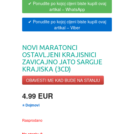
✔ Ponudite po kojoj cijeni biste kupili ovaj
artikal
– WhatsApp
BOJANKE ZA ODRASLE
PAVLODERM
✔ Ponudite po kojoj cijeni biste kupili ovaj
artikal
– Viber
CIKLIT
PAVLOVICA KREMA
DRAMA
100% PRIRODNO
NOVI MARATONCI
OSTAVLJENI KRAJISNICI
DRUSTVENA IGRA
ZAVICAJNO JATO SARGIJE
KRAJISKA (3CD)
DUH I TELO
OBAVESTI ME KAD BUDE NA STANJU
EDUKATIVNI
4.99 EUR
⭐ Dojmovi
EROTSKI
Rasprodano
ESEJISTIKA
Na stanju:
0