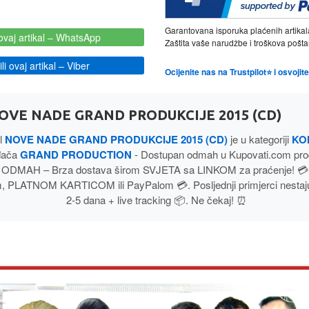
Garantovana isporuka plaćenih artikal
ovaj artikal
– WhatsApp
Zaštita vaše narudžbe i troškova poš
i ovaj artikal
– Viber
Ocijenite nas na Trustpilot⭐ i osvoji
OVE NADE GRAND PRODUKCIJE 2015 (CD)
al
NOVE NADE GRAND PRODUKCIJE 2015 (CD)
je u kategoriji
KO
ođača
GRAND PRODUCTION
- Dostupan odmah u Kupovati.com prod
ODMAH – Brza dostava širom SVJETA sa LINKOM za praćenje! 💳 
 PLATNOM KARTICOM ili PayPalom 💳. Posljednji primjerci nestaju
2-5 dana + live tracking 📦. Ne čekaj! ⏰