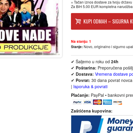
+ Tačan iznos dostave za tvoju državu p
Za BiH 5.00 EUR kompletna narudžba
KUPI ODMAH – SIGURNA K
Na stanju:
1
Stanje:
Novo, originalno i sigurno up
✔ Šaljemo u roku od
24h
✔
Poštarina:
Preporučena pošil
✔
Dostava:
Vremena dostave p
✔
Povrat:
30 dana povrat novca 
|
Isporuka & povrati
Plaćanje:
PayPal • bankovni pre
Zaštićena kupovina: