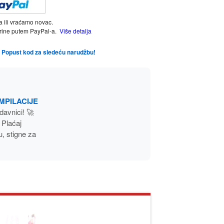
a ili vraćamo novac.
tarine putem PayPal-a.
Više detalja
te Popust kod za sledeću narudžbu!
MPILACIJE
avnici! 🚀
Plaćaj
, stigne za