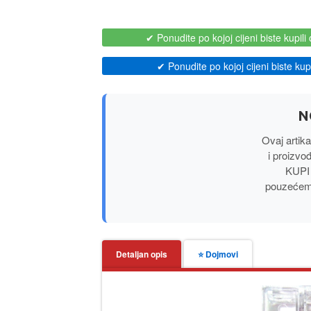
✔ Ponudite po kojoj cijeni biste kupili 
✔ Ponudite po kojoj cijeni biste kupil
N
Ovaj artik
i proizv
KUPI 
pouzećem,
Detaljan opis
⭐ Dojmovi