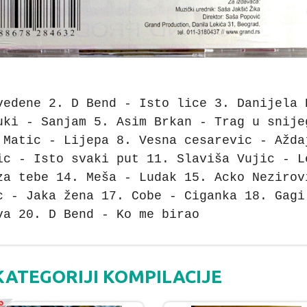
vedene 2. D Bend - Isto lice 3. Danijela 
uki - Sanjam 5. Asim Brkan - Trag u snije
 Matic - Lijepa 8. Vesna cesarevic - Ažda
ic - Isto svaki put 11. Slaviša Vujic - L
za tebe 14. Meša - Ludak 15. Acko Nezirov
c - Jaka žena 17. Cobe - Ciganka 18. Gagi
va 20. D Bend - Ko me birao
KATEGORIJI KOMPILACIJE