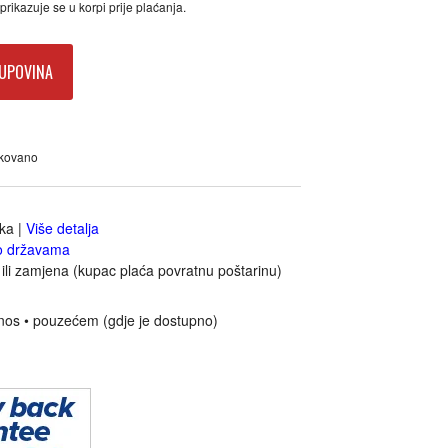
rikazuje se u korpi prije plaćanja.
UPOVINA
akovano
jka
|
Više detalja
o državama
ili zamjena (kupac plaća povratnu poštarinu)
nos • pouzećem (gdje je dostupno)