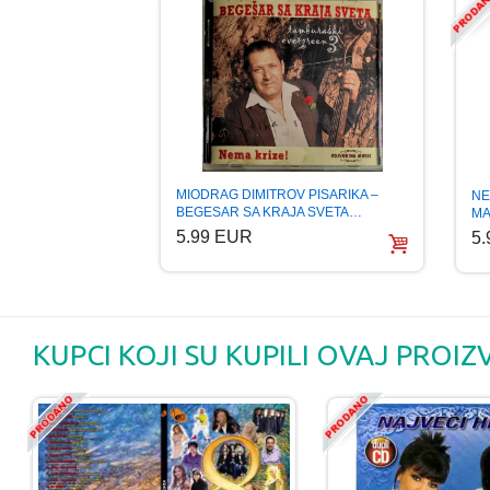
MIODRAG DIMITROV PISARIKA –
NE
BEGESAR SA KRAJA SVETA…
MA
5.99 EUR
5
KUPCI KOJI SU KUPILI OVAJ PROIZ