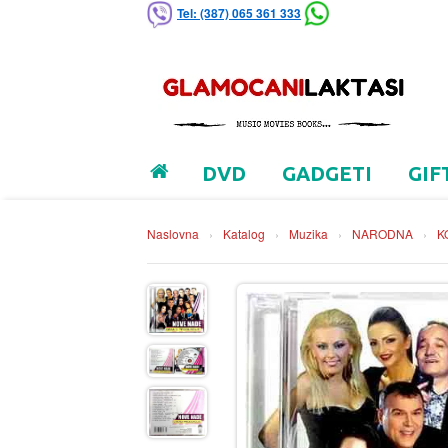
Tel: (387) 065 361 333
DVD
GADGETI
GIF
Naslovna
›
Katalog
›
Muzika
›
NARODNA
›
K