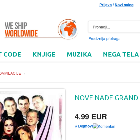
Prijava
/
Novi nalog
Preciznija pretraga
T CODE
KNJIGE
MUZIKA
NEGA TELA
OMPILACIJE
›
NOVE NADE GRAND P
4.99 EUR
⭐ Dojmovi