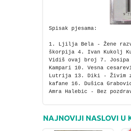
Spisak pjesama:
1. Ljilja Bela - Žene raz
škorpija 4. Ivan Kukolj K
Vidiš ovaj broj 7. Josipa
Kampari 10. Vesna cesarev
Lutrija 13. Diki - Živim 
kafane 16. Dušica Grabovi
Amra Halebic - Bez pozdra
NAJNOVIJI NASLOVI U 