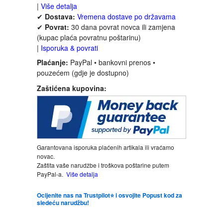
|
Više detalja
✔
Dostava:
Vremena dostave po državama
INTERNET I RAČUNARI
✔
Povrat:
30 dana povrat novca ili zamjena
(kupac plaća povratnu poštarinu)
|
Isporuka & povrati
ISTORIJSKI
Plaćanje:
PayPal • bankovni prenos •
pouzećem (gdje je dostupno)
KLASICI
Zaštićena kupovina:
KNJIGE ZA DECU
KOMEDIJA
Garantovana isporuka plaćenih artikala ili vraćamo
KRIMINALISTIČKI
novac.
Zaštita vaše narudžbe i troškova poštarine putem
PayPal-a.
Više detalja
KUVARI
Ocijenite nas na Trustpilot⭐ i osvojite Popust kod za
sledeću narudžbu!
LJUBAVNI