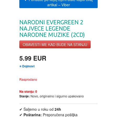
artikal
– Viber
CIKLIT
PAVLOVICA KREMA
DRAMA
100% PRIRODNO
NARODNI EVERGREEN 2
NAJVECE LEGENDE
DRUSTVENA IGRA
NARODNE MUZIKE (2CD)
OBAVESTI ME KAD BUDE NA STANJU
DUH I TELO
5.99 EUR
EDUKATIVNI
⭐ Dojmovi
EROTSKI
Rasprodano
ESEJISTIKA
Na stanju:
0
Stanje:
Novo, originalno i sigurno upakovano
FANTASTIKA
✔ Šaljemo u roku od
24h
✔
Poštarina:
Preporučena pošiljka
HOROR