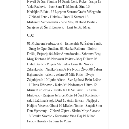
Navali Se Šar Planina 14 Semir Ceric Koke - Sanja 15
Vida Pavlovic - Jucr Sam Ti Milovala Sina 16
Nedeljko Bilkic - U Lijepom Starom Gradu Višegradu
17 Nihad Fetic - Hakala - Umri U Samoci 18
Muharem Serbezovski - Sine Moj 19 Halid Bešlic -
Sarajevo 20 Šerif Konjevic - Lani Je Bio Mraz
CD2
01 Muharem Serbezovski - Esmeralda 02 Šaban Šaulic
- Sneg Je Opet Snežana 03 Hanka Paldum - Dobro
Došli , Prijatelji 04 Jašar Ahmedovski - Zaboravi Broj
Mog Telefona 05 Nervozni Poštar - Moj Dilbere 06
Halid Bešlic - Voljela Me Jedna Esma 07 Novica
Zdravkovic - Naviko Sam Ja Na Nocni Život 08 Šaban
Bajramovic - celem , celem 09 Mile Kitic - Dvoje
Zaljubljenih 10 Ljuba Alicic - Sve Ljubavi Bešu Lažne
11 Haris Džinovic - Kako Mi Nedostajes Uživo 12
Muriz Kurudžija - Ostalo Je Da Se Pamti 13 Kemal
Malovcic - Ranjeno Je Srce Moje 14 Šerif Konjevic -
cak I Laž Ima Svoju Draž 15 Asim Brkan - Najljepšu
Haljinu Veceras Obuci 16 Mladen Tomic - Sanjali Smo
Dan Vjencanja 17 Nazif Gljiva - Slatko Moje Slacano
18 Branka Sovrlic - Krcmarice Vina Daj 19 Nihad
Fetic - Hakala - Ja Sam Te Volio