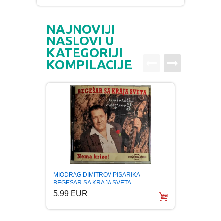
NAJNOVIJI
NASLOVI U
KATEGORIJI
KOMPILACIJE
MIODRAG DIMITROV PISARIKA –
NENAD
BEGESAR SA KRAJA SVETA…
OF BA
5.99 EUR
5.99