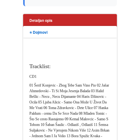
PUTOPISI
STRIP
Detaljan opis
⭐ Dojmovi
TEORIJE ZAVERE
TINEJDŽ
Tracklist:
TRILERI
CD1
UMETNOST
01 Šerif Konjevic - Zbog Tebe Sam Vino Pio 02 Jašar
Ahmedovski - Ti Si Moja Jesenja Balada 03 Halid
Bešlic - Necu , Necu Dijamante 04 Haris Džinovic -
Ocila 05 Ljuba Alicic - Samo Ona Može U Život Da
Me Vrati 06 Toma Zdravkovic - Dete Ulice 07 Hanka
Paldum - cemu Da Se Srce Nada 08 Mladen Tomic -
Što Se cesto Rastajemo 09 Kemal Malovcic - Samo S
Tobom 10 Šaban Šaulic - Odlaziš , Odlaziš 11 Šemsa
Suljakovic - Ne Vjerujem Nikom Više 12 Asim Brkan
- Jednom Sam I Ja Volio 13 Bora Spužic Kvaka -