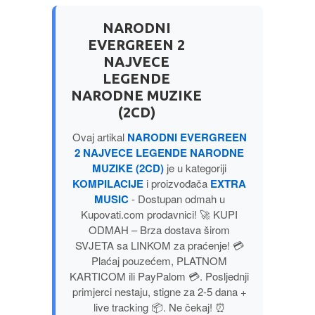
MITOLOGIJA
NARODNI
EVERGREEN 2
MUZIKA
NAJVECE
LEGENDE
NAUČNA FANTASTIKA
NARODNE MUZIKE
(2CD)
NAUKA
Ovaj artikal
NARODNI EVERGREEN
2 NAJVECE LEGENDE NARODNE
POEZIJA
MUZIKE (2CD)
je u kategoriji
KOMPILACIJE
i proizvođača
EXTRA
MUSIC
- Dostupan odmah u
POPULARNA PSIHOLOGIJA
Kupovati.com prodavnici! 🚀 KUPI
ODMAH – Brza dostava širom
PRIČE
SVJETA sa LINKOM za praćenje! 💳
Plaćaj pouzećem, PLATNOM
KARTICOM ili PayPalom 💳. Posljednji
PUBLICISTIKA
primjerci nestaju, stigne za 2-5 dana +
live tracking 📦. Ne čekaj! ⏰