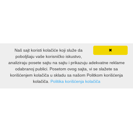
Naš sajt koristi kolačiće koji služe da
✖
poboljšaju vaše korisničko iskustvo,
analiziraju posete sajtu na sajtu i prikazuju adekvatne reklame
odabranoj publici. Posetom ovog sajta, vi se slažete sa
korišćenjem kolačiča u skladu sa našom Politkom korišćenja
kolačiča.
Politika korišćenja kolačiča
INFORMACIJE
O nama
Isporuka & povrati
O privatnosti