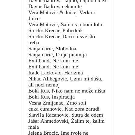
Davor Badrov, Hajmo, hajmo na ex
Davor Badrov, cekam te
Vera Matovic & Juice, Verka i
Juice
Vera Matovic, Samo s tobom lolo
Srecko Krecar, Pobednik
Srecko Krecar, Dacu ti sve što
treba
Sanja curic, Slobodna
Sanja curic, Da je pitam ja
Exit band, Ne kuni me
Exit band, Ne kuni me
Rade Lackovic, Harizma
Nihad Alibegovic, Uzmi mi dušu,
ali noci nemoj
Boki Rus, Niko nam ne može ništa
Boki Rus, Inspiracija
Vesna Zmijanac, Zrno soli
cuka curanovic, Kad zora zarudi
Slaviša Racanovic, Sutra da odem
Jašar Ahmedovski, Žalim te, žalim
mala
Jelena Brocic, Ime tvoje ne