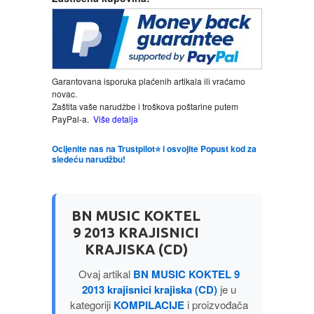
LJUBAVNI
MITOLOGIJA
Garantovana isporuka plaćenih artikala ili vraćamo
novac.
MUZIKA
Zaštita vaše narudžbe i troškova poštarine putem
PayPal-a.
Više detalja
NAUČNA FANTASTIKA
Ocijenite nas na Trustpilot⭐ i osvojite Popust kod za
sledeću narudžbu!
NAUKA
BN MUSIC KOKTEL
POEZIJA
9 2013 KRAJISNICI
KRAJISKA (CD)
POPULARNA PSIHOLOGIJA
Ovaj artikal
BN MUSIC KOKTEL 9
2013 krajisnici krajiska (CD)
je u
PRIČE
kategoriji
KOMPILACIJE
i proizvođača