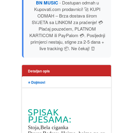
BN MUSIC
- Dostupan odmah u
PUBLICISTIKA
Kupovati.com prodavnici! 🚀 KUPI
ODMAH – Brza dostava širom
SVJETA sa LINKOM za praćenje! 💳
PUTOPISI
Plaćaj pouzećem, PLATNOM
KARTICOM ili PayPalom 💳. Posljednji
STRIP
primjerci nestaju, stigne za 2-5 dana +
live tracking 📦. Ne čekaj! ⏰
TEORIJE ZAVERE
TINEJDŽ
Detaljan opis
⭐ Dojmovi
TRILERI
UMETNOST
SPISAK
PJESAMA:
Stoja,Bela ciganka