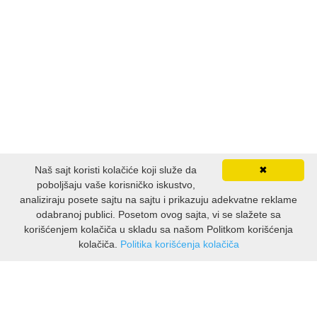
Naš sajt koristi kolačiće koji služe da
✖
poboljšaju vaše korisničko iskustvo,
analiziraju posete sajtu na sajtu i prikazuju adekvatne reklame
odabranoj publici. Posetom ovog sajta, vi se slažete sa
korišćenjem kolačiča u skladu sa našom Politkom korišćenja
kolačiča.
Politika korišćenja kolačiča
INFORMACIJE
O nama