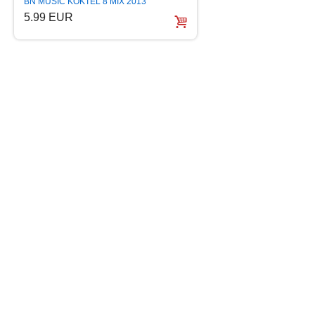
NAJVECI HITOVI A
BN MUSIC KOKTEL 8 MIX 2013
MIRSADA CIZMIC z
5.99 EUR
5.99 EUR