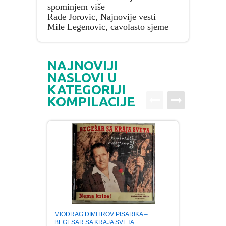
spominjem više
Rade Jorovic, Najnovije vesti
Mile Legenovic, cavolasto sjeme
NAJNOVIJI
NASLOVI U
KATEGORIJI
KOMPILACIJE
MIODRAG DIMITROV PISARIKA –
NENAD
BEGESAR SA KRAJA SVETA…
OF BA