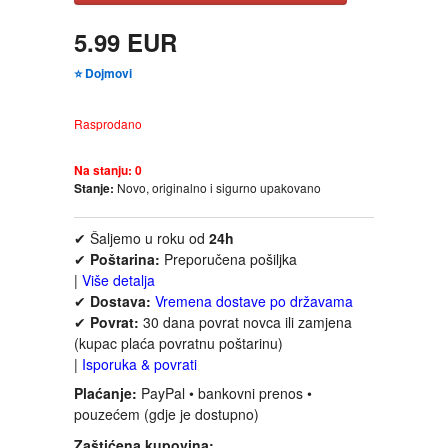
FANTASTIKA
5.99 EUR
HOROR
⭐ Dojmovi
INTERNET I RAČUNARI
Rasprodano
Na stanju:
0
ISTORIJSKI
Stanje:
Novo, originalno i sigurno upakovano
KLASICI
✔ Šaljemo u roku od
24h
✔
Poštarina:
Preporučena pošiljka
|
Više detalja
KNJIGE ZA DECU
✔
Dostava:
Vremena dostave po državama
✔
Povrat:
30 dana povrat novca ili zamjena
KOMEDIJA
(kupac plaća povratnu poštarinu)
|
Isporuka & povrati
KRIMINALISTIČKI
Plaćanje:
PayPal • bankovni prenos •
pouzećem (gdje je dostupno)
KUVARI
Zaštićena kupovina: