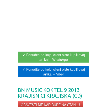
BOJANKE ZA ODRASLE
PAVLODERM
CIKLIT
PAVLOVICA KREMA
DRAMA
100% PRIRODNO
DRUSTVENA IGRA
✔ Ponudite po kojoj cijeni biste kupili ovaj
artikal
– WhatsApp
DUH I TELO
✔ Ponudite po kojoj cijeni biste kupili ovaj
EDUKATIVNI
artikal
– Viber
EROTSKI
BN MUSIC KOKTEL 9 2013
KRAJISNICI KRAJISKA (CD)
ESEJISTIKA
OBAVESTI ME KAD BUDE NA STANJU