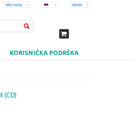
Moj nalog
Valuta
KORISNIČKA PODRŠKA
4 (CD)