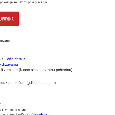
rikazuje se u korpi prije plaćanja.
UPOVINA
akovano
jka
|
Više detalja
o državama
ili zamjena (kupac plaća povratnu poštarinu)
nos • pouzećem (gdje je dostupno)
a ili vraćamo novac.
tarine putem PayPal-a.
Više detalja