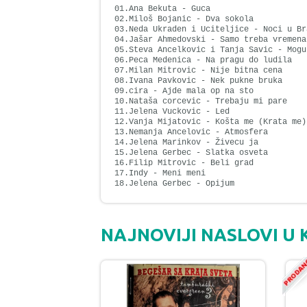
01.Ana Bekuta - Guca
02.Miloš Bojanic - Dva sokola
03.Neda Ukraden i Uciteljice - Noci u Br
04.Jašar Ahmedovski - Samo treba vremena
05.Steva Ancelkovic i Tanja Savic - Mogu
06.Peca Medenica - Na pragu do ludila
07.Milan Mitrovic - Nije bitna cena
08.Ivana Pavkovic - Nek pukne bruka
09.cira - Ajde mala op na sto
10.Nataša corcevic - Trebaju mi pare
11.Jelena Vuckovic - Led
12.Vanja Mijatovic - Košta me (Krata me)
13.Nemanja Ancelovic - Atmosfera
14.Jelena Marinkov - Živecu ja
15.Jelena Gerbec - Slatka osveta
16.Filip Mitrovic - Beli grad
17.Indy - Meni meni
18.Jelena Gerbec - Opijum
NAJNOVIJI NASLOVI U 