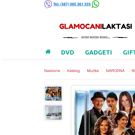
Tel: (387) 065 361 333
DVD
GADGETI
GIF
Naslovna
›
Katalog
›
Muzika
›
NARODNA
›
K