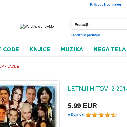
Prijava
/
Novi nalog
Preciznija pretraga
T CODE
KNJIGE
MUZIKA
NEGA TELA
OMPILACIJE
›
LETNJI HITOVI 2 201
5.99 EUR
⭐ Dojmovi