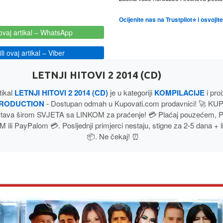
Ocijenite nas na Trustpilot⭐ i osvoji
ovaj artikal
– WhatsApp
i ovaj artikal
– Viber
LETNJI HITOVI 2 2014 (CD)
tikal
LETNJI HITOVI 2 2014 (CD)
je u kategoriji
KOMPILACIJE
i pro
RODUCTION
- Dostupan odmah u Kupovati.com prodavnici! 🚀 K
stava širom SVJETA sa LINKOM za praćenje! 💳 Plaćaj pouzećem
li PayPalom 💳. Posljednji primjerci nestaju, stigne za 2-5 dana + l
📦. Ne čekaj! ⏰