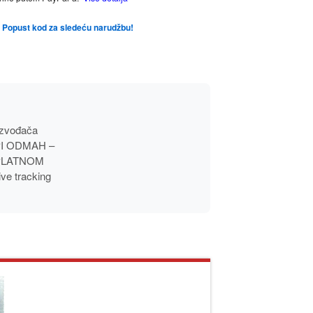
te Popust kod za sledeću narudžbu!
izvođača
UPI ODMAH –
, PLATNOM
ive tracking