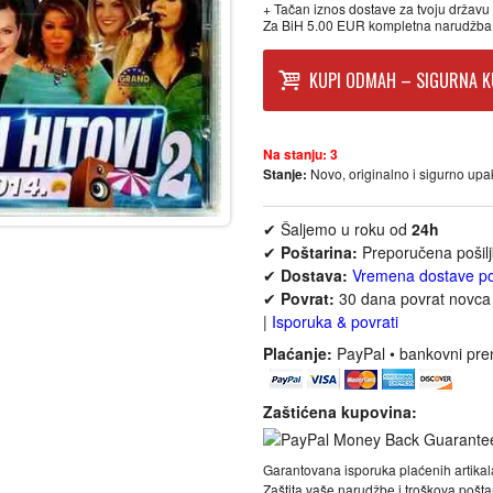
+ Tačan iznos dostave za tvoju državu p
Za BiH 5.00 EUR kompletna narudžba
KUPI ODMAH – SIGURNA K
Na stanju:
3
Stanje:
Novo, originalno i sigurno up
✔ Šaljemo u roku od
24h
✔
Poštarina:
Preporučena pošil
✔
Dostava:
Vremena dostave p
✔
Povrat:
30 dana povrat novca 
|
Isporuka & povrati
Plaćanje:
PayPal • bankovni pre
Zaštićena kupovina:
Garantovana isporuka plaćenih artikal
Zaštita vaše narudžbe i troškova poš