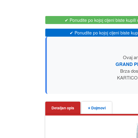
✔ Ponudite po kojoj cijeni biste kupili 
✔ Ponudite po kojoj cijeni biste kupil
Ovaj ar
GRAND P
Brza do
KARTICOM i
Detaljan opis
⭐ Dojmovi