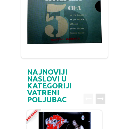
NAJNOVIJI
NASLOVI U
KATEGORIJI
VATRENI
POLJUBAC