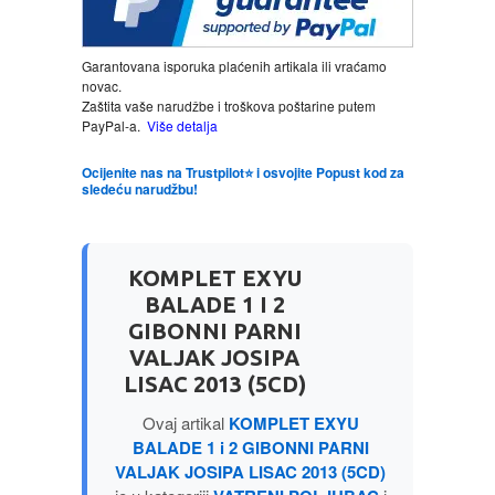
LJUBAVNI
Garantovana isporuka plaćenih artikala ili vraćamo
novac.
Zaštita vaše narudžbe i troškova poštarine putem
MITOLOGIJA
PayPal-a.
Više detalja
MUZIKA
Ocijenite nas na Trustpilot⭐ i osvojite Popust kod za
sledeću narudžbu!
NAUČNA FANTASTIKA
KOMPLET EXYU
NAUKA
BALADE 1 I 2
GIBONNI PARNI
POEZIJA
VALJAK JOSIPA
LISAC 2013 (5CD)
POPULARNA PSIHOLOGIJA
Ovaj artikal
KOMPLET EXYU
BALADE 1 i 2 GIBONNI PARNI
PRIČE
VALJAK JOSIPA LISAC 2013 (5CD)