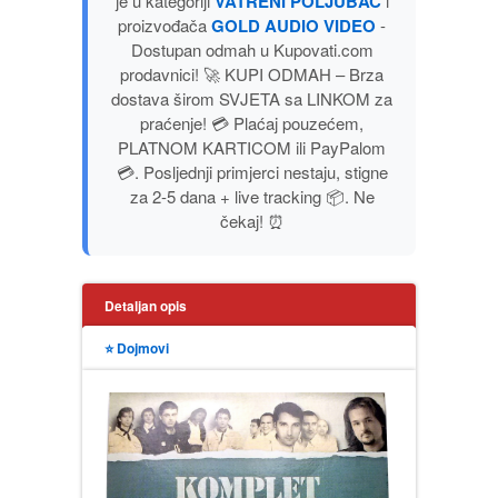
je u kategoriji
VATRENI POLJUBAC
i
PUBLICISTIKA
proizvođača
GOLD AUDIO VIDEO
-
Dostupan odmah u Kupovati.com
prodavnici! 🚀 KUPI ODMAH – Brza
PUTOPISI
dostava širom SVJETA sa LINKOM za
praćenje! 💳 Plaćaj pouzećem,
STRIP
PLATNOM KARTICOM ili PayPalom
💳. Posljednji primjerci nestaju, stigne
za 2-5 dana + live tracking 📦. Ne
TEORIJE ZAVERE
čekaj! ⏰
TINEJDŽ
Detaljan opis
TRILERI
⭐ Dojmovi
UMETNOST