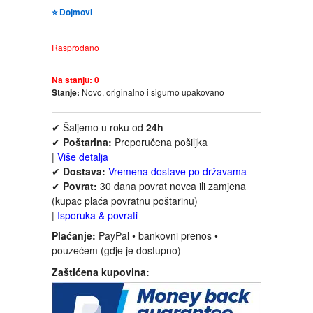
FANTASTIKA
⭐ Dojmovi
Rasprodano
HOROR
Na stanju:
0
INTERNET I RAČUNARI
Stanje:
Novo, originalno i sigurno upakovano
ISTORIJSKI
✔ Šaljemo u roku od
24h
✔
Poštarina:
Preporučena pošiljka
|
Više detalja
KLASICI
✔
Dostava:
Vremena dostave po državama
✔
Povrat:
30 dana povrat novca ili zamjena
KNJIGE ZA DECU
(kupac plaća povratnu poštarinu)
|
Isporuka & povrati
KOMEDIJA
Plaćanje:
PayPal • bankovni prenos •
pouzećem (gdje je dostupno)
KRIMINALISTIČKI
Zaštićena kupovina:
KUVARI