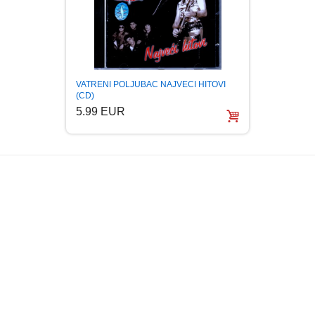
VATRENI POLJUBAC NAJVECI HITOVI
VATRE
(CD)
AND R
5.99 EUR
5.99