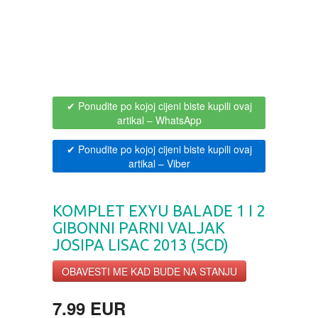
BOJANKE ZA ODRASLE
PAVLODERM
CIKLIT
PAVLOVICA KREMA
DRAMA
100% PRIRODNO
✔ Ponudite po kojoj cijeni biste kupili ovaj
artikal
– WhatsApp
DRUSTVENA IGRA
✔ Ponudite po kojoj cijeni biste kupili ovaj
artikal
– Viber
DUH I TELO
KOMPLET EXYU BALADE 1 I 2
EDUKATIVNI
GIBONNI PARNI VALJAK
JOSIPA LISAC 2013 (5CD)
EROTSKI
OBAVESTI ME KAD BUDE NA STANJU
ESEJISTIKA
7.99 EUR