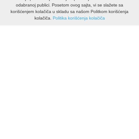
odabranoj publici. Posetom ovog sajta, vi se slažete sa
korišćenjem kolačiča u skladu sa našom Politkom korišćenja
kolačiča.
Politika korišćenja kolačiča
INFORMACIJE
O nama
Isporuka & povrati
O privatnosti
Pravila koristenja
PODRSKA KUPCIMA
Kontakti Viber
Kontakti WhatsApp
Povrati
🔹 NAJNOVIJE U PONUDI – PRIKAŽI SVE