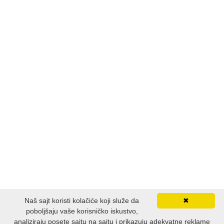
Naš sajt koristi kolačiće koji služe da
✖
poboljšaju vaše korisničko iskustvo,
analiziraju posete sajtu na sajtu i prikazuju adekvatne reklame