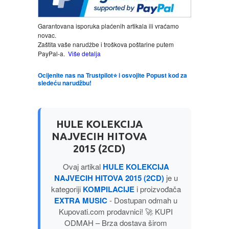
LJUBAVNI
Garantovana isporuka plaćenih artikala ili vraćamo
novac.
Zaštita vaše narudžbe i troškova poštarine putem
MITOLOGIJA
PayPal-a.
Više detalja
Ocijenite nas na Trustpilot⭐ i osvojite Popust kod za
MUZIKA
sledeću narudžbu!
NAUČNA FANTASTIKA
HULE KOLEKCIJA
NAUKA
NAJVECIH HITOVA
2015 (2CD)
POEZIJA
Ovaj artikal
HULE KOLEKCIJA
NAJVECIH HITOVA 2015 (2CD)
je u
POPULARNA PSIHOLOGIJA
kategoriji
KOMPILACIJE
i proizvođača
EXTRA MUSIC
- Dostupan odmah u
Kupovati.com prodavnici! 🚀 KUPI
PRIČE
ODMAH – Brza dostava širom