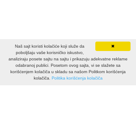
Naš sajt koristi kolačiće koji služe da
✖
poboljšaju vaše korisničko iskustvo,
analiziraju posete sajtu na sajtu i prikazuju adekvatne reklame
odabranoj publici. Posetom ovog sajta, vi se slažete sa
korišćenjem kolačiča u skladu sa našom Politkom korišćenja
kolačiča.
Politika korišćenja kolačiča
INFORMACIJE
O nama
Isporuka & povrati
O privatnosti
Pravila koristenja