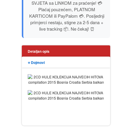
SVJETA sa LINKOM za praćenje! 💳
PUBLICISTIKA
Plaćaj pouzećem, PLATNOM
KARTICOM ili PayPalom 💳. Posljednji
primjerci nestaju, stigne za 2-5 dana +
PUTOPISI
live tracking 📦. Ne čekaj! ⏰
STRIP
Detaljan opis
TEORIJE ZAVERE
⭐ Dojmovi
TINEJDŽ
TRILERI
UMETNOST