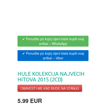
BOJANKE ZA ODRASLE
PAVLODERM
CIKLIT
PAVLOVICA KREMA
DRAMA
100% PRIRODNO
✔ Ponudite po kojoj cijeni biste kupili ovaj
artikal
– WhatsApp
DRUSTVENA IGRA
✔ Ponudite po kojoj cijeni biste kupili ovaj
artikal
– Viber
DUH I TELO
EDUKATIVNI
HULE KOLEKCIJA NAJVECIH
HITOVA 2015 (2CD)
EROTSKI
OBAVESTI ME KAD BUDE NA STANJU
ESEJISTIKA
5.99 EUR