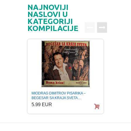
NAJNOVIJI
NASLOVI U
KATEGORIJI
KOMPILACIJE
MIODRAG DIMITROV PISARIKA –
NENAD
BEGESAR SA KRAJA SVETA…
OF BA
5.99 EUR
5.99