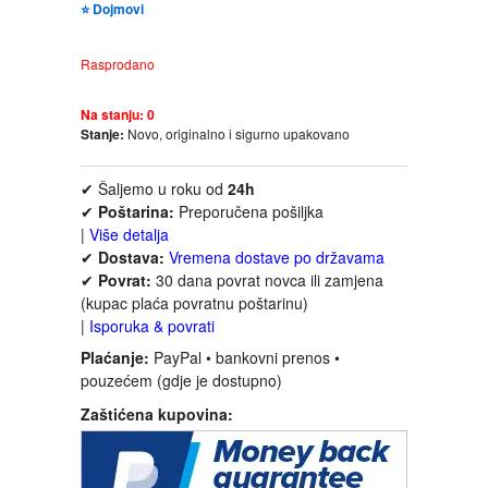
⭐ Dojmovi
FANTASTIKA
Rasprodano
HOROR
Na stanju:
0
INTERNET I RAČUNARI
Stanje:
Novo, originalno i sigurno upakovano
✔ Šaljemo u roku od
24h
ISTORIJSKI
✔
Poštarina:
Preporučena pošiljka
|
Više detalja
KLASICI
✔
Dostava:
Vremena dostave po državama
✔
Povrat:
30 dana povrat novca ili zamjena
(kupac plaća povratnu poštarinu)
KNJIGE ZA DECU
|
Isporuka & povrati
Plaćanje:
PayPal • bankovni prenos •
KOMEDIJA
pouzećem (gdje je dostupno)
Zaštićena kupovina:
KRIMINALISTIČKI
KUVARI