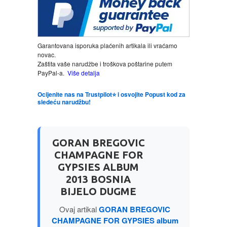
MITOLOGIJA
MUZIKA
Garantovana isporuka plaćenih artikala ili vraćamo
novac.
Zaštita vaše narudžbe i troškova poštarine putem
NAUČNA FANTASTIKA
PayPal-a.
Više detalja
NAUKA
Ocijenite nas na Trustpilot⭐ i osvojite Popust kod za
sledeću narudžbu!
POEZIJA
GORAN BREGOVIC
POPULARNA PSIHOLOGIJA
CHAMPAGNE FOR
GYPSIES ALBUM
PRIČE
2013 BOSNIA
BIJELO DUGME
PUBLICISTIKA
Ovaj artikal
GORAN BREGOVIC
CHAMPAGNE FOR GYPSIES album