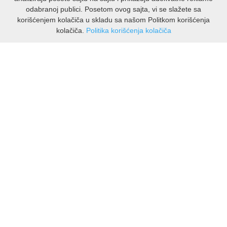
odabranoj publici. Posetom ovog sajta, vi se slažete sa
korišćenjem kolačiča u skladu sa našom Politkom korišćenja
kolačiča.
Politika korišćenja kolačiča
INFORMACIJE
O nama
Isporuka & povrati
O privatnosti
Pravila koristenja
PODRSKA KUPCIMA
Kontakti Viber
Kontakti WhatsApp
Povrati
🔹 NAJNOVIJE U PONUDI – PRIKAŽI SVE