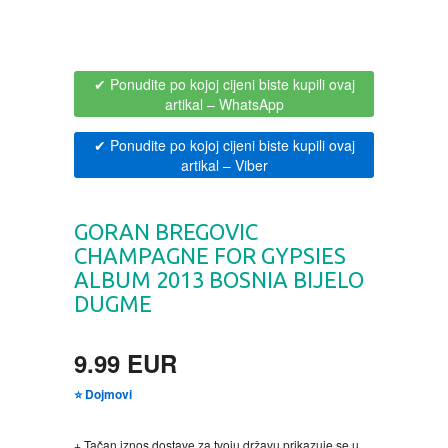
CIKLIT
PAVLOVICA KREMA
DRAMA
100% PRIRODNO
✔ Ponudite po kojoj cijeni biste kupili ovaj
artikal
– WhatsApp
DRUSTVENA IGRA
✔ Ponudite po kojoj cijeni biste kupili ovaj
artikal
– Viber
DUH I TELO
GORAN BREGOVIC
EDUKATIVNI
CHAMPAGNE FOR GYPSIES
ALBUM 2013 BOSNIA BIJELO
EROTSKI
DUGME
ESEJISTIKA
9.99 EUR
FANTASTIKA
⭐ Dojmovi
HOROR
+ Tačan iznos dostave za tvoju državu prikazuje se u