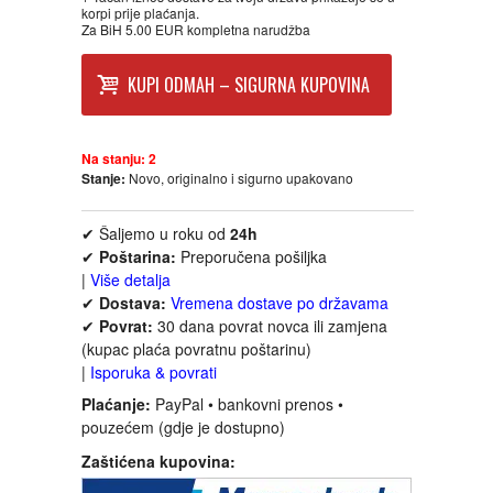
korpi prije plaćanja.
Za BiH 5.00 EUR kompletna narudžba
INTERNET I RAČUNARI
KUPI ODMAH – SIGURNA KUPOVINA
ISTORIJSKI
Na stanju:
2
KLASICI
Stanje:
Novo, originalno i sigurno upakovano
KNJIGE ZA DECU
✔ Šaljemo u roku od
24h
✔
Poštarina:
Preporučena pošiljka
|
Više detalja
KOMEDIJA
✔
Dostava:
Vremena dostave po državama
✔
Povrat:
30 dana povrat novca ili zamjena
KRIMINALISTIČKI
(kupac plaća povratnu poštarinu)
|
Isporuka & povrati
Plaćanje:
KUVARI
PayPal • bankovni prenos •
pouzećem (gdje je dostupno)
Zaštićena kupovina:
LJUBAVNI