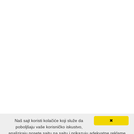
Naš sajt koristi kolačiće koji služe da
✖
poboljšaju vaše korisničko iskustvo,
analiziraju posete sajtu na sajtu i prikazuju adekvatne reklame