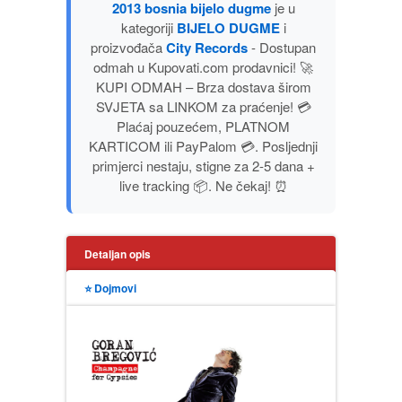
PUTOPISI
2013 bosnia bijelo dugme
je u
kategoriji
BIJELO DUGME
i
proizvođača
City Records
- Dostupan
STRIP
odmah u Kupovati.com prodavnici! 🚀
KUPI ODMAH – Brza dostava širom
TEORIJE ZAVERE
SVJETA sa LINKOM za praćenje! 💳
Plaćaj pouzećem, PLATNOM
TINEJDŽ
KARTICOM ili PayPalom 💳. Posljednji
primjerci nestaju, stigne za 2-5 dana +
live tracking 📦. Ne čekaj! ⏰
TRILERI
UMETNOST
Detaljan opis
⭐ Dojmovi