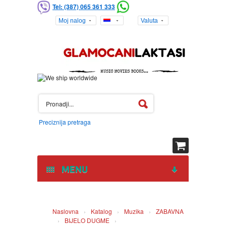
Tel: (387) 065 361 333
Moj nalog
Valuta
Preciznija pretraga
MENU
HOME
Naslovna
›
Katalog
›
Muzika
›
ZABAVNA
›
BIJELO DUGME
›
DVD