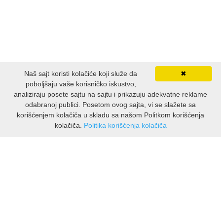
Naš sajt koristi kolačiće koji služe da
✖
poboljšaju vaše korisničko iskustvo,
analiziraju posete sajtu na sajtu i prikazuju adekvatne reklame
odabranoj publici. Posetom ovog sajta, vi se slažete sa
korišćenjem kolačiča u skladu sa našom Politkom korišćenja
kolačiča.
Politika korišćenja kolačiča
INFORMACIJE
O nama
Isporuka & povrati
O privatnosti
Pravila koristenja