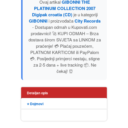
Ovaj artikal
GIBONNI THE
PUBLICISTIKA
PLATINUM COLLECTION 2007
Digipak croatia (CD)
je u kategoriji
GIBONNI
i proizvođača
City Records
PUTOPISI
- Dostupan odmah u Kupovati.com
prodavnici! 🚀 KUPI ODMAH – Brza
STRIP
dostava širom SVJETA sa LINKOM za
praćenje! 💳 Plaćaj pouzećem,
TEORIJE ZAVERE
PLATNOM KARTICOM ili PayPalom
💳. Posljednji primjerci nestaju, stigne
za 2-5 dana + live tracking 📦. Ne
TINEJDŽ
čekaj! ⏰
TRILERI
Detaljan opis
UMETNOST
⭐ Dojmovi