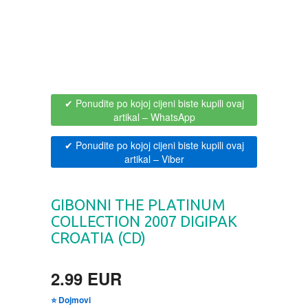
BOJANKE ZA ODRASLE
PAVLODERM
CIKLIT
PAVLOVICA KREMA
DRAMA
100% PRIRODNO
✔ Ponudite po kojoj cijeni biste kupili ovaj
artikal
– WhatsApp
DRUSTVENA IGRA
✔ Ponudite po kojoj cijeni biste kupili ovaj
artikal
– Viber
DUH I TELO
GIBONNI THE PLATINUM
EDUKATIVNI
COLLECTION 2007 DIGIPAK
CROATIA (CD)
EROTSKI
2.99 EUR
ESEJISTIKA
⭐ Dojmovi