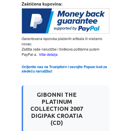
Zaštićena kupovina:
LJUBAVNI
MITOLOGIJA
Garantovana isporuka plaćenih artikala ili vraćamo
novac.
MUZIKA
Zaštita vaše narudžbe i troškova poštarine putem
PayPal-a.
Više detalja
NAUČNA FANTASTIKA
Ocijenite nas na Trustpilot⭐ i osvojite Popust kod za
sledeću narudžbu!
NAUKA
POEZIJA
GIBONNI THE
PLATINUM
POPULARNA PSIHOLOGIJA
COLLECTION 2007
DIGIPAK CROATIA
PRIČE
(CD)