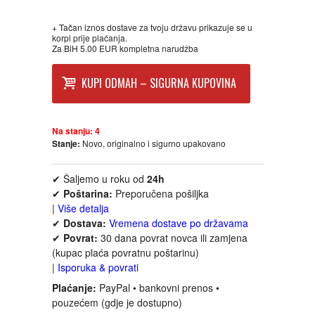
FANTASTIKA
+ Tačan iznos dostave za tvoju državu prikazuje se u
korpi prije plaćanja.
HOROR
Za BiH 5.00 EUR kompletna narudžba
KUPI ODMAH – SIGURNA KUPOVINA
INTERNET I RAČUNARI
ISTORIJSKI
Na stanju:
4
Stanje:
Novo, originalno i sigurno upakovano
KLASICI
✔ Šaljemo u roku od
24h
✔
Poštarina:
Preporučena pošiljka
KNJIGE ZA DECU
|
Više detalja
✔
Dostava:
Vremena dostave po državama
KOMEDIJA
✔
Povrat:
30 dana povrat novca ili zamjena
(kupac plaća povratnu poštarinu)
|
Isporuka & povrati
KRIMINALISTIČKI
Plaćanje:
PayPal • bankovni prenos •
pouzećem (gdje je dostupno)
KUVARI