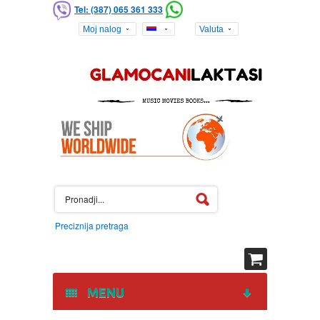
Tel: (387) 065 361 333
Moj nalog
Valuta
Preciznija pretraga
MENU