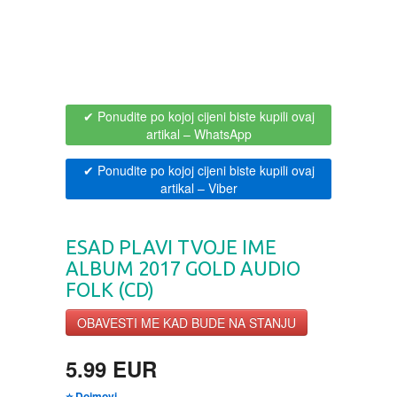
BOJANKE ZA ODRASLE
PAVLODERM
CIKLIT
PAVLOVICA KREMA
✔ Ponudite po kojoj cijeni biste kupili ovaj
DRAMA
100% PRIRODNO
artikal
– WhatsApp
✔ Ponudite po kojoj cijeni biste kupili ovaj
DRUSTVENA IGRA
artikal
– Viber
DUH I TELO
ESAD PLAVI TVOJE IME
ALBUM 2017 GOLD AUDIO
EDUKATIVNI
FOLK (CD)
EROTSKI
OBAVESTI ME KAD BUDE NA STANJU
5.99 EUR
ESEJISTIKA
⭐ Dojmovi