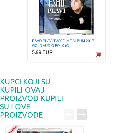
ESAD P
ESAD PLAVI TVOJE IME ALBUM 2017
VREME
GOLD AUDIO FOLK (C…
5.99
5.99 EUR
KUPCI KOJI SU
KUPILI OVAJ
PROIZVOD KUPILI
SU I OVE
PROIZVODE