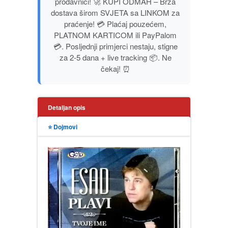
prodavnici! 🚀 KUPI ODMAH – Brza
PUBLICISTIKA
dostava širom SVJETA sa LINKOM za
praćenje! 💳 Plaćaj pouzećem,
PLATNOM KARTICOM ili PayPalom
PUTOPISI
💳. Posljednji primjerci nestaju, stigne
za 2-5 dana + live tracking 📦. Ne
STRIP
čekaj! ⏰
TEORIJE ZAVERE
Detaljan opis
TINEJDŽ
⭐ Dojmovi
TRILERI
UMETNOST