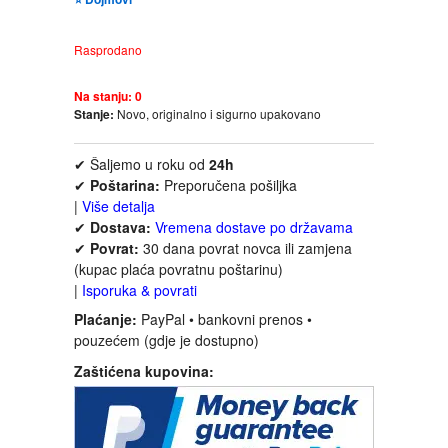
FANTASTIKA
Rasprodano
HOROR
Na stanju:
0
Stanje:
Novo, originalno i sigurno upakovano
INTERNET I RAČUNARI
✔ Šaljemo u roku od
24h
ISTORIJSKI
✔
Poštarina:
Preporučena pošiljka
|
Više detalja
✔
Dostava:
Vremena dostave po državama
KLASICI
✔
Povrat:
30 dana povrat novca ili zamjena
(kupac plaća povratnu poštarinu)
KNJIGE ZA DECU
|
Isporuka & povrati
Plaćanje:
PayPal • bankovni prenos •
KOMEDIJA
pouzećem (gdje je dostupno)
Zaštićena kupovina:
KRIMINALISTIČKI
KUVARI