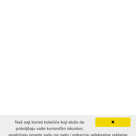
Naš sajt koristi kolačiće koji služe da
✖
poboljšaju vaše korisničko iskustvo,
analiziraju posete sajtu na sajtu i prikazuju adekvatne reklame