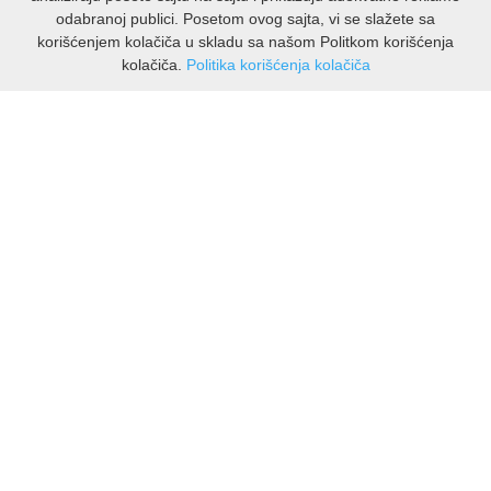
odabranoj publici. Posetom ovog sajta, vi se slažete sa
korišćenjem kolačiča u skladu sa našom Politkom korišćenja
kolačiča.
Politika korišćenja kolačiča
INFORMACIJE
O nama
Isporuka & povrati
O privatnosti
Pravila koristenja
PODRSKA KUPCIMA
Kontakti Viber
Kontakti WhatsApp
Povrati
🔹 NAJNOVIJE U PONUDI – PRIKAŽI SVE