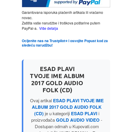
Garantovana isporuka plaćenih artikala ili vraćamo
LJUBAVNI
novac.
Zaštita vaše narudžbe i troškova poštarine putem
PayPal-a.
Više detalja
MITOLOGIJA
Ocijenite nas na Trustpilot⭐ i osvojite Popust kod za
MUZIKA
sledeću narudžbu!
NAUČNA FANTASTIKA
ESAD PLAVI
TVOJE IME ALBUM
NAUKA
2017 GOLD AUDIO
FOLK (CD)
POEZIJA
Ovaj artikal
ESAD PLAVI TVOJE IME
ALBUM 2017 GOLD AUDIO FOLK
POPULARNA PSIHOLOGIJA
(CD)
je u kategoriji
ESAD PLAVI
i
proizvođača
GOLD AUDIO VIDEO
-
PRIČE
Dostupan odmah u Kupovati.com