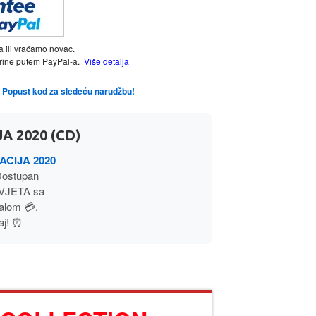
a ili vraćamo novac.
tarine putem PayPal-a.
Više detalja
te Popust kod za sledeću narudžbu!
A 2020 (CD)
ACIJA 2020
Dostupan
SVJETA sa
alom 💳.
aj! ⏰