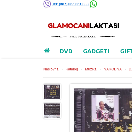
Tel: (387) 065 361 333
DVD
GADGETI
GIF
Naslovna
›
Katalog
›
Muzika
›
NARODNA
›
D