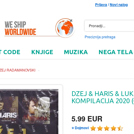
Prijava
/
Novi nalog
Preciznija pretraga
T CODE
KNJIGE
MUZIKA
NEGA TELA
ZEJ RADAMANOVSKI
›
DZEJ & HARIS & LU
KOMPILACIJA 2020 (
5.99 EUR
⭐ Dojmovi