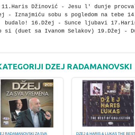
 11.Haris Džinović - Jesu l' dunje procva
ej - Iznajmiću sobu s pogledom na tebe 14
, budalo! 16.Džej - Sunce ljubavi 17.Hari
o si (duet sa Ivanom Selakov) 19.Džej - D
 KATEGORIJI DZEJ RADAMANOVSKI
DZEJ & HARIS & LUKAS THE BES
EJ RADAMANOVSKI ZA SVA