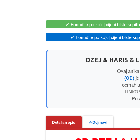
✔ Ponudite po kojoj cijeni biste kupili 
✔ Ponudite po kojoj cijeni biste kupil
DZEJ & HARIS & 
Ovaj artika
(CD)
je
odmah u
LINKOM
Posl
Detaljan opis
⭐ Dojmovi