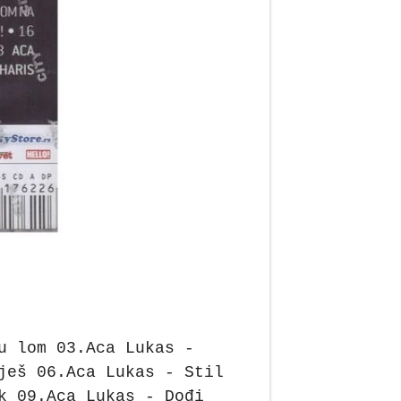
u lom 03.Aca Lukas -
ješ 06.Aca Lukas - Stil
k 09.Aca Lukas - Dođi