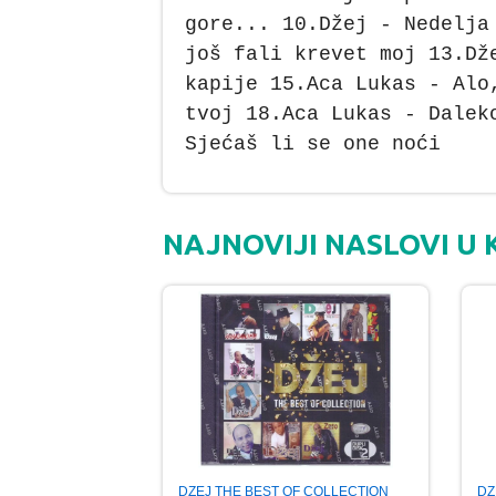
gore... 10.Džej - Nedelja
još fali krevet moj 13.Dž
kapije 15.Aca Lukas - Alo
tvoj 18.Aca Lukas - Dalek
Sjećaš li se one noći
NAJNOVIJI NASLOVI U
DZEJ THE BEST OF COLLECTION
DZ