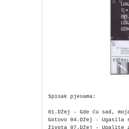
Spisak pjesama:
01.Džej - Gde ću sad, moj
Gotovo 04.Džej - Ugasila 
života 07.Džej - Upalite 