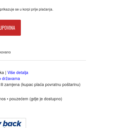
rikazuje se u korpi prije plaćanja.
UPOVINA
akovano
jka
|
Više detalja
o državama
ili zamjena (kupac plaća povratnu poštarinu)
nos • pouzećem (gdje je dostupno)