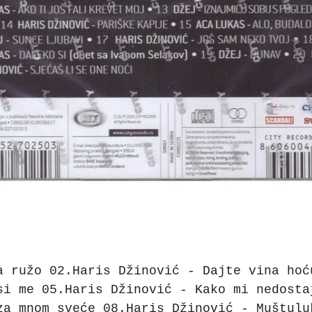
a ružo 02.Haris Džinović - Dajte vina hoć
si me 05.Haris Džinović - Kako mi nedosta
za mnom sveće 08.Haris Džinović - Muštulu