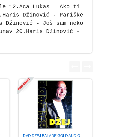
le 12.Aca Lukas - Ako ti
.Haris Džinović - Pariške
s Džinović - Još sam neko
unav 20.Haris Džinović -
DVD DZEJ BALADE GOLD AUDIO
T