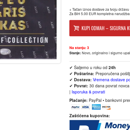
+ Tačan iznos dostave za tvoju državu p
Za BiH 5.00 EUR kompletna narudžba
KUPI ODMAH – SIGURNA K
Na stanju:
3
Stanje:
Novo, originalno i sigurno up
✔ Šaljemo u roku od
24h
✔
Poštarina:
Preporučena pošil
✔
Dostava:
Vremena dostave p
✔
Povrat:
30 dana povrat novca 
|
Isporuka & povrati
Plaćanje:
PayPal • bankovni pre
Zaštićena kupovina: