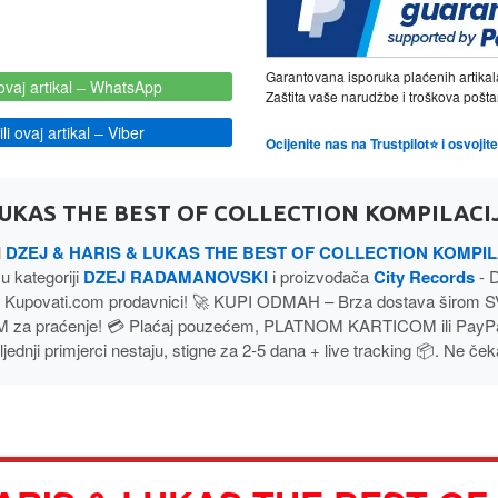
Garantovana isporuka plaćenih artikal
ovaj artikal
– WhatsApp
Zaštita vaše narudžbe i troškova poš
i ovaj artikal
– Viber
Ocijenite nas na Trustpilot⭐ i osvoji
LUKAS THE BEST OF COLLECTION KOMPILACIJ
l
DZEJ & HARIS & LUKAS THE BEST OF COLLECTION KOMPIL
 u kategoriji
DZEJ RADAMANOVSKI
i proizvođača
City Records
- 
 Kupovati.com prodavnici! 🚀 KUPI ODMAH – Brza dostava širom 
 za praćenje! 💳 Plaćaj pouzećem, PLATNOM KARTICOM ili PayP
jednji primjerci nestaju, stigne za 2-5 dana + live tracking 📦. Ne ček