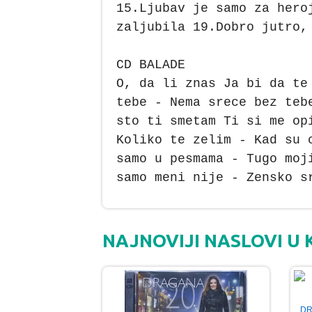
15.Ljubav je samo za hero
zaljubila 19.Dobro jutro,
CD BALADE
O, da li znas Ja bi da te
tebe - Nema srece bez teb
sto ti smetam Ti si me op
Koliko te zelim - Kad su 
samo u pesmama - Tugo moj
samo meni nije - Zensko s
NAJNOVIJI NASLOVI U
DR