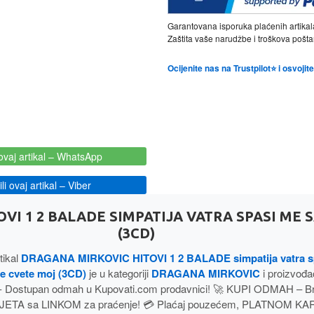
Garantovana isporuka plaćenih artikal
Zaštita vaše narudžbe i troškova poš
Ocijenite nas na Trustpilot⭐ i osvoji
ovaj artikal
– WhatsApp
i ovaj artikal
– Viber
VI 1 2 BALADE SIMPATIJA VATRA SPASI ME
(3CD)
tikal
DRAGANA MIRKOVIC HITOVI 1 2 BALADE simpatija vatra s
e cvete moj (3CD)
je u kategoriji
DRAGANA MIRKOVIC
i proizvođ
- Dostupan odmah u Kupovati.com prodavnici! 🚀 KUPI ODMAH – B
JETA sa LINKOM za praćenje! 💳 Plaćaj pouzećem, PLATNOM KAR