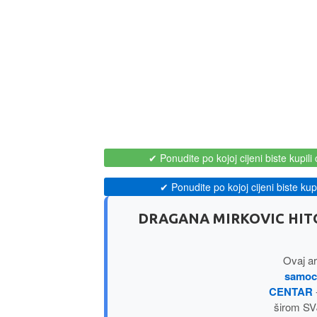
✔ Ponudite po kojoj cijeni biste kupili 
✔ Ponudite po kojoj cijeni biste kupil
DRAGANA MIRKOVIC HITO
Ovaj ar
samoc
CENTAR
širom SV