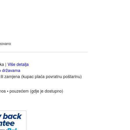
akovano
jka
|
Više detalja
o državama
ili zamjena (kupac plaća povratnu poštarinu)
nos • pouzećem (gdje je dostupno)