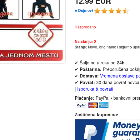
12.99 EUR
⭐ Dojmovi
Rasprodano
Na stanju:
0
Stanje:
Novo, originalno i sigurno up
✔ Šaljemo u roku od
24h
✔
Poštarina:
Preporučena pošil
✔
Dostava:
Vremena dostave p
✔
Povrat:
30 dana povrat novca 
|
Isporuka & povrati
Plaćanje:
PayPal • bankovni pre
Zaštićena kupovina: