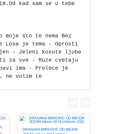
18.Od kad sam se u tebe
o moje sto te nema Bez
e Losa je tema - Oprosti
jen - Jeleni kosute ljube
ti za sve - Ruze cvetaju
bavi ima - Prolece je
, ne volim te
D)
DRAGANA MIRKOVIC OD MILION