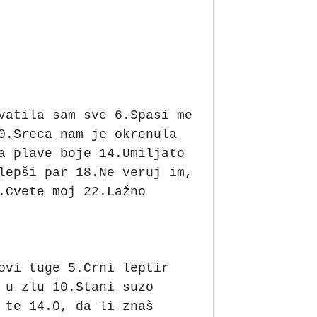
vatila sam sve 6.Spasi me
0.Sreca nam je okrenula
a plave boje 14.Umiljato
lepši par 18.Ne veruj im,
.Cvete moj 22.Lažno
ovi tuge 5.Crni leptir
 u zlu 10.Stani suzo
 te 14.O, da li znaš