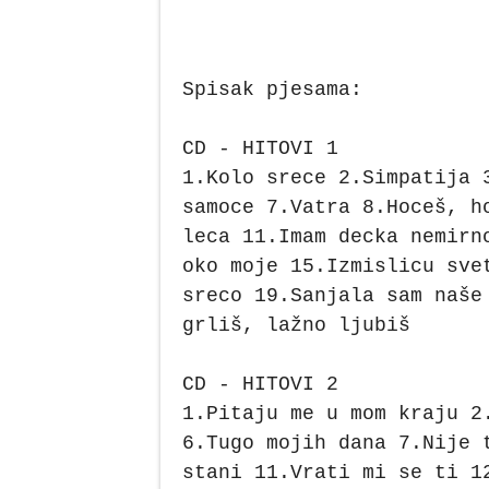
Spisak pjesama:
CD - HITOVI 1
1.Kolo srece 2.Simpatija 
samoce 7.Vatra 8.Hoceš, h
leca 11.Imam decka nemirn
oko moje 15.Izmislicu sve
sreco 19.Sanjala sam naše
grliš, lažno ljubiš
CD - HITOVI 2
1.Pitaju me u mom kraju 2
6.Tugo mojih dana 7.Nije 
stani 11.Vrati mi se ti 1