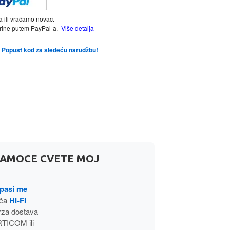
a ili vraćamo novac.
tarine putem PayPal-a.
Više detalja
te Popust kod za sledeću narudžbu!
 SAMOCE CVETE MOJ
pasi me
ača
HI-FI
rza dostava
TICOM ili