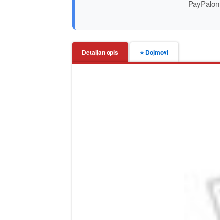
PayPalom 
Detaljan opis
⭐ Dojmovi