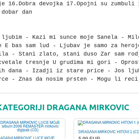
je 16.Dobra devojka 17.Opojni su zumbuli 
 dobar dan
 ljubim - Kazi mi sunce moje Sanela - Mil
e E bas sam lud - Ljubav je samo za heroj
ila - Stani zlato, stani duso Zar sam rod
cvetale tresnje U grudima mi gori - Opros
ih dana - Izadji iz stare price - Jos lju
rce - Znas da nosim prsten - Mogu li reci
 KATEGORIJI DRAGANA MIRKOVIC
DRAGANA MIRKOVIC HITOVI 1 (C
AGANA MIRKOVIC LUCE MOJE
5.99 EUR