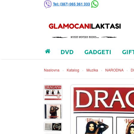
Tel: (387) 065 361 333
DVD
GADGETI
GIF
Naslovna
›
Katalog
›
Muzika
›
NARODNA
›
D