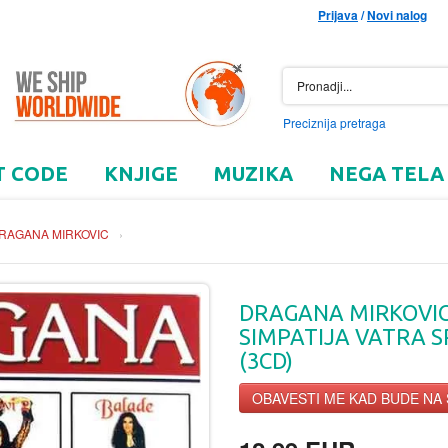
Prijava
/
Novi nalog
Preciznija pretraga
T CODE
KNJIGE
MUZIKA
NEGA TELA
RAGANA MIRKOVIC
›
DRAGANA MIRKOVIC 
SIMPATIJA VATRA 
(3CD)
OBAVESTI ME KAD BUDE NA