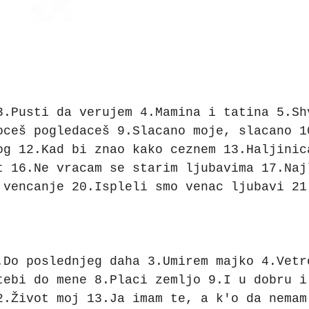
3.Pusti da verujem 4.Mamina i tatina 5.Sh
oceš pogledaceš 9.Slacano moje, slacano 1
og 12.Kad bi znao kako ceznem 13.Haljinic
t 16.Ne vracam se starim ljubavima 17.Naj
 vencanje 20.Ispleli smo venac ljubavi 21
.Do poslednjeg daha 3.Umirem majko 4.Vetr
tebi do mene 8.Placi zemljo 9.I u dobru i
2.Život moj 13.Ja imam te, a k'o da nemam