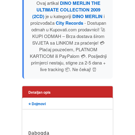
Ovaj artikal
DINO MERLIN THE
PUBLICISTIKA
ULTIMATE COLLECTION 2009
(2CD)
je u kategoriji
DINO MERLIN
i
PUTOPISI
proizvođača
City Records
- Dostupan
odmah u Kupovati.com prodavnici! 🚀
KUPI ODMAH – Brza dostava širom
STRIP
SVJETA sa LINKOM za praćenje! 💳
Plaćaj pouzećem, PLATNOM
TEORIJE ZAVERE
KARTICOM ili PayPalom 💳. Posljednji
primjerci nestaju, stigne za 2-5 dana +
live tracking 📦. Ne čekaj! ⏰
TINEJDŽ
TRILERI
Detaljan opis
UMETNOST
⭐ Dojmovi
Dabogda