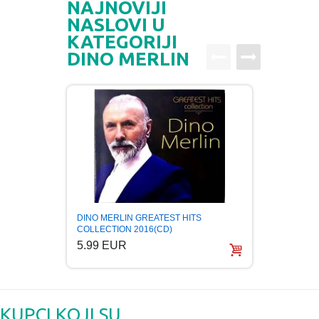
NAJNOVIJI
NASLOVI U
KATEGORIJI
DINO MERLIN
DINO 
DINO MERLIN GREATEST HITS
COLLE
COLLECTION 2016(CD)
5.99
5.99 EUR
KUPCI KOJI SU