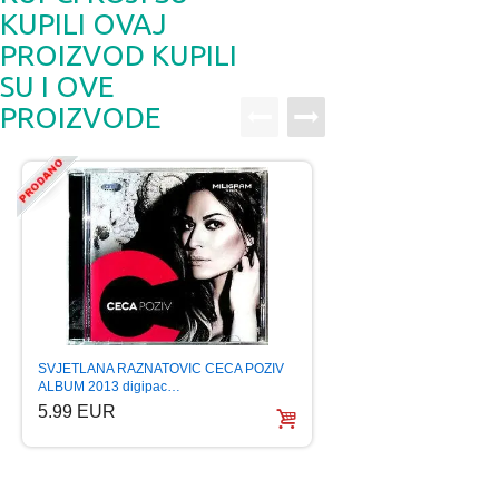
KUPILI OVAJ
PROIZVOD KUPILI
SU I OVE
PROIZVODE
PAVLODERM krema z
SVJETLANA RAZNATOVIC CECA POZIV
parabenom i be…
ALBUM 2013 digipac…
4.99 EUR
5.99 EUR