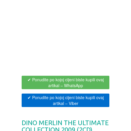
BOJANKE ZA ODRASLE
PAVLODERM
CIKLIT
PAVLOVICA KREMA
DRAMA
100% PRIRODNO
DRUSTVENA IGRA
DUH I TELO
✔ Ponudite po kojoj cijeni biste kupili ovaj
artikal
– WhatsApp
EDUKATIVNI
✔ Ponudite po kojoj cijeni biste kupili ovaj
artikal
– Viber
EROTSKI
ESEJISTIKA
DINO MERLIN THE ULTIMATE
COLLECTION 2009 (2CD)