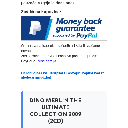
pouzećem (gdje je dostupno)
Zaštićena kupovina:
LJUBAVNI
MITOLOGIJA
MUZIKA
Garantovana isporuka plaćenih artikala ili vraćamo
novac.
Zaštita vaše narudžbe i troškova poštarine putem
NAUČNA FANTASTIKA
PayPal-a.
Više detalja
Ocijenite nas na Trustpilot⭐ i osvojite Popust kod za
NAUKA
sledeću narudžbu!
POEZIJA
DINO MERLIN THE
POPULARNA PSIHOLOGIJA
ULTIMATE
COLLECTION 2009
PRIČE
(2CD)