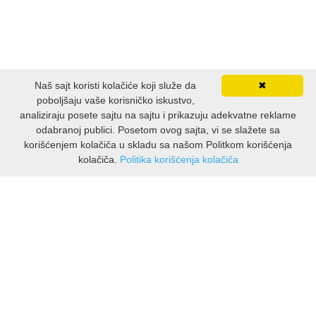
Naš sajt koristi kolačiće koji služe da
✖
poboljšaju vaše korisničko iskustvo,
analiziraju posete sajtu na sajtu i prikazuju adekvatne reklame
odabranoj publici. Posetom ovog sajta, vi se slažete sa
korišćenjem kolačiča u skladu sa našom Politkom korišćenja
kolačiča.
Politika korišćenja kolačiča
INFORMACIJE
O nama
Isporuka & povrati
O privatnosti
Pravila koristenja