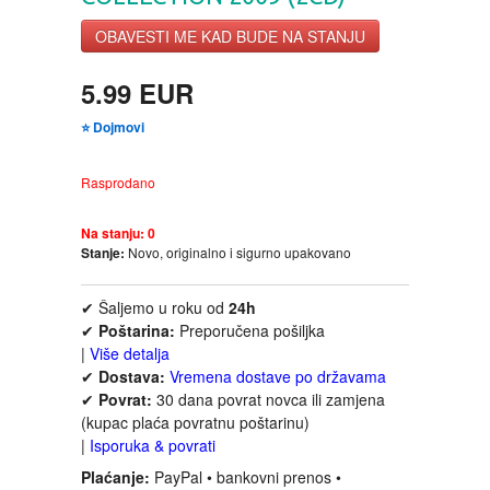
FANTASTIKA
OBAVESTI ME KAD BUDE NA STANJU
HOROR
5.99 EUR
⭐ Dojmovi
INTERNET I RAČUNARI
Rasprodano
ISTORIJSKI
Na stanju:
0
KLASICI
Stanje:
Novo, originalno i sigurno upakovano
✔ Šaljemo u roku od
24h
KNJIGE ZA DECU
✔
Poštarina:
Preporučena pošiljka
|
Više detalja
KOMEDIJA
✔
Dostava:
Vremena dostave po državama
✔
Povrat:
30 dana povrat novca ili zamjena
(kupac plaća povratnu poštarinu)
KRIMINALISTIČKI
|
Isporuka & povrati
Plaćanje:
PayPal • bankovni prenos •
KUVARI