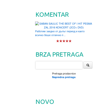
KOMENTAR
Работим заедно от дълъг период и както
всичко беше отлично п ..
BRZA PRETRAGA
Pretraga prodavnice
Napredna pretraga
NOVO