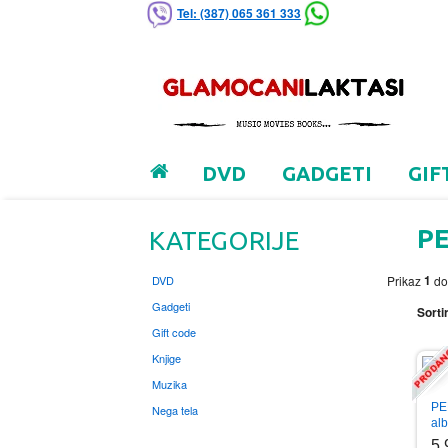
Tel: (387) 065 361 333
DVD
GADGETI
GIF
P
KATEGORIJE
1
DVD
Prikaz
d
Gadgeti
Sortir
Gift code
Knjige
Muzika
PE
Nega tela
al
5