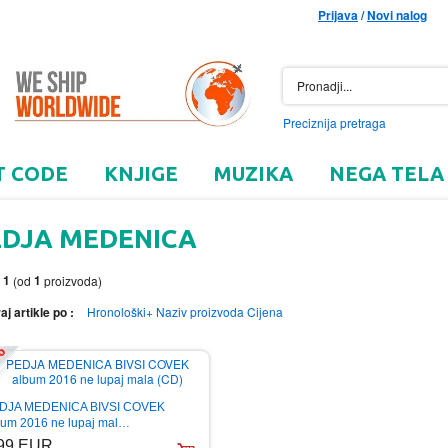
Prijava
/
Novi nalog
Preciznija pretraga
T CODE
KNJIGE
MUZIKA
NEGA TELA
EDJA MEDENICA
1
1
o
(od
proizvoda)
aj artikle po :
Hronološki+
Naziv proizvoda
Cijena
DJA MEDENICA BIVSI COVEK
bum 2016 ne lupaj mal…
.99 EUR