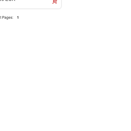
t Pages:
1