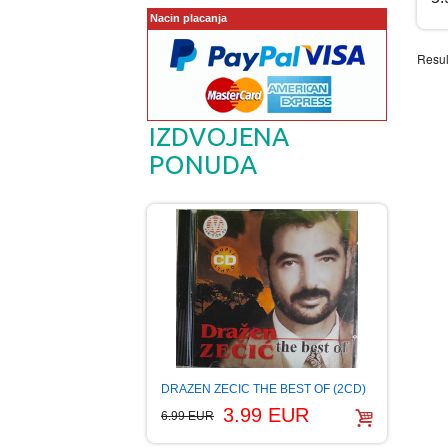
Nacin placanja
Resul
IZDVOJENA
PONUDA
DRAZEN ZECIC THE BEST OF (2CD)
3.99 EUR
6.99 EUR