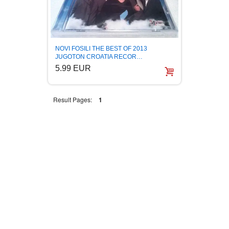
FANTASTIKA
HOROR
NOVI FOSILI THE BEST OF 2013
JUGOTON CROATIA RECOR…
INTERNET I RAČUNARI
5.99 EUR
ISTORIJSKI
Result Pages:
1
KLASICI
KNJIGE ZA DECU
KOMEDIJA
KRIMINALISTIČKI
KUVARI