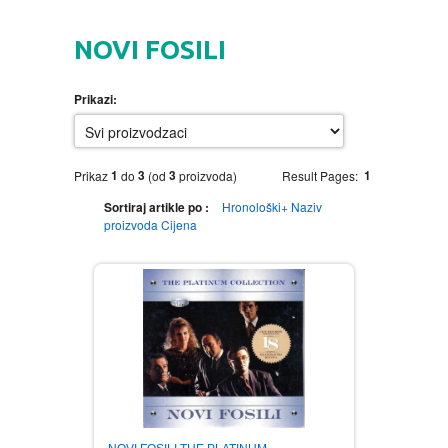
HOME
NOVI FOSILI
DVD
Prikazi:
MOVIES DVD
GADGETI
MUSIC DVD
MTEL PREPAID SIM CARD
GIFT CODE
1
3
3
1
Prikaz
do
(od
proizvoda)
Result Pages:
Sortiraj artikle po :
Hronološki+
Naziv
SLANJE PAKETA
KNJIGE
proizvoda
Cijena
AUTOBIOGRAFIJA
MUZIKA
AVANTURISTIČKI
NARODNA
NEGA TELA
BIOGRAFIJA
ZABAVNA
BECUTAN
BOJANKE
DJECIJA
HRANA I PICE