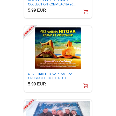
NOVI FOSILI THE PLATINUM
COLLECTION KOMPILACIJA 20…
BOJANKE ZA ODRASLE
PAVLODERM
5.99 EUR
CIKLIT
PAVLOVICA KREMA
DRAMA
100% PRIRODNO
DRUSTVENA IGRA
DUH I TELO
40 VELIKIH HITOVA PESME ZA
OPUSTANJE TUTTI FRUTTI …
EDUKATIVNI
5.99 EUR
EROTSKI
ESEJISTIKA