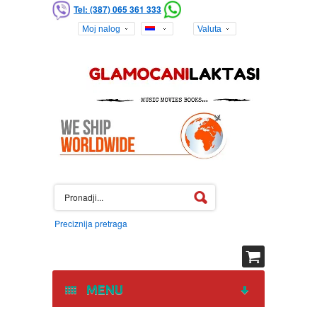
Tel: (387) 065 361 333
Moj nalog
Valuta
Preciznija pretraga
MENU