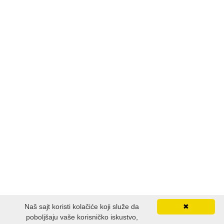
LJUBAVNI
MITOLOGIJA
MUZIKA
NAUČNA FANTASTIKA
NAUKA
POEZIJA
POPULARNA PSIHOLOGIJA
Naš sajt koristi kolačiće koji služe da
✖
PRIČE
poboljšaju vaše korisničko iskustvo,