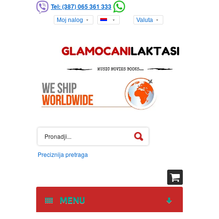
Tel: (387) 065 361 333
Moj nalog
Valuta
Preciznija pretraga
MENU