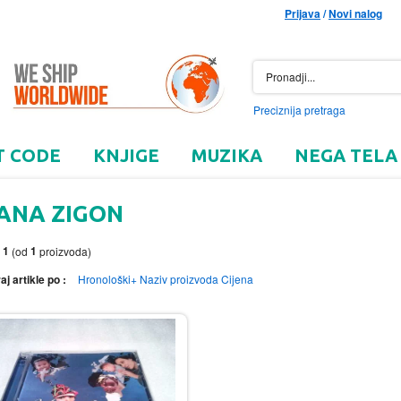
Prijava
/
Novi nalog
Preciznija pretraga
T CODE
KNJIGE
MUZIKA
NEGA TELA
ANA ZIGON
1
1
o
(od
proizvoda)
aj artikle po :
Hronološki+
Naziv proizvoda
Cijena