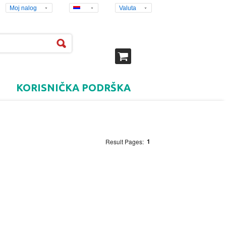
Moj nalog
Valuta
KORISNIČKA PODRŠKA
1
Result Pages: