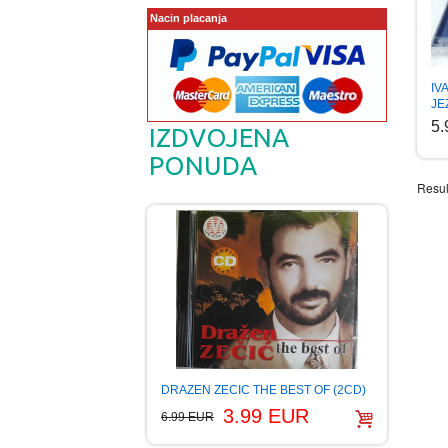
Nacin placanja
IV
JE
5
IZDVOJENA
PONUDA
Resul
DRAZEN ZECIC THE BEST OF (2CD)
3.99 EUR
6.99 EUR