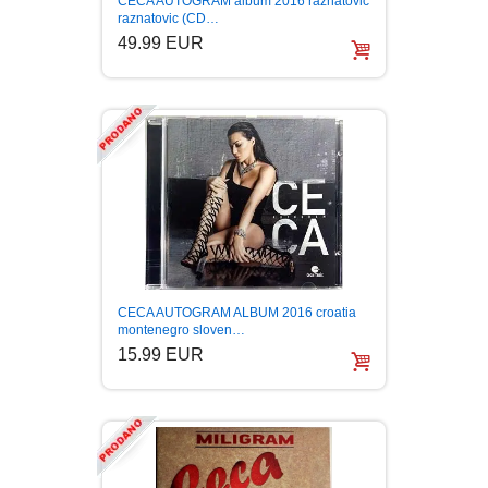
CECA AUTOGRAM album 2016 raznatovic
raznatovic (CD…
BOJANKE ZA ODRASLE
PAVLODERM
49.99 EUR
CIKLIT
PAVLOVICA KREMA
DRAMA
100% PRIRODNO
DRUSTVENA IGRA
DUH I TELO
CECA AUTOGRAM ALBUM 2016 croatia
EDUKATIVNI
montenegro sloven…
15.99 EUR
EROTSKI
ESEJISTIKA