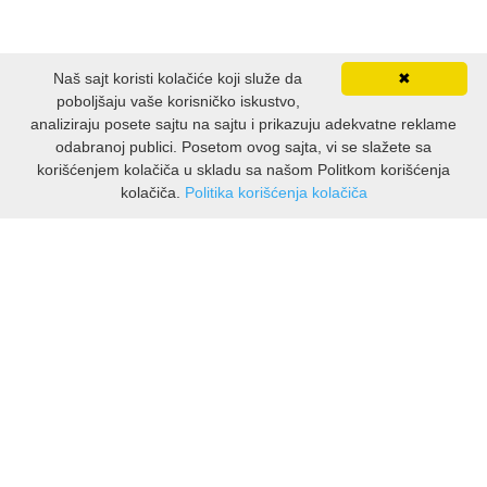
Naš sajt koristi kolačiće koji služe da
✖
poboljšaju vaše korisničko iskustvo,
analiziraju posete sajtu na sajtu i prikazuju adekvatne reklame
odabranoj publici. Posetom ovog sajta, vi se slažete sa
korišćenjem kolačiča u skladu sa našom Politkom korišćenja
kolačiča.
Politika korišćenja kolačiča
INFORMACIJE
O nama
Isporuka & povrati
O privatnosti
Pravila koristenja
PODRSKA KUPCIMA
Kontakti Viber