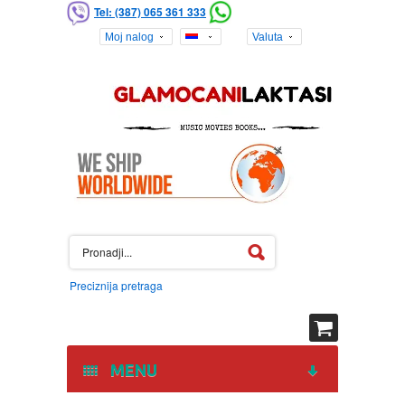
Tel: (387) 065 361 333
Moj nalog
Valuta
Preciznija pretraga
MENU