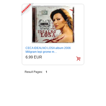
CECA IDEALNO LOSA album 2006
Miligram lepi grome m…
6.99 EUR
Result Pages:
1