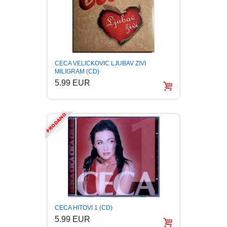
FANTASTIKA
HOROR
INTERNET I RAČUNARI
CECA VELICKOVIC LJUBAV ZIVI
MILIGRAM (CD)
5.99 EUR
ISTORIJSKI
KLASICI
KNJIGE ZA DECU
KOMEDIJA
KRIMINALISTIČKI
CECA HITOVI 1 (CD)
5.99 EUR
KUVARI