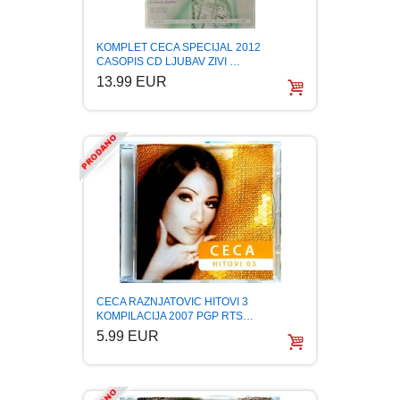
PUBLICISTIKA
KOMPLET CECA SPECIJAL 2012
CASOPIS CD LJUBAV ZIVI …
PUTOPISI
13.99 EUR
STRIP
TEORIJE ZAVERE
TINEJDŽ
TRILERI
UMETNOST
CECA RAZNJATOVIC HITOVI 3
KOMPILACIJA 2007 PGP RTS…
5.99 EUR