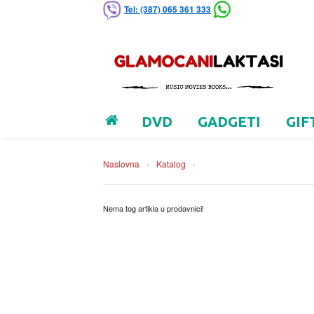
Tel: (387) 065 361 333
DVD
GADGETI
GIF
Naslovna
›
Katalog
›
Nema tog artikla u prodavnici!