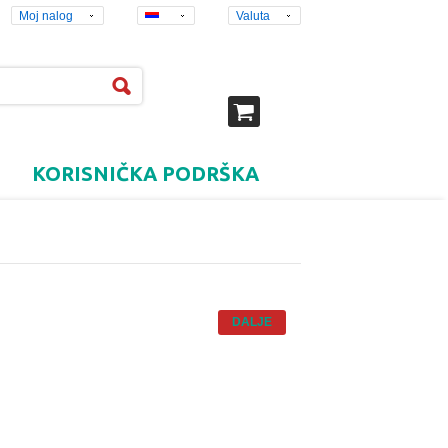
Moj nalog
Valuta
KORISNIČKA PODRŠKA
DALJE