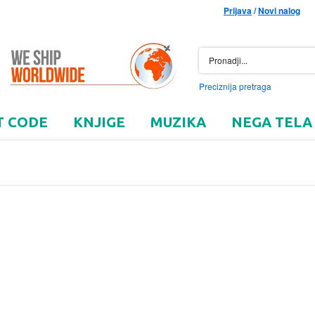
Prijava
/
Novi nalog
Preciznija pretraga
T CODE
KNJIGE
MUZIKA
NEGA TELA