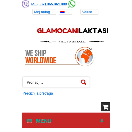
Tel: (387) 065 361 333
Moj nalog
Valuta
Preciznija pretraga
MENU