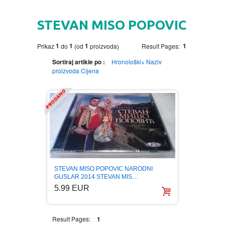
HOME
STEVAN MISO POPOVIC
DVD
1
1
1
1
Prikaz
do
(od
proizvoda)
Result Pages:
MOVIES DVD
GADGETI
Sortiraj artikle po :
Hronološki+
Naziv
proizvoda
Cijena
MUSIC DVD
MTEL PREPAID SIM CARD
GIFT CODE
SLANJE PAKETA
KNJIGE
AUTOBIOGRAFIJA
MUZIKA
AVANTURISTIČKI
NARODNA
NEGA TELA
STEVAN MISO POPOVIC NARODNI
GUSLAR 2014 STEVAN MIS…
5.99 EUR
BIOGRAFIJA
ZABAVNA
BECUTAN
BOJANKE
DJECIJA
HRANA I PICE
Result Pages:
1