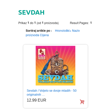
HOME
SEVDAH
DVD
1
1
1
1
Prikaz
do
(od
proizvoda)
Result Pages:
MOVIES DVD
GADGETI
Sortiraj artikle po :
Hronološki+
Naziv
proizvoda
Cijena
MUSIC DVD
MTEL PREPAID SIM CARD
GIFT CODE
SLANJE PAKETA
KNJIGE
AUTOBIOGRAFIJA
MUZIKA
AVANTURISTIČKI
NARODNA
NEGA TELA
Sevdah / Voljelo se dvoje mladih - 50
BIOGRAFIJA
ZABAVNA
BECUTAN
originalnih …
12.99 EUR
BOJANKE
DJECIJA
HRANA I PICE