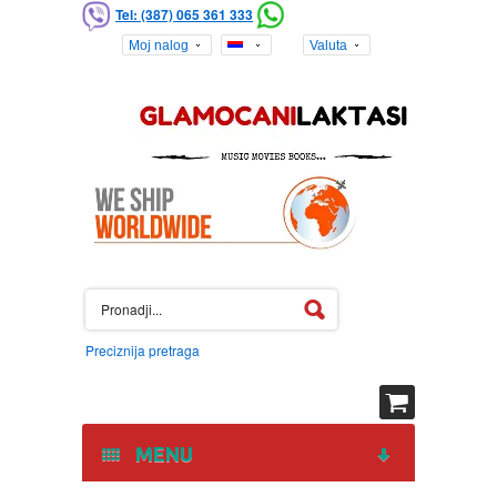
Tel: (387) 065 361 333
Moj nalog
Valuta
Preciznija pretraga
MENU