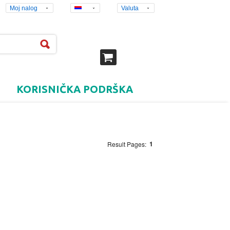
Moj nalog
Valuta
KORISNIČKA PODRŠKA
1
Result Pages: