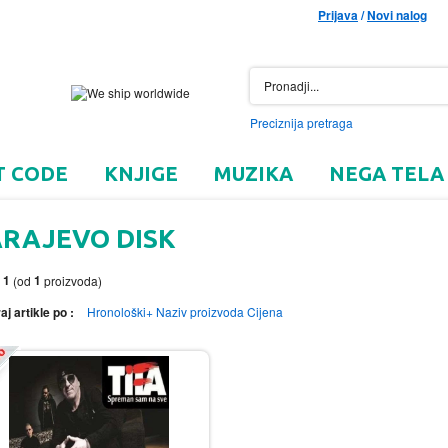
Prijava
/
Novi nalog
Preciznija pretraga
T CODE
KNJIGE
MUZIKA
NEGA TELA
ARAJEVO DISK
1
1
o
(od
proizvoda)
aj artikle po :
Hronološki+
Naziv proizvoda
Cijena