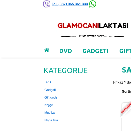
Tel: (387) 065 361 333
DVD
GADGETI
GIF
S
KATEGORIJE
1
DVD
Prikaz
d
Gadgeti
Sortir
Gift code
Knjige
Muzika
Nega tela