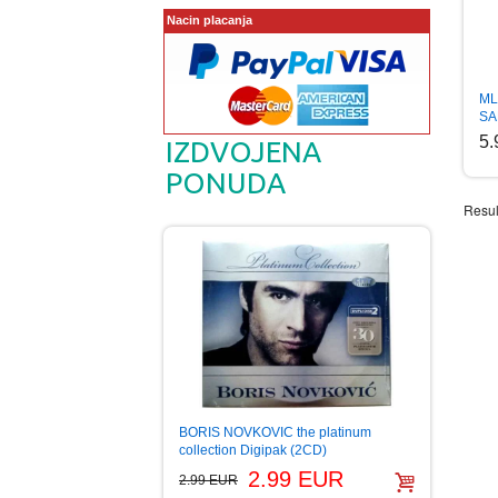
Nacin placanja
ML
SA
5
IZDVOJENA
PONUDA
Resul
BORIS NOVKOVIC the platinum
collection Digipak (2CD)
2.99 EUR
2.99 EUR