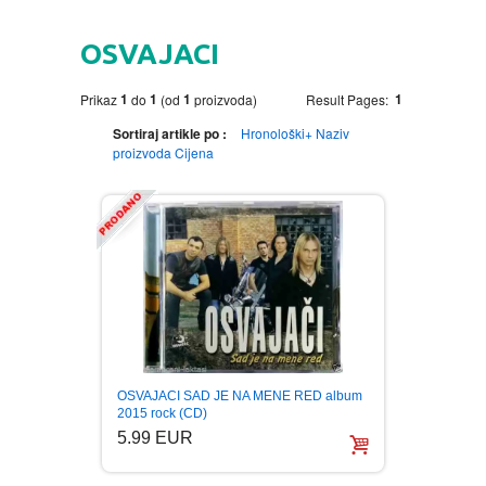
HOME
OSVAJACI
DVD
1
1
1
1
Prikaz
do
(od
proizvoda)
Result Pages:
MOVIES DVD
GADGETI
Sortiraj artikle po :
Hronološki+
Naziv
proizvoda
Cijena
MUSIC DVD
MTEL PREPAID SIM CARD
GIFT CODE
SLANJE PAKETA
KNJIGE
AUTOBIOGRAFIJA
MUZIKA
AVANTURISTIČKI
NARODNA
NEGA TELA
OSVAJACI SAD JE NA MENE RED album
BIOGRAFIJA
ZABAVNA
BECUTAN
2015 rock (CD)
5.99 EUR
BOJANKE
DJECIJA
HRANA I PICE