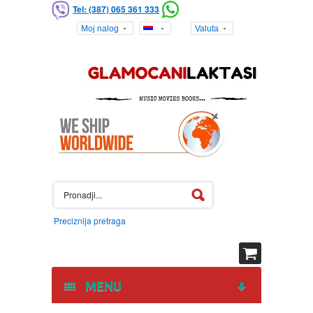
Tel: (387) 065 361 333
Moj nalog
Valuta
Preciznija pretraga
MENU