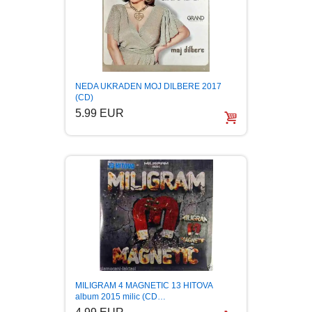
FANTASTIKA
HOROR
INTERNET I RAČUNARI
NEDA UKRADEN MOJ DILBERE 2017
(CD)
5.99 EUR
ISTORIJSKI
KLASICI
KNJIGE ZA DECU
KOMEDIJA
KRIMINALISTIČKI
MILIGRAM 4 MAGNETIC 13 HITOVA
album 2015 milic (CD…
KUVARI