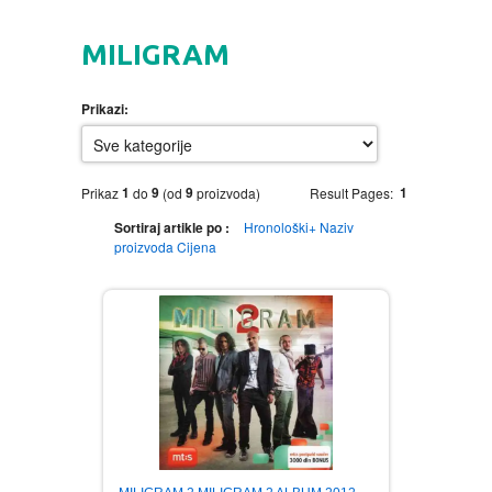
HOME
MILIGRAM
DVD
Prikazi:
MOVIES DVD
GADGETI
MUSIC DVD
MTEL PREPAID SIM CARD
GIFT CODE
1
9
9
1
Prikaz
do
(od
proizvoda)
Result Pages:
Sortiraj artikle po :
Hronološki+
Naziv
SLANJE PAKETA
KNJIGE
proizvoda
Cijena
AUTOBIOGRAFIJA
MUZIKA
AVANTURISTIČKI
NARODNA
NEGA TELA
BIOGRAFIJA
ZABAVNA
BECUTAN
BOJANKE
DJECIJA
HRANA I PICE