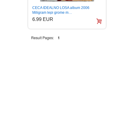
CECA IDEALNO LOSA album 2006
Miligram lepi grome m…
6.99 EUR
Result Pages:
1