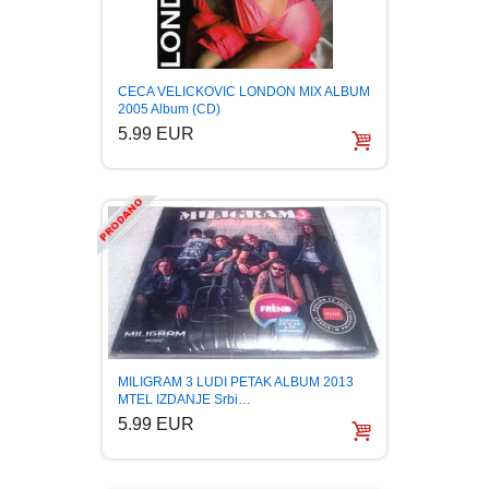
PUBLICISTIKA
PUTOPISI
CECA VELICKOVIC LONDON MIX ALBUM
2005 Album (CD)
5.99 EUR
STRIP
TEORIJE ZAVERE
TINEJDŽ
TRILERI
UMETNOST
MILIGRAM 3 LUDI PETAK ALBUM 2013
MTEL IZDANJE Srbi…
5.99 EUR