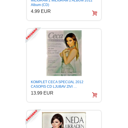
MILIGRAM 2 MILIGRAM 2 ALBUM 2012
Album (CD)
BOJANKE ZA ODRASLE
PAVLODERM
4.99 EUR
CIKLIT
PAVLOVICA KREMA
DRAMA
100% PRIRODNO
DRUSTVENA IGRA
DUH I TELO
KOMPLET CECA SPECIJAL 2012
CASOPIS CD LJUBAV ZIVI …
EDUKATIVNI
13.99 EUR
EROTSKI
ESEJISTIKA