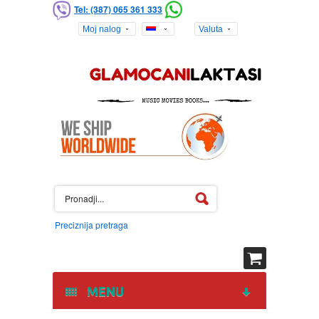
Tel: (387) 065 361 333
Moj nalog
Valuta
Preciznija pretraga
MENU