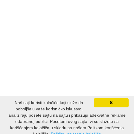
Naš sajt koristi kolačiće koji služe da
✖
poboljšaju vaše korisničko iskustvo,
analiziraju posete sajtu na sajtu i prikazuju adekvatne reklame
odabranoj publici. Posetom ovog sajta, vi se slažete sa
korišćenjem kolačiča u skladu sa našom Politkom korišćenja