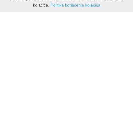
kolačiča.
Politika korišćenja kolačiča
INFORMACIJE
O nama
Isporuka & povrati
O privatnosti
Pravila koristenja
PODRSKA KUPCIMA
Kontakti Viber
Kontakti WhatsApp
Povrati
🔹 NAJNOVIJE U PONUDI – PRIKAŽI SVE
MOJ NALOG