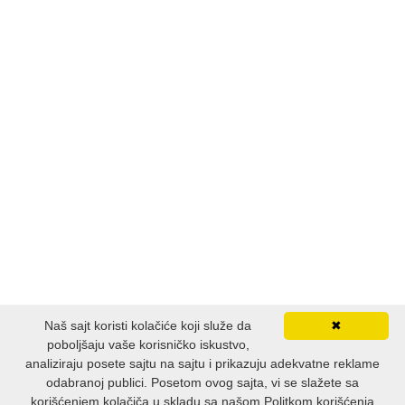
Naš sajt koristi kolačiće koji služe da
✖
poboljšaju vaše korisničko iskustvo,
analiziraju posete sajtu na sajtu i prikazuju adekvatne reklame
odabranoj publici. Posetom ovog sajta, vi se slažete sa
korišćenjem kolačiča u skladu sa našom Politkom korišćenja