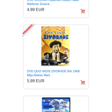
Markovic Dusica…
PUBLICISTIKA
4.99 EUR
PUTOPISI
STRIP
TEORIJE ZAVERE
TINEJDŽ
TRILERI
DVD QUO VADIS ZIVORADE film 1968
Mija Aleksic Mart…
5.99 EUR
UMETNOST