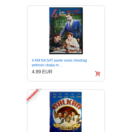
4 KM NA SAT pavle vuisic miodrag
petrovic ckalja m…
4.99 EUR