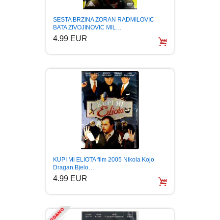
FANTASTIKA
SESTA BRZINA ZORAN RADMILOVIC
BATA ZIVOJINOVIC MIL…
HOROR
4.99 EUR
INTERNET I RAČUNARI
ISTORIJSKI
KLASICI
KNJIGE ZA DECU
KUPI MI ELIOTA film 2005 Nikola Kojo
KOMEDIJA
Dragan Bjelo…
4.99 EUR
KRIMINALISTIČKI
KUVARI