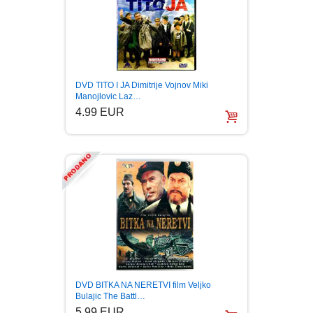
DVD TITO I JA Dimitrije Vojnov Miki
Manojlovic Laz…
4.99 EUR
DVD BITKA NA NERETVI film Veljko
Bulajic The Battl…
5.99 EUR