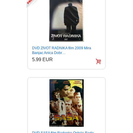
LJUBAVNI
MITOLOGIJA
MUZIKA
DVD ZIVOT RADNIKA film 2009 Mira
Banjac Anica Dobr…
5.99 EUR
NAUČNA FANTASTIKA
NAUKA
POEZIJA
POPULARNA PSIHOLOGIJA
PRIČE
DVD SASA film Radenko Ostojic Rade