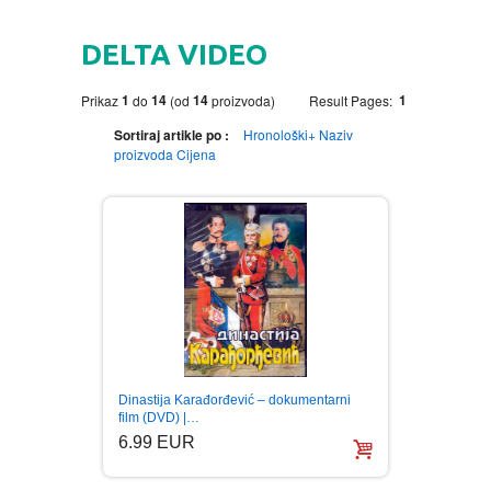
HOME
DELTA VIDEO
DVD
1
14
14
1
Prikaz
do
(od
proizvoda)
Result Pages:
MOVIES DVD
GADGETI
Sortiraj artikle po :
Hronološki+
Naziv
proizvoda
Cijena
MUSIC DVD
MTEL PREPAID SIM CARD
GIFT CODE
SLANJE PAKETA
KNJIGE
AUTOBIOGRAFIJA
MUZIKA
AVANTURISTIČKI
NARODNA
NEGA TELA
Dinastija Karađorđević – dokumentarni
BIOGRAFIJA
ZABAVNA
BECUTAN
film (DVD) |…
6.99 EUR
BOJANKE
DJECIJA
HRANA I PICE