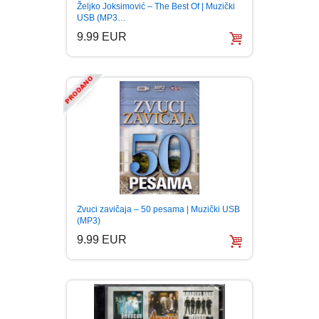
Željko Joksimović – The Best Of | Muzički
USB (MP3…
9.99 EUR
Zvuci zavičaja – 50 pesama | Muzički USB
(MP3)
9.99 EUR