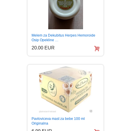
Melem za Dekubitus Herpes Hemoroide
Osip Opekline …
20.00 EUR
Pavloviceva mast za bebe 100 ml
Originalna