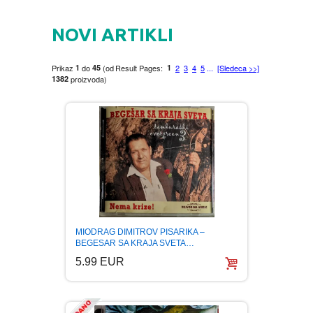
HOME
NOVI ARTIKLI
DVD
Prikaz
1
do
45
(od
Result Pages:
1
2
3
4
5
...
[Sledeca >>]
1382
proizvoda)
MOVIES DVD
GADGETI
MUSIC DVD
MTEL PREPAID SIM CARD
GIFT CODE
SLANJE PAKETA
KNJIGE
AUTOBIOGRAFIJA
MUZIKA
AVANTURISTIČKI
NARODNA
NEGA TELA
MIODRAG DIMITROV PISARIKA –
BEGESAR SA KRAJA SVETA…
5.99 EUR
BIOGRAFIJA
ZABAVNA
BECUTAN
BOJANKE
DJECIJA
HRANA I PICE