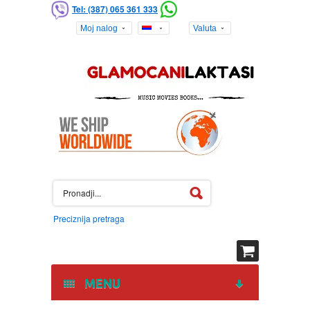
Tel: (387) 065 361 333
Moj nalog
Valuta
Preciznija pretraga
MENU