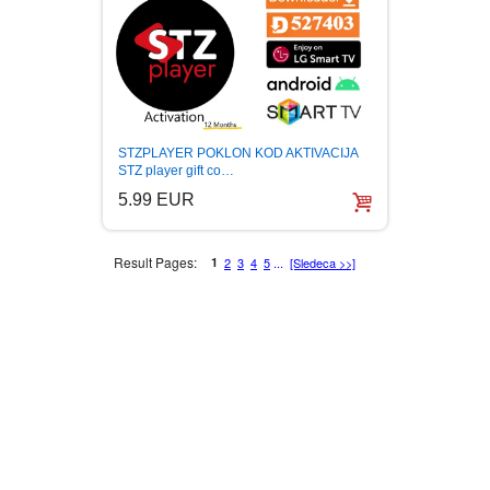
STZPLAYER POKLON KOD AKTIVACIJA
STZ player gift co…
5.99 EUR
Result Pages:
1
2
3
4
5
...
[Sledeca >>]