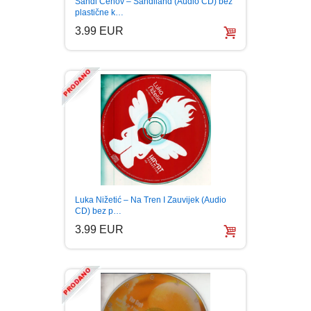
Sandi Cenov – Sandiland (Audio CD) bez
plastične k…
LJUBAVNI
3.99 EUR
MITOLOGIJA
MUZIKA
NAUČNA FANTASTIKA
NAUKA
Luka Nižetić – Na Tren I Zauvijek (Audio
CD) bez p…
POEZIJA
3.99 EUR
POPULARNA PSIHOLOGIJA
PRIČE