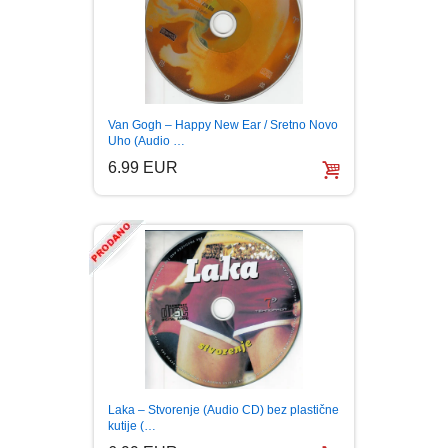
PUBLICISTIKA
PUTOPISI
STRIP
Van Gogh – Happy New Ear / Sretno Novo
Uho (Audio …
6.99 EUR
TEORIJE ZAVERE
TINEJDŽ
TRILERI
UMETNOST
Laka – Stvorenje (Audio CD) bez plastične
kutije (…