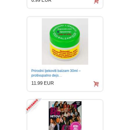
6.99 EUR
Prirodni ljekoviti balzam 30ml –
protivupalno dejs…
11.99 EUR