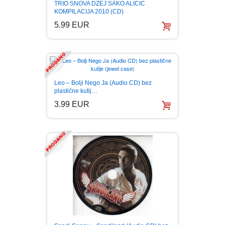
TRIO SNOVA DZEJ SAKO ALICIC
FANTASTIKA
KOMPILACIJA 2010 (CD)
5.99 EUR
HOROR
INTERNET I RAČUNARI
Leo – Bolji Nego Ja (Audio CD) bez
ISTORIJSKI
plastične kutij…
3.99 EUR
KLASICI
KNJIGE ZA DECU
KOMEDIJA
KRIMINALISTIČKI
KUVARI