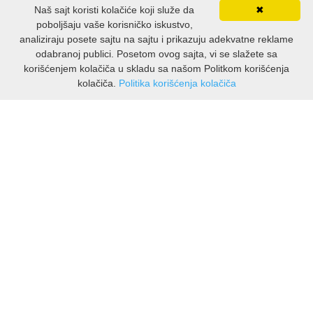
Naš sajt koristi kolačiće koji služe da
✖
poboljšaju vaše korisničko iskustvo,
analiziraju posete sajtu na sajtu i prikazuju adekvatne reklame
odabranoj publici. Posetom ovog sajta, vi se slažete sa
korišćenjem kolačiča u skladu sa našom Politkom korišćenja
kolačiča.
Politika korišćenja kolačiča
INFORMACIJE
O nama
Isporuka & povrati
O privatnosti
Pravila koristenja
PODRSKA KUPCIMA
Kontakti Viber
Kontakti WhatsApp
Povrati