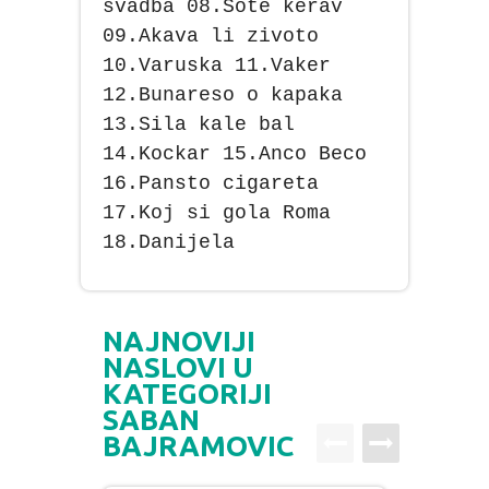
svadba 08.Sote kerav
09.Akava li zivoto
10.Varuska 11.Vaker
12.Bunareso o kapaka
13.Sila kale bal
14.Kockar 15.Anco Beco
16.Pansto cigareta
17.Koj si gola Roma
18.Danijela
NAJNOVIJI
NASLOVI U
KATEGORIJI
SABAN
BAJRAMOVIC