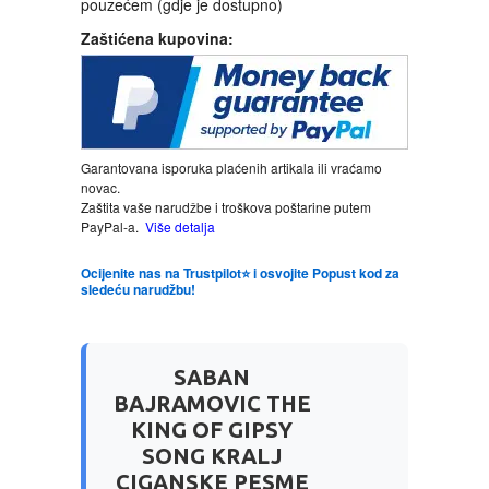
pouzećem (gdje je dostupno)
Zaštićena kupovina:
LJUBAVNI
MITOLOGIJA
MUZIKA
Garantovana isporuka plaćenih artikala ili vraćamo
novac.
Zaštita vaše narudžbe i troškova poštarine putem
NAUČNA FANTASTIKA
PayPal-a.
Više detalja
Ocijenite nas na Trustpilot⭐ i osvojite Popust kod za
NAUKA
sledeću narudžbu!
POEZIJA
SABAN
POPULARNA PSIHOLOGIJA
BAJRAMOVIC THE
KING OF GIPSY
SONG KRALJ
PRIČE
CIGANSKE PESME