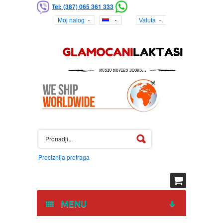
Tel: (387) 065 361 333
Moj nalog
Valuta
Preciznija pretraga
MENU