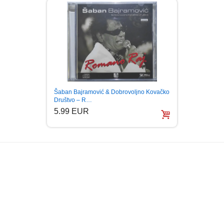
Šaban Bajramović & Dobrovoljno Kovačko
SABAN
Društvo – R…
GIPSY
5.99 EUR
6.99