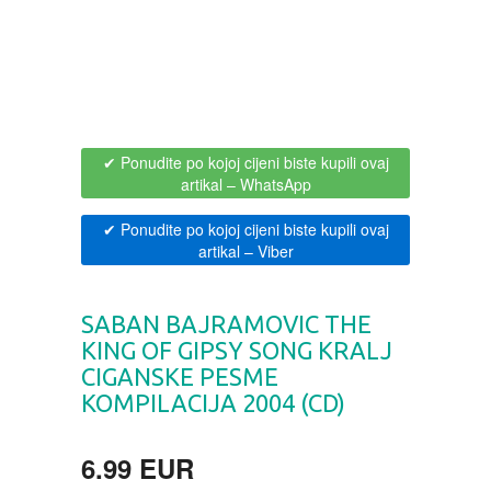
BOJANKE ZA ODRASLE
PAVLODERM
CIKLIT
PAVLOVICA KREMA
DRAMA
100% PRIRODNO
✔ Ponudite po kojoj cijeni biste kupili ovaj
artikal
– WhatsApp
DRUSTVENA IGRA
✔ Ponudite po kojoj cijeni biste kupili ovaj
artikal
– Viber
DUH I TELO
SABAN BAJRAMOVIC THE
EDUKATIVNI
KING OF GIPSY SONG KRALJ
CIGANSKE PESME
EROTSKI
KOMPILACIJA 2004 (CD)
ESEJISTIKA
6.99 EUR