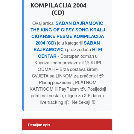
KOMPILACIJA 2004
PUBLICISTIKA
(CD)
PUTOPISI
Ovaj artikal
SABAN BAJRAMOVIC
THE KING OF GIPSY SONG KRALJ
CIGANSKE PESME KOMPILACIJA
STRIP
2004 (CD)
je u kategoriji
SABAN
BAJRAMOVIC
i proizvođača
HI-FI
TEORIJE ZAVERE
CENTAR
- Dostupan odmah u
Kupovati.com prodavnici! 🚀 KUPI
ODMAH – Brza dostava širom
TINEJDŽ
SVJETA sa LINKOM za praćenje! 💳
Plaćaj pouzećem, PLATNOM
TRILERI
KARTICOM ili PayPalom 💳. Posljednji
primjerci nestaju, stigne za 2-5 dana +
UMETNOST
live tracking 📦. Ne čekaj! ⏰
Detaljan opis