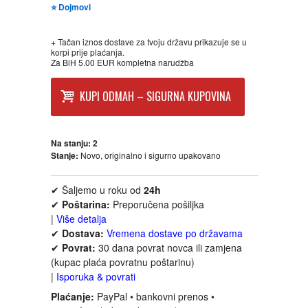
⭐ Dojmovi
FANTASTIKA
+ Tačan iznos dostave za tvoju državu prikazuje se u
HOROR
korpi prije plaćanja.
Za BiH 5.00 EUR kompletna narudžba
INTERNET I RAČUNARI
KUPI ODMAH – SIGURNA KUPOVINA
ISTORIJSKI
Na stanju:
2
Stanje:
Novo, originalno i sigurno upakovano
KLASICI
✔ Šaljemo u roku od
24h
KNJIGE ZA DECU
✔
Poštarina:
Preporučena pošiljka
|
Više detalja
KOMEDIJA
✔
Dostava:
Vremena dostave po državama
✔
Povrat:
30 dana povrat novca ili zamjena
(kupac plaća povratnu poštarinu)
KRIMINALISTIČKI
|
Isporuka & povrati
Plaćanje:
PayPal • bankovni prenos •
KUVARI